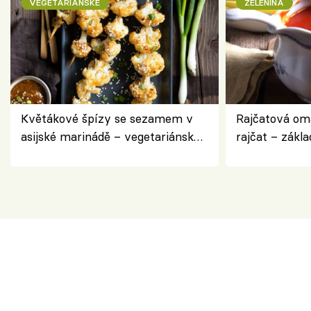
VEGETARIÁNSKÉ
ZELENINA
Květákové špízy se sezamem v
Rajčatová om
asijské marinádě – vegetariánská
rajčat – zákla
chuťovka z grilu