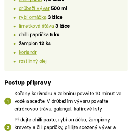
drůbeží vývar
500 ml
rybí omáčka
3 lžíce
limetková šťáva
3 lžíce
chilli paprička
5 ks
žampion
12 ks
koriandr
rostlinný olej
Postup přípravy
Kořeny koriandru a zeleninu povařte 10 minut ve
vodě a sceďte. V drůbežím vývaru povařte
citrónovou trávu, galangal, kafírové listy.
Přidejte chilli pastu, rybí omáčku, žampiony,
krevety a čili papričky, přilijte scezený vývar a