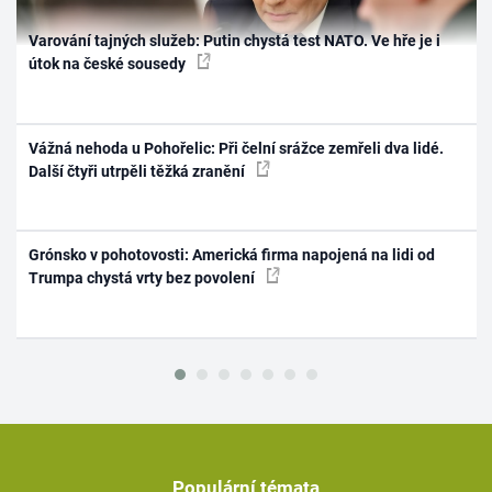
Varování tajných služeb: Putin chystá test NATO. Ve hře je i
útok na české sousedy
Vážná nehoda u Pohořelic: Při čelní srážce zemřeli dva lidé.
Další čtyři utrpěli těžká zranění
Grónsko v pohotovosti: Americká firma napojená na lidi od
Trumpa chystá vrty bez povolení
Populární témata