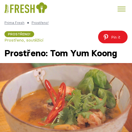
Prima Fresh
■
Prostřeno!
Kuře
Polévky k večeři
Rychlé večeře
Trendy:
PROSTŘENO!
Pin it
Prostřeno, soutěžící
Česká kuchyně
Čokoláda
Prostřeno: Tom Yum Koong
Témata
Recepty
Články
TV Program