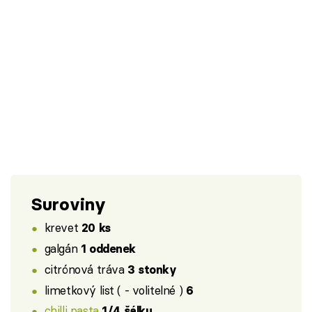
Suroviny
krevet
20 ks
galgán
1 oddenek
citrónová tráva
3 stonky
limetkový list ( - volitelné )
6
chilli pasta
1/4 šálku