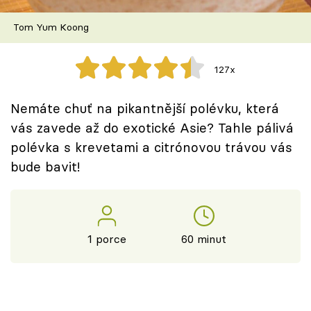
Škola vaření
Tom Yum Koong
Recepty z TV
127x
Speciál: Cuketa
Nemáte chuť na pikantnější polévku, která
Těhotnej kuchař
vás zavede až do exotické Asie? Tahle pálivá
polévka s krevetami a citrónovou trávou vás
Sledujte prima+
bude bavit!
Přihlášení
1 porce
60 minut
Sledujte nás