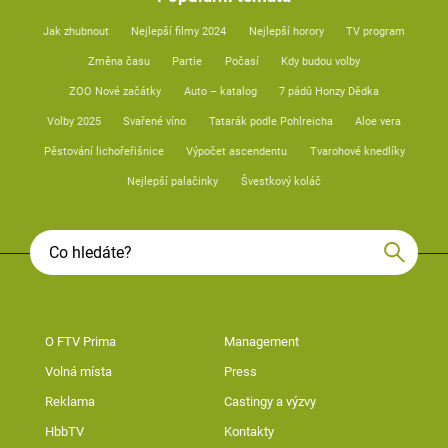
Jak zhubnout
Nejlepší filmy 2024
Nejlepší horory
TV program
Změna času
Partie
Počasí
Kdy budou volby
ZOO Nové začátky
Auto – katalog
7 pádů Honzy Dědka
Volby 2025
Svařené víno
Tatarák podle Pohlreicha
Aloe vera
Pěstování lichořeřišnice
Výpočet ascendentu
Tvarohové knedlíky
Nejlepší palačinky
Švestkový koláč
O FTV Prima
Management
Volná místa
Press
Reklama
Castingy a výzvy
HbbTV
Kontakty