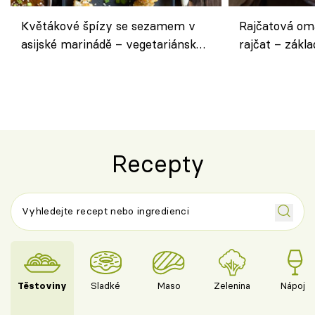
Květákové špízy se sezamem v
Rajčatová om
asijské marinádě – vegetariánská
rajčat – zákla
chuťovka z grilu
Recepty
Těstoviny
Sladké
Maso
Zelenina
Nápoje