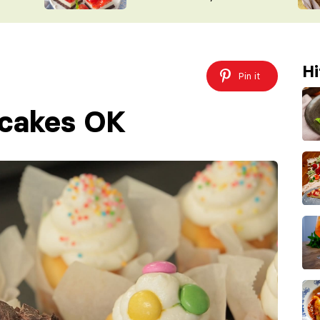
nepotřebujete troubu
ŠÉFREDAK
VYCHYTÁVKY
SOUTĚŽ FR
NA NÁKUPECH
ČASOPIS
Hi
Pin it
pcakes OK