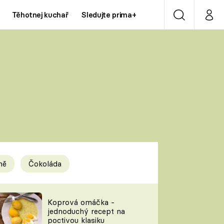
Těhotnej kuchař
Sledujte prima+
Vyhledávání
Můj p
Prima+
Y
CNN Prima NEWS
Prima ZOOM
ÍDLA
Prima LIVING
Prima Ženy
ně
Čokoláda
Prima LAJK
y
Koprová omáčka -
jednoduchý recept na
Sledujte nás
poctivou klasiku