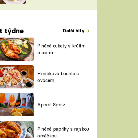
TORKY
ESH
t týdne
Další hity
Plněné cukety s krůtím
masem
Hrníčková buchta s
ovocem
Aperol Spritz
Plněné papriky s rajskou
omáčkou