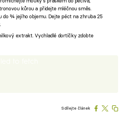
 Promíchejte mouky s práškem do pečiva,
tronovou kůrou a přidejte mléčnou směs.
do ¾ jejího objemu. Dejte péct na zhruba 25
.
nilkový extrakt. Vychladlé dortíčky zdobte
iled to fetch
Sdílejte článek