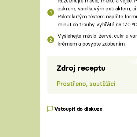
Rozšlehejte máslo, mléko a vejce.
cukrem, vanilkovým extraktem, ci
Polotekutým těstem naplňte formu 
minut do trouby vyhřáté na 170 ºC
Vyšlehejte máslo, žervé, cukr a va
krémem a posypte zdobením.
Fa
Zdroj receptu
Prostřeno, soutěžící
Vstoupit do diskuze