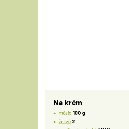
Na krém
máslo
100 g
žervé
2