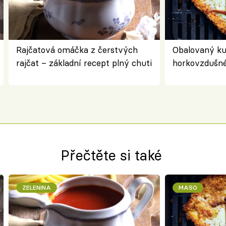
Rajčatová omáčka z čerstvých
Obalovaný kuř
rajčat – základní recept plný chuti
horkovzdušné 
novém pojetí
Olivera
Přečtěte si také
ZELENINA
MASO