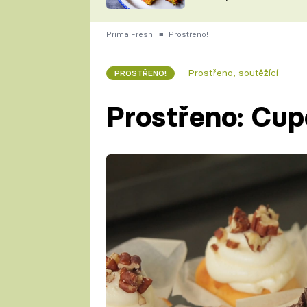
skvělý způsob, jak
ZDENĚK
zpracovat přerostlé
ČESKO NA TALÍŘI
cukety
POHLREICH
Prima Fresh
■
Prostřeno!
KAROLÍNA,
JAROSLAV SAPÍK
DOMÁCÍ
Prostřeno, soutěžící
PROSTŘENO!
KUCHAŘKA
KAROLÍNA
KAMBERSKÁ
Prostřeno: Cu