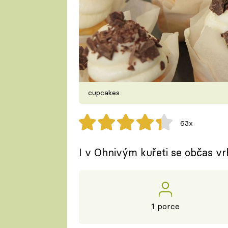
cupcakes
63x
I v Ohnivým kuřeti se občas v
1 porce