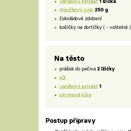
vanilkový extrakt
1 lžička
moučkový cukr
250 g
čokoládové zdobení
košíčky na dortíčky ( - volitelné )
Na těsto
prášek do pečiva
2 lžičky
sůl
vanilkový extrakt
1
citronová kůra
Postup přípravy