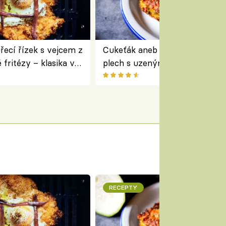
ecí řízek s vejcem z
Cukeťák aneb cuketový nákyp
fritézy – klasika v
plech s uzeným masem – skvě
 podle Jamieho
způsob, jak zpracovat přerostl
cukety
RECEPTY