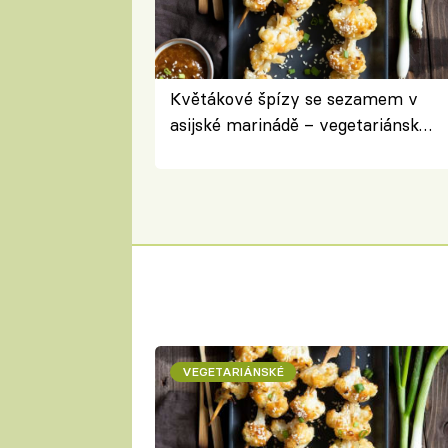
Květákové špízy se sezamem v
asijské marinádě – vegetariánská
chuťovka z grilu
VEGETARIÁNSKÉ