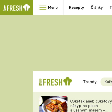
Menu
Recepty
Články
T
Oblíbené
Přílohy
recepty
HRANOLKY
HOUBY
KNEDLÍKY
DÝNĚ
KAŠE
RYCHLOVKY
Trendy:
Kuř
Populární
Videorecept
Cukeťák aneb cuketový
nákyp na plech
kuchaři
s uzeným masem –
TEĎ VAŘÍ ŠÉF!