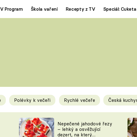
V Program
Škola vaření
Recepty z TV
Speciál: Cuketa
Polévky
Saláty
ČESKÁ KLASIKA
TĚSTOVIN
SILNÉ VÝVARY
SLADKÉ
KRÉMOVÉ
BEZMASÁ J
e
Polévky k večeři
Rychlé večeře
Česká kuchy
y
Tipy a triky
Novink
Nepečené jahodové řezy
– lehký a osvěžující
dezert, na který
KAM ZA JÍDLEM
BLOG