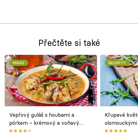
Přečtěte si také
MASO
RECEPTY
Vepřový guláš s houbami a
Křupavé květ
pórkem – krémový a voňavý
olomouckými 
pokrm z jednoho hrnce
bezlepkový o