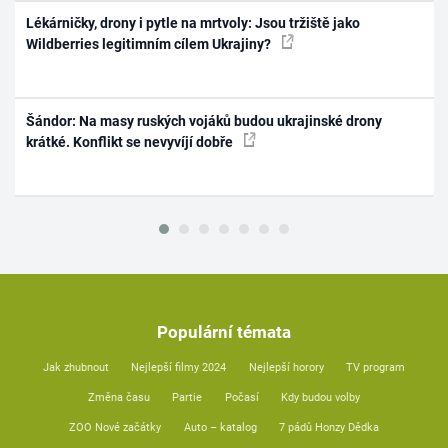
Lékárničky, drony i pytle na mrtvoly: Jsou tržiště jako
Wildberries legitimním cílem Ukrajiny?
Šándor: Na masy ruských vojáků budou ukrajinské drony
krátké. Konflikt se nevyvíjí dobře
Populární témata
Jak zhubnout
Nejlepší filmy 2024
Nejlepší horory
TV program
Změna času
Partie
Počasí
Kdy budou volby
ZOO Nové začátky
Auto – katalog
7 pádů Honzy Dědka