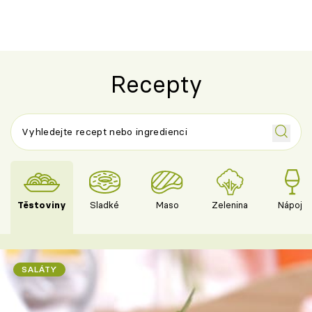
českým sýre
Recepty
Těstoviny
Sladké
Maso
Zelenina
Nápoje
SALÁTY