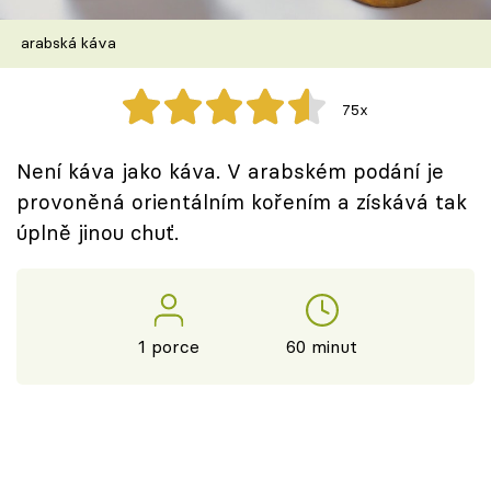
Škola vaření
arabská káva
Recepty z TV
75x
Speciál: Cuketa
Není káva jako káva. V arabském podání je
Těhotnej kuchař
provoněná orientálním kořením a získává tak
úplně jinou chuť.
Sledujte prima+
Přihlášení
1 porce
60 minut
Sledujte nás