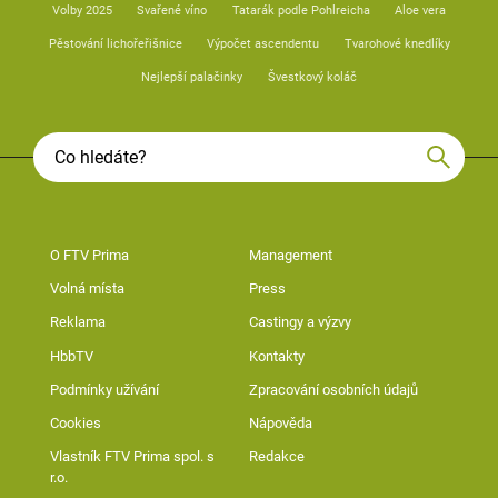
Volby 2025
Svařené víno
Tatarák podle Pohlreicha
Aloe vera
Pěstování lichořeřišnice
Výpočet ascendentu
Tvarohové knedlíky
Nejlepší palačinky
Švestkový koláč
O FTV Prima
Management
Volná místa
Press
Reklama
Castingy a výzvy
HbbTV
Kontakty
Podmínky užívání
Zpracování osobních údajů
Cookies
Nápověda
Vlastník FTV Prima spol. s
Redakce
r.o.