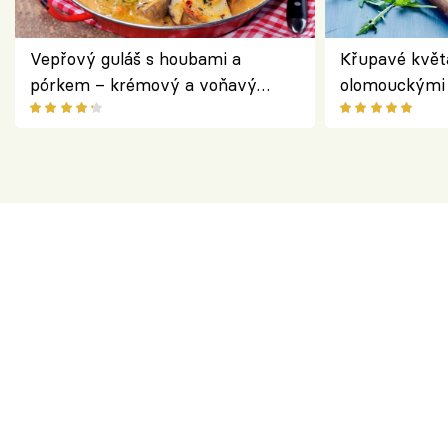
Vepřový guláš s houbami a
Křupavé květ
pórkem – krémový a voňavý
olomouckými 
pokrm z jednoho hrnce
bezlepkový o
českým sýre