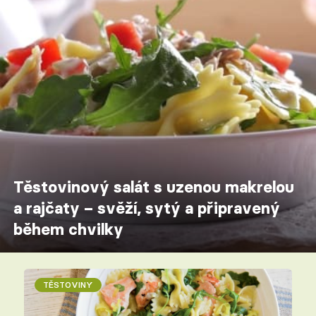
Těstovinový salát s uzenou makrelou
a rajčaty – svěží, sytý a připravený
během chvilky
TĚSTOVINY