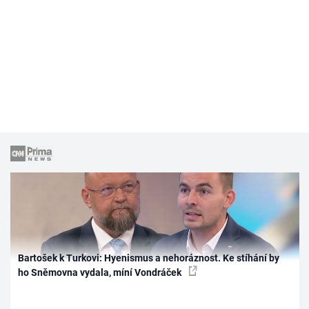
Bartošek k Turkovi: Hyenismus a nehoráznost. Ke stíhání by
ho Sněmovna vydala, míní Vondráček