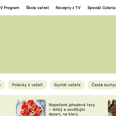
V Program
Škola vaření
Recepty z TV
Speciál: Cuketa
Polévky
Saláty
ČESKÁ KLASIKA
TĚSTOVIN
SILNÉ VÝVARY
SLADKÉ
KRÉMOVÉ
BEZMASÁ J
e
Polévky k večeři
Rychlé večeře
Česká kuchy
y
Tipy a triky
Novink
Nepečené jahodové řezy
– lehký a osvěžující
dezert, na který
KAM ZA JÍDLEM
BLOG