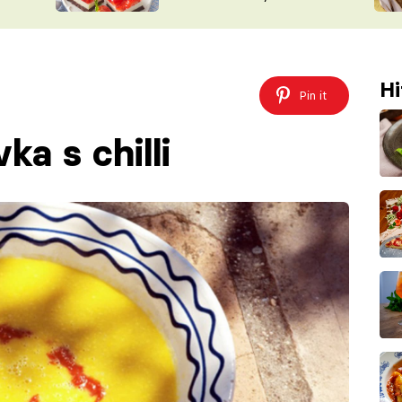
nepotřebujete troubu
ŠÉFREDAK
VYCHYTÁVKY
SOUTĚŽ FR
NA NÁKUPECH
ČASOPIS
Hi
Pin it
ka s chilli