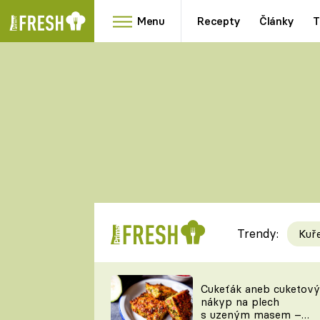
Menu
Recepty
Články
T
Oblíbené
Přílohy
recepty
HRANOLKY
HOUBY
KNEDLÍKY
DÝNĚ
KAŠE
RYCHLOVKY
Trendy:
Kuř
Populární
Videorecept
Cukeťák aneb cuketový
nákyp na plech
kuchaři
s uzeným masem –
TEĎ VAŘÍ ŠÉF!