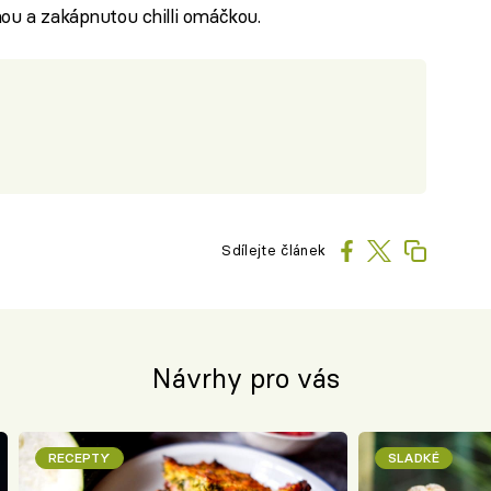
nou a zakápnutou chilli omáčkou.
Sdílejte článek
Návrhy pro vás
RECEPTY
SLADKÉ