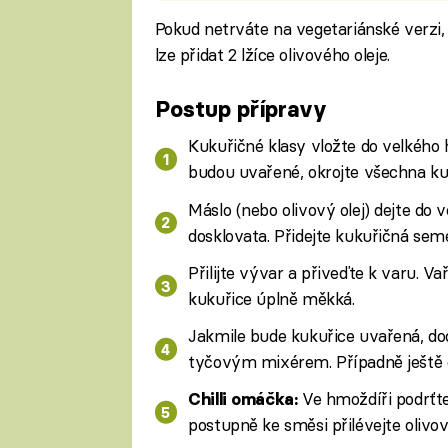
Pokud netrváte na vegetariánské verzi,
lze přidat 2 lžíce olivového oleje.
Postup přípravy
Kukuřičné klasy vložte do velkého 
budou uvařené, okrojte všechna ku
Máslo (nebo olivový olej) dejte do v
dosklovata. Přidejte kukuřičná sem
Přilijte vývar a přiveďte k varu. V
kukuřice úplně měkká.
Jakmile bude kukuřice uvařená, do
tyčovým mixérem. Případně ještě 
Ve hmoždíři podrťte 
Chilli omáčka:
postupně ke směsi přilévejte olivový