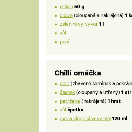
máslo
50 g
cibule
(oloupaná a nakrájená)
1 k
zeleninový vývar
1 l
sůl
pepř
Chilli omáčka
chilli
(zbavené semínek a pokráj
česnek
(oloupaný a utřený)
1 st
petrželka
(nakrájená)
1 hrst
sůl
špetka
extra virgin olivový olej
120 ml