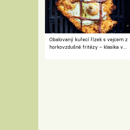
Obalovaný kuřecí řízek s vejcem z
horkovzdušné fritézy – klasika v
novém pojetí podle Jamieho
Olivera