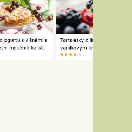
z jogurtu s višněmi a
Tartaletky z lineckého těsta s
etní moučník ke kávě
vanilkovým krémem a lesním
ovocem podle Bread Society