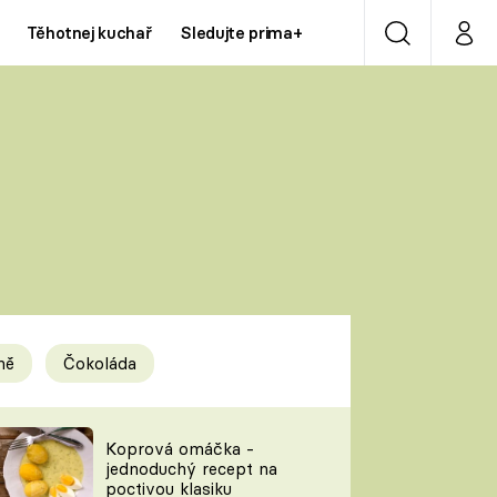
Těhotnej kuchař
Sledujte prima+
Vyhledávání
Můj p
Prima+
Y
CNN Prima NEWS
Prima ZOOM
ÍDLA
Prima LIVING
Prima Ženy
ně
Čokoláda
Prima LAJK
y
Koprová omáčka -
jednoduchý recept na
Sledujte nás
poctivou klasiku