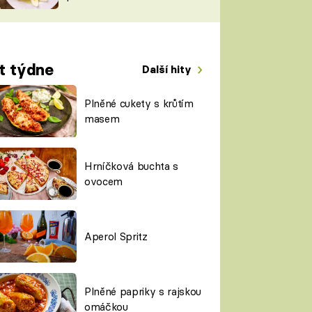
TORKY
ESH
t týdne
Další hity
Plněné cukety s krůtím
masem
Hrníčková buchta s
ovocem
Aperol Spritz
Plněné papriky s rajskou
omáčkou