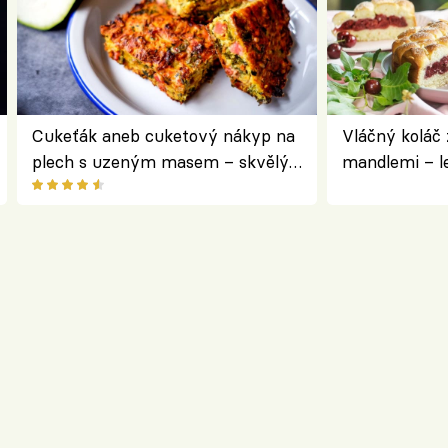
Cukeťák aneb cuketový nákyp na
Vláčný koláč 
plech s uzeným masem – skvělý
mandlemi – l
způsob, jak zpracovat přerostlé
i na oslavu
cukety