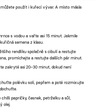
 můžete použít i kuřecí vývar. A místo másla
hrnce s vodou a vařte asi 15 minut. Jakmile
kuřičná semena z klasu.
ětšího rendlíku společně s cibulí a restujte
ena, promíchejte a restujte dalších pár minut.
ařte zakryté asi 20–30 minut, dokud není
chuťte polévku solí, pepřem a poté rozmixujte
dochuťte.
chilli papričky, česnek, petrželku a sůl,
 olej.