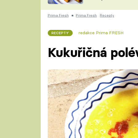
skvělý způsob, jak
ZDENĚK
zpracovat přerostlé
ČESKO NA TALÍŘI
cukety
POHLREICH
Prima Fresh
■
Prima Fresh
Recepty
KAROLÍNA,
JAROSLAV SAPÍK
DOMÁCÍ
redakce Prima FRESH
RECEPTY
KUCHAŘKA
KAROLÍNA
KAMBERSKÁ
Kukuřičná polév