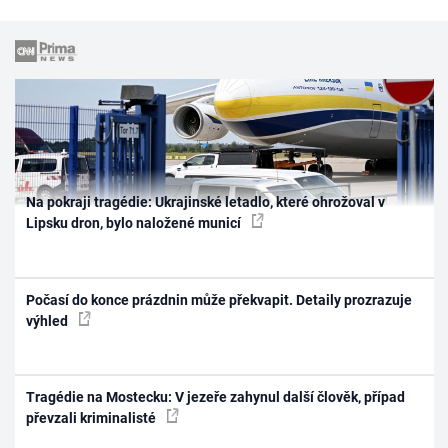
Na pokraji tragédie: Ukrajinské letadlo, které ohrožoval v
Lipsku dron, bylo naložené municí
Počasí do konce prázdnin může překvapit. Detaily prozrazuje
výhled
Tragédie na Mostecku: V jezeře zahynul další člověk, případ
převzali kriminalisté