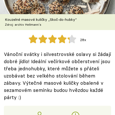
Škola vaření
Recepty z TV
Kouzelné masové kuličky „Skoč-do-hubky“
Zdroj: archiv Hellmann´s
Speciál: Cuketa
28x
Těhotnej kuchař
Vánoční svátky i silvestrovské oslavy si žádají
Sledujte prima+
dobré jídlo! Ideální večírkové občerstvení jsou
třeba jednohubky, které můžete s přáteli
Přihlášení
uzobávat bez velkého stolování během
zábavy. Výtečné masové kuličky obalené v
sezamovém semínku budou hvězdou každé
Sledujte nás
párty :)