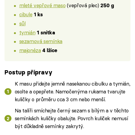
mleté vepřové maso
(vepřová plec)
250 g
cibule
1 ks
sůl
tymián
1 snítka
sezamová semínka
majonéza
4 lžíce
Postup přípravy
K masu přidejte jemně nasekanou cibulku a tymián,
osolte a opepřete. Namočenýma rukama tvarujte
kuličky o průměru cca 3 cm nebo menší.
Na talíři smíchejte černý sezam s bílým a v těchto
semínkách kuličky obalujte. Povrch kuliček nemusí
být důkladně semínky zakrytý.