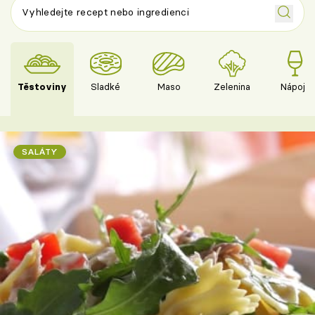
Těstoviny
Sladké
Maso
Zelenina
Nápoje
SALÁTY