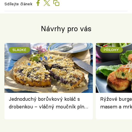
Sdílejte článek
Návrhy pro vás
SLADKÉ
PŘÍLOHY
Jednoduchý borůvkový koláč s
Rýžové burge
drobenkou – vláčný moučník plný
masem a mrk
ovoce
salátem – leh