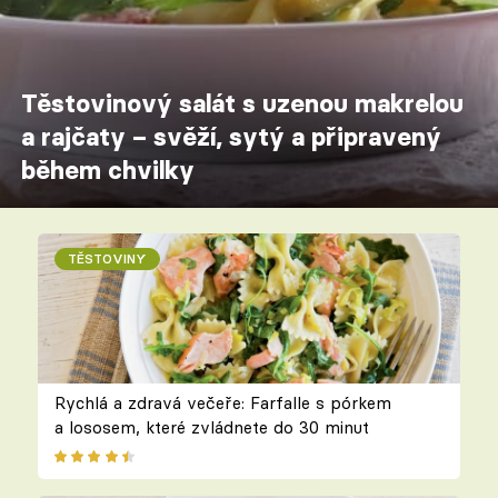
Těstovinový salát s uzenou makrelou
a rajčaty – svěží, sytý a připravený
během chvilky
TĚSTOVINY
Rychlá a zdravá večeře: Farfalle s pórkem
a lososem, které zvládnete do 30 minut