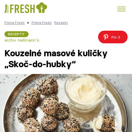
Prima Fresh
■
Prima Fresh
Recepty
Kuře
Polévky k večeři
Rychlé večeře
Trendy:
RECEPTY
Pin it
archiv Hellmann´s
Česká kuchyně
Čokoláda
Kouzelné masové kuličky
„Skoč-do-hubky“
Témata
Recepty
Články
TV Program