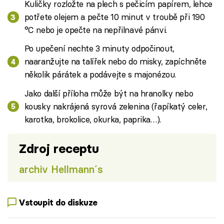
Kuličky rozložte na plech s pečicím papírem, lehce
potřete olejem a pečte 10 minut v troubě při 190
°C nebo je opečte na nepřilnavé pánvi.
Po upečení nechte 3 minuty odpočinout,
naaranžujte na talířek nebo do misky, zapíchněte
několik párátek a podávejte s majonézou.
Jako další příloha může být na hranolky nebo
kousky nakrájená syrová zelenina (řapíkatý celer,
karotka, brokolice, okurka, paprika…).
Zdroj receptu
archiv Hellmann´s
Vstoupit do diskuze