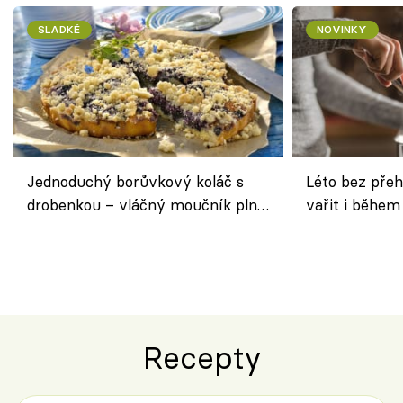
SLADKÉ
NOVINKY
Jednoduchý borůvkový koláč s
Léto bez přeh
drobenkou – vláčný moučník plný
vařit i během
ovoce
Recepty