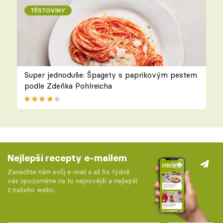
TĚSTOVINY
Super jednoduše: Špagety s paprikovým pestem
podle Zdeňka Pohlreicha
Nejlepší recepty e-mailem
Zanechte nám svůj e-mail a až 5x týdně
vás upozorníme na to nejnovější a nejlepší
z našeho webu.