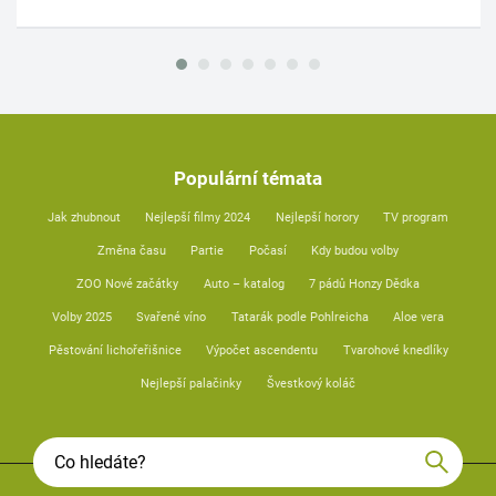
Populární témata
Jak zhubnout
Nejlepší filmy 2024
Nejlepší horory
TV program
Změna času
Partie
Počasí
Kdy budou volby
ZOO Nové začátky
Auto – katalog
7 pádů Honzy Dědka
Volby 2025
Svařené víno
Tatarák podle Pohlreicha
Aloe vera
Pěstování lichořeřišnice
Výpočet ascendentu
Tvarohové knedlíky
Nejlepší palačinky
Švestkový koláč