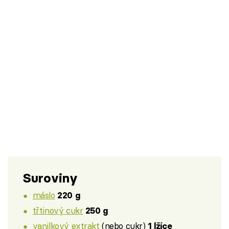
Suroviny
máslo
220 g
třtinový cukr
250 g
vanilkový extrakt
(nebo cukr)
1 lžíce