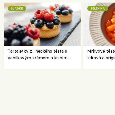
SLADKÉ
ZELENINA
Tartaletky z lineckého těsta s
Mrkvové těst
vanilkovým krémem a lesním
zdravá a origi
ovocem podle Bread Society
klasiky