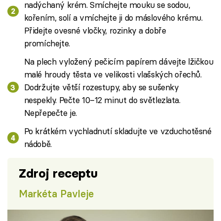
nadýchaný krém. Smíchejte mouku se sodou,
kořením, solí a vmíchejte ji do máslového krému.
Přidejte ovesné vločky, rozinky a dobře
promíchejte.
Na plech vyložený pečicím papírem dávejte lžičkou
malé hroudy těsta ve velikosti vlašských ořechů.
Dodržujte větší rozestupy, aby se sušenky
nespekly. Pečte 10–12 minut do světlezlata.
Nepřepečte je.
Po krátkém vychladnutí skladujte ve vzduchotěsné
nádobě.
Zdroj receptu
Markéta Pavleje