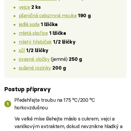
vejce
2 ks
pšeničná celozrnná mouka
190 g
jedlá soda
1 lžička
mletá skořice
1 lžička
mletý hřebíček
1/2 lžičky
sůl
1/2 lžičky
ovesné vločky
(jemné)
250 g
sušené rozinky
200 g
Postup přípravy
Předehřejte troubu na 175 °C/200 °C
horkovzdušnou.
Ve velké míse šlehejte máslo s cukrem, vejci a
vanilkovým extraktem, dokud nevznikne hladký a