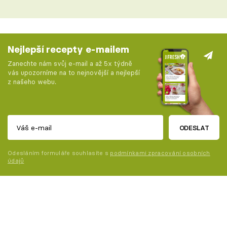
Nejlepší recepty e-mailem
Zanechte nám svůj e-mail a až 5x týdně
vás upozorníme na to nejnovější a nejlepší
z našeho webu.
ODESLAT
Odesláním formuláře souhlasíte s
podmínkami zpracování osobních
údajů