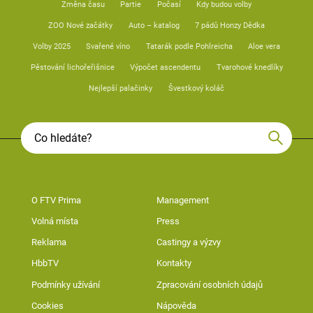
Změna času
Partie
Počasí
Kdy budou volby
ZOO Nové začátky
Auto – katalog
7 pádů Honzy Dědka
Volby 2025
Svařené víno
Tatarák podle Pohlreicha
Aloe vera
Pěstování lichořeřišnice
Výpočet ascendentu
Tvarohové knedlíky
Nejlepší palačinky
Švestkový koláč
O FTV Prima
Management
Volná místa
Press
Reklama
Castingy a výzvy
HbbTV
Kontakty
Podmínky užívání
Zpracování osobních údajů
Cookies
Nápověda