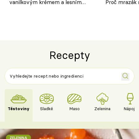
vanilkovým krémem a lesním
Proč mrazák n
ovocem podle Bread Society
horku vsadit 
Recepty
Těstoviny
Sladké
Maso
Zelenina
Nápoje
ZELENINA