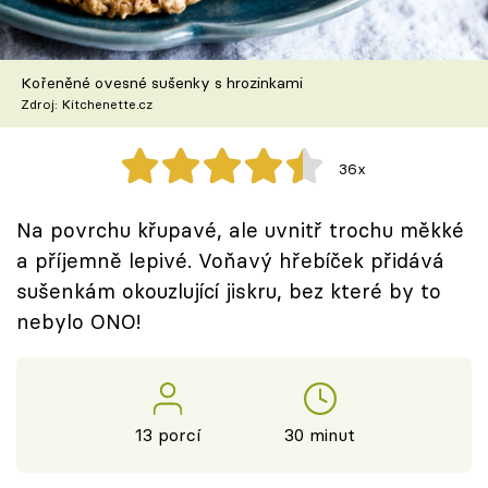
Škola vaření
Recepty z TV
Kořeněné ovesné sušenky s hrozinkami
Zdroj: Kitchenette.cz
Speciál: Cuketa
36x
Těhotnej kuchař
Na povrchu křupavé, ale uvnitř trochu měkké
Sledujte prima+
a příjemně lepivé. Voňavý hřebíček přidává
sušenkám okouzlující jiskru, bez které by to
Přihlášení
nebylo ONO!
Sledujte nás
13 porcí
30 minut