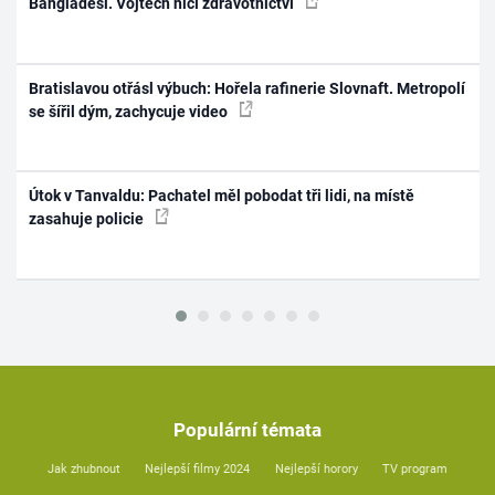
Bangladéši. Vojtěch ničí zdravotnictví
Bratislavou otřásl výbuch: Hořela rafinerie Slovnaft. Metropolí
se šířil dým, zachycuje video
Útok v Tanvaldu: Pachatel měl pobodat tři lidi, na místě
zasahuje policie
Populární témata
Jak zhubnout
Nejlepší filmy 2024
Nejlepší horory
TV program