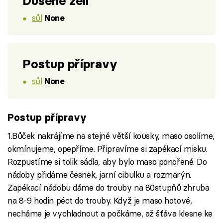
Dušené zelí
sůl
None
Postup přípravy
sůl
None
Postup přípravy
1.Bůček nakrájíme na stejné větší kousky, maso osolíme,
okmínujeme, opepříme. Připravíme si zapékací misku.
Rozpustíme si tolik sádla, aby bylo maso ponořené. Do
nádoby přidáme česnek, jarní cibulku a rozmarýn.
Zapékací nádobu dáme do trouby na 80stupňů zhruba
na 8-9 hodin péct do trouby. Když je maso hotové,
necháme je vychladnout a počkáme, až šťáva klesne ke