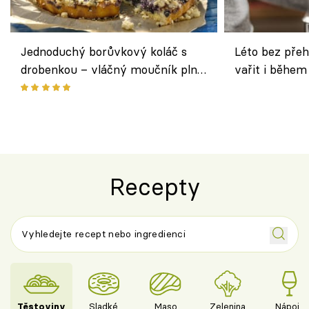
Jednoduchý borůvkový koláč s
Léto bez přeh
drobenkou – vláčný moučník plný
vařit i během
ovoce
Recepty
Těstoviny
Sladké
Maso
Zelenina
Nápoje