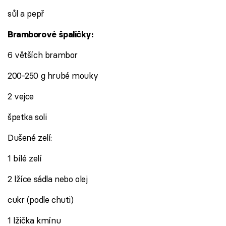
sůl a pepř
Bramborové špalíčky:
6 větších brambor
200-250 g hrubé mouky
2 vejce
špetka soli
Dušené zelí:
1 bílé zelí
2 lžíce sádla nebo olej
cukr (podle chuti)
1 lžička kmínu