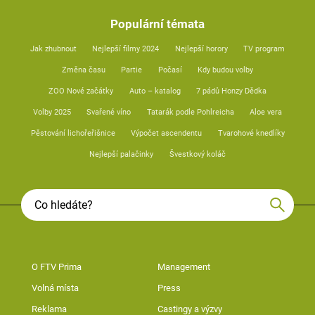
Populární témata
Jak zhubnout
Nejlepší filmy 2024
Nejlepší horory
TV program
Změna času
Partie
Počasí
Kdy budou volby
ZOO Nové začátky
Auto – katalog
7 pádů Honzy Dědka
Volby 2025
Svařené víno
Tatarák podle Pohlreicha
Aloe vera
Pěstování lichořeřišnice
Výpočet ascendentu
Tvarohové knedlíky
Nejlepší palačinky
Švestkový koláč
O FTV Prima
Management
Volná místa
Press
Reklama
Castingy a výzvy