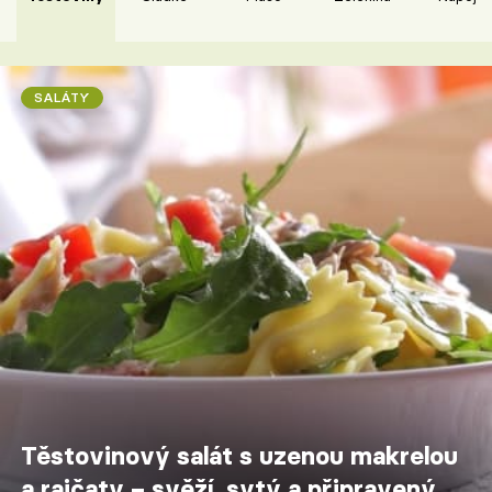
SALÁTY
Těstovinový salát s uzenou makrelou
a rajčaty – svěží, sytý a připravený