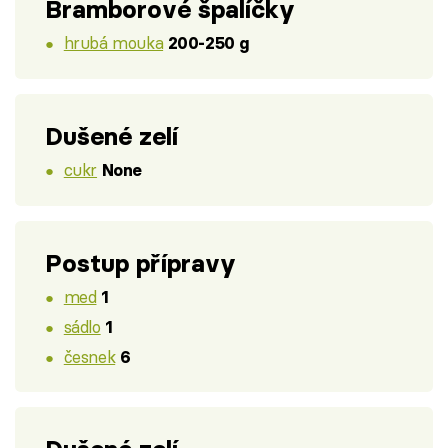
Bramborové špalíčky
hrubá mouka
200-250 g
Dušené zelí
cukr
None
Postup přípravy
med
1
sádlo
1
česnek
6