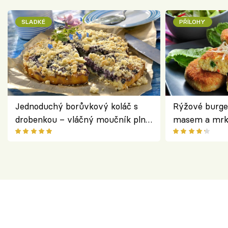
SLADKÉ
PŘÍLOHY
Jednoduchý borůvkový koláč s
Rýžové burge
drobenkou – vláčný moučník plný
masem a mrk
ovoce
salátem – leh