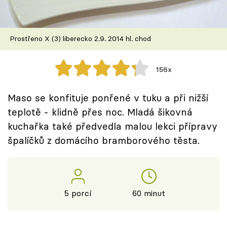
Škola vaření
Recepty z TV
Prostřeno X (3) liberecko 2.9. 2014 hl. chod
Speciál: Cuketa
156x
Těhotnej kuchař
Maso se konfituje ponřené v tuku a při nižší
Sledujte prima+
teplotě - klidně přes noc. Mladá šikovná
kuchařka také předvedla malou lekci přípravy
špalíčků z domácího bramborového těsta.
Přihlášení
Sledujte nás
5 porcí
60 minut