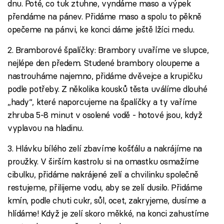
dnu. Poté, co tuk ztuhne, vyndáme maso a výpek
přendáme na pánev. Přidáme maso a spolu to pěkně
opečeme na pánvi, ke konci dáme ještě lžíci medu.
2. Bramborové špalíčky: Brambory uvaříme ve slupce,
nejlépe den předem. Studené brambory oloupeme a
nastrouháme najemno, přidáme dvěvejce a krupičku
podle potřeby. Z několika kousků těsta uválíme dlouhé
„hady“, které naporcujeme na špalíčky a ty vaříme
zhruba 5-8 minut v osolené vodě - hotové jsou, když
vyplavou na hladinu.
3. Hlávku bílého zelí zbavíme košťálu a nakrájíme na
proužky. V širším kastrolu si na omastku osmažíme
cibulku, přidáme nakrájené zelí a chvilinku společně
restujeme, přilijeme vodu, aby se zelí dusilo. Přidáme
kmín, podle chuti cukr, sůl, ocet, zakryjeme, dusíme a
hlídáme! Když je zelí skoro měkké, na konci zahustíme