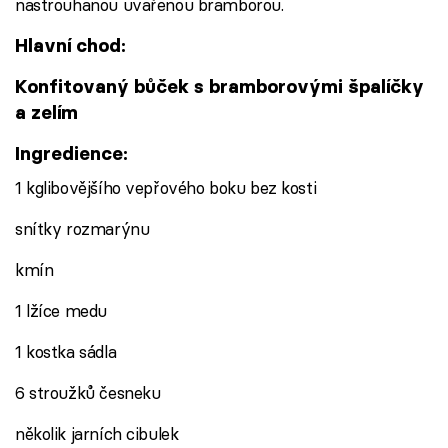
nastrouhanou uvařenou bramborou.
Hlavní chod:
Konfitovaný bůček s bramborovými špalíčky
a zelím
Ingredience:
1 kglibovějšího vepřového boku bez kosti
snítky rozmarýnu
kmín
1 lžíce medu
1 kostka sádla
6 stroužků česneku
několik jarních cibulek