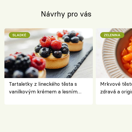
Návrhy pro vás
SLADKÉ
ZELENINA
Tartaletky z lineckého těsta s
Mrkvové těst
vanilkovým krémem a lesním
zdravá a origi
ovocem podle Bread Society
klasiky