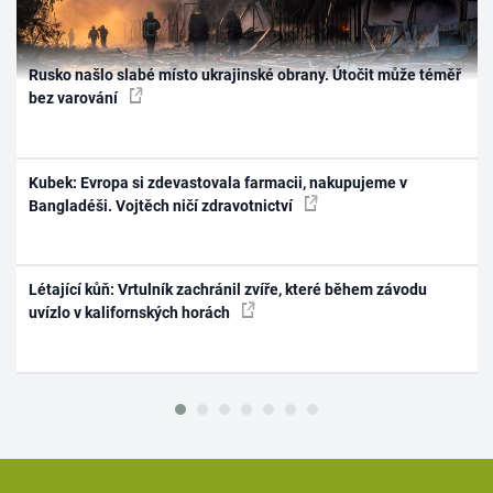
Rusko našlo slabé místo ukrajinské obrany. Útočit může téměř
bez varování
Kubek: Evropa si zdevastovala farmacii, nakupujeme v
Bangladéši. Vojtěch ničí zdravotnictví
Létající kůň: Vrtulník zachránil zvíře, které během závodu
uvízlo v kalifornských horách