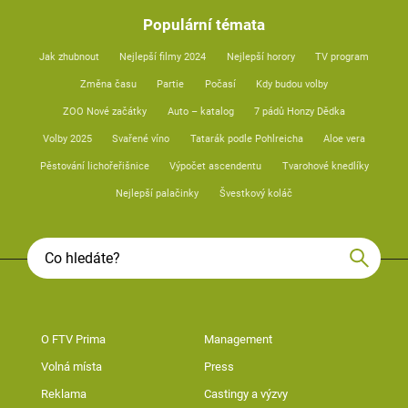
Populární témata
Jak zhubnout
Nejlepší filmy 2024
Nejlepší horory
TV program
Změna času
Partie
Počasí
Kdy budou volby
ZOO Nové začátky
Auto – katalog
7 pádů Honzy Dědka
Volby 2025
Svařené víno
Tatarák podle Pohlreicha
Aloe vera
Pěstování lichořeřišnice
Výpočet ascendentu
Tvarohové knedlíky
Nejlepší palačinky
Švestkový koláč
O FTV Prima
Management
Volná místa
Press
Reklama
Castingy a výzvy