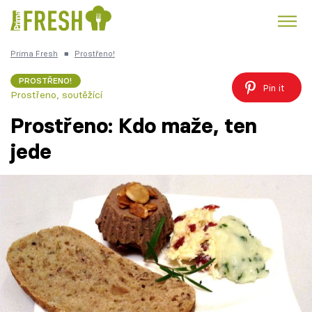
Prima Fresh
■
Prostřeno!
Kuře
Polévky k večeři
Rychlé večeře
Trendy:
PROSTŘENO!
Pin it
Prostřeno, soutěžící
Česká kuchyně
Čokoláda
Prostřeno: Kdo maže, ten
jede
Témata
Recepty
Články
TV Program