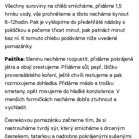
Všechny suroviny na chléb smícháme, přidáme 1,5
hrnku vody, vše prohněteme a těsto necháme kynout
8–12hodin. Pak je vyklopíme do předehřáté nádoby s
pokličkou a pečeme třicet minut, pak patnáct minut
bez ní. K tomuto chlebu podáváme níže uvedené
pomazánky.
Slaninu necháme rozpustit, přidáme pokrájená
Paštika:
játra a obojí orestujeme. Přidáme sůl, pepř, lžičku
provensálského koření, ještě chvíli restujeme a pak
rozmixujeme dohladka. Přidáme máslo a trošku
smetany, opět mixujeme do hladké konzistence. V
menších formičkách necháme dobře ztuhnout a
vychladit.
Česnekovou pomazánku začneme tím, že si
nastrouháme tvrdý sýr, který smícháme s drceným
česnekem, tatarkou a nadrobno pokrájenými sušenými