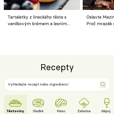
Tartaletky z lineckého těsta s
Oslavte Mezin
vanilkovým krémem a lesním
Proč mrazák n
ovocem podle Bread Society
horku vsadit 
Recepty
Těstoviny
Sladké
Maso
Zelenina
Nápoje