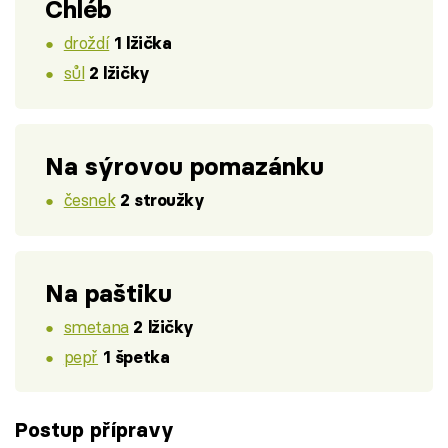
Chléb
droždí
1 lžička
sůl
2 lžičky
Na sýrovou pomazánku
česnek
2 stroužky
Na paštiku
smetana
2 lžičky
pepř
1 špetka
Postup přípravy