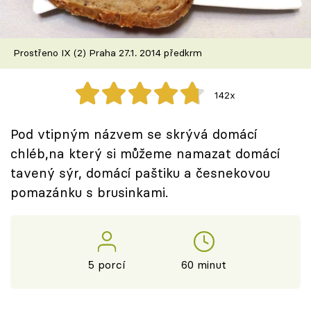
Škola vaření
Recepty z TV
Prostřeno IX (2) Praha 27.1. 2014 předkrm
Speciál: Cuketa
142x
Těhotnej kuchař
Pod vtipným názvem se skrývá domácí
Sledujte prima+
chléb,na který si můžeme namazat domácí
tavený sýr, domácí paštiku a česnekovou
pomazánku s brusinkami.
Přihlášení
Sledujte nás
5 porcí
60 minut