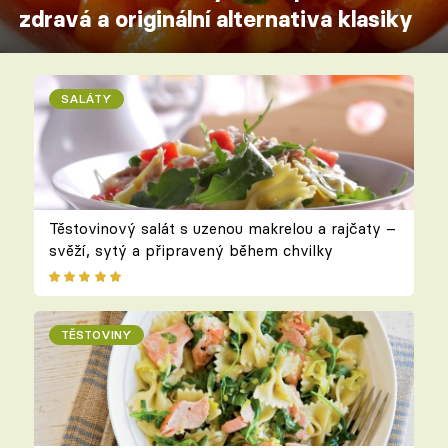
zdravá a originální alternativa klasiky
SALÁTY
Těstovinový salát s uzenou makrelou a rajčaty –
svěží, sytý a připravený během chvilky
TĚSTOVINY