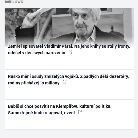
Zemřel spisovatel Vladimír Páral. Na jeho knihy se stály fronty,
odešel v den svých narozenin
Rusko mění osudy zmizelých vojáků. Z padlých dělá dezertéry,
rodiny přicházejí o miliony
Babiš si chce posvítit na Klempířovu kulturní politiku.
Samozřejmě budu reagovat, uvedl