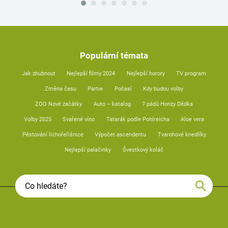
Populární témata
Jak zhubnout
Nejlepší filmy 2024
Nejlepší horory
TV program
Změna času
Partie
Počasí
Kdy budou volby
ZOO Nové začátky
Auto – katalog
7 pádů Honzy Dědka
Volby 2025
Svařené víno
Tatarák podle Pohlreicha
Aloe vera
Pěstování lichořeřišnice
Výpočet ascendentu
Tvarohové knedlíky
Nejlepší palačinky
Švestkový koláč