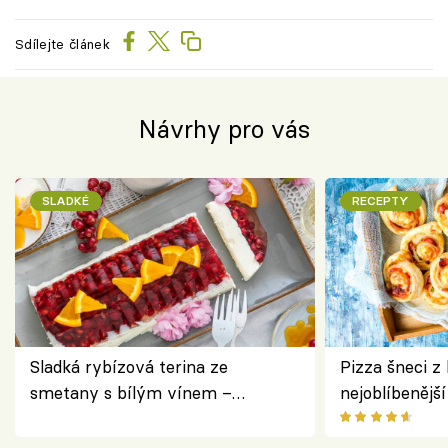
Sdílejte článek
Návrhy pro vás
SLADKÉ
RECEPTY
Sladká rybízová terina ze
Pizza šneci z 
smetany s bílým vínem –
nejoblíbenějš
osvěžující dezert s ovocem