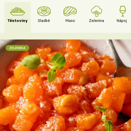
Těstoviny
Sladké
Maso
Zelenina
Nápoje
ZELENINA