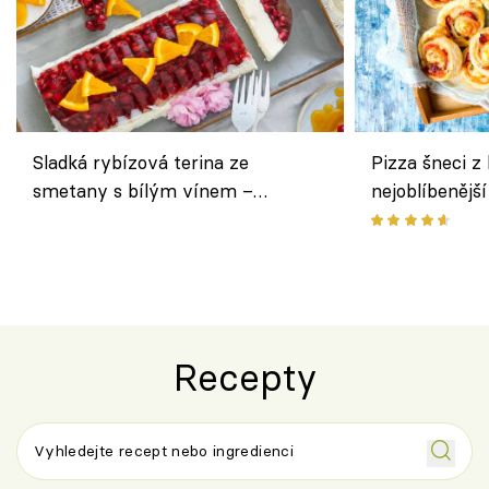
Sladká rybízová terina ze
Pizza šneci z 
smetany s bílým vínem –
nejoblíbenějš
osvěžující dezert s ovocem
Recepty