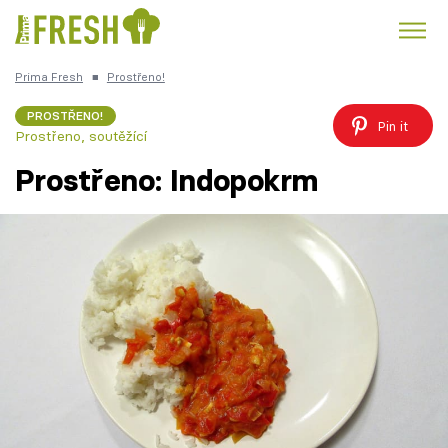
Prima Fresh
■
Prostřeno!
Kuře
Polévky k večeři
Rychlé večeře
Trendy:
PROSTŘENO!
Pin it
Prostřeno, soutěžící
Česká kuchyně
Čokoláda
Prostřeno: Indopokrm
Témata
Recepty
Články
TV Program