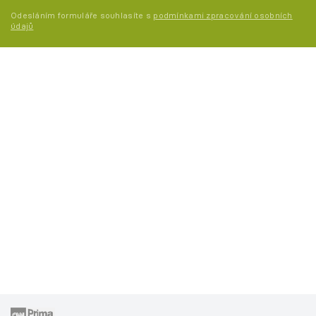
Odesláním formuláře souhlasíte s
podmínkami zpracování osobních
údajů