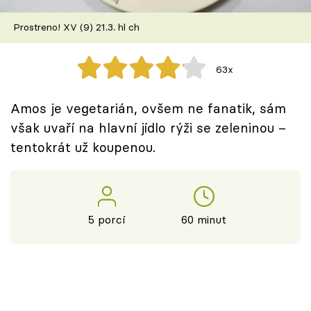
Škola vaření
Prostreno! XV (9) 21.3. hl ch
Recepty z TV
63x
Speciál: Cuketa
Amos je vegetarián, ovšem ne fanatik, sám
Těhotnej kuchař
však uvaří na hlavní jídlo rýži se zeleninou –
tentokrát už koupenou.
Sledujte prima+
Přihlášení
5 porcí
60 minut
Sledujte nás