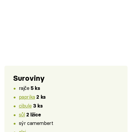
Suroviny
rajče
5 ks
paprika
2 ks
cibule
3 ks
sůl
2 lžíce
sýr camembert
olej