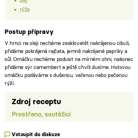
rýže
Postup přípravy
V hrnci na oleji necháme zesklovatět nakrájenou cibuli,
přidáme pokrájená rajčata, jemně nakrájené papriky a
sůl. Omáčku necháme podusit na mírném ohni, nakonec
přidáme sýr camembert a ještě chvíli dusíme. Hotovou
omáčku podáváme s dušenou, vařenou nebo pečenou
rýží.
Zdroj receptu
Prostřeno, soutěžící
Vstoupit do diskuze