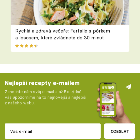
Rychlá a zdravá večeře: Farfalle s pórkem
a lososem, které zvládnete do 30 minut
Nejlepší recepty e-mailem
Zanechte nám svůj e-mail a až 5x týdně
vás upozorníme na to nejnovější a nejlepší
z našeho webu.
ODESLAT