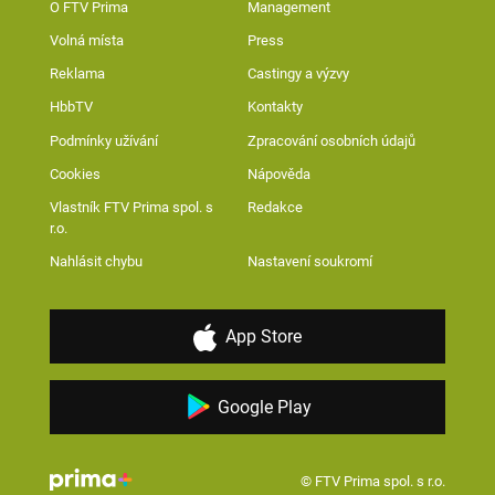
O FTV Prima
Management
Volná místa
Press
Reklama
Castingy a výzvy
HbbTV
Kontakty
Podmínky užívání
Zpracování osobních údajů
Cookies
Nápověda
Vlastník FTV Prima spol. s
Redakce
r.o.
Nahlásit chybu
Nastavení soukromí
App Store
Google Play
© FTV Prima spol. s r.o.