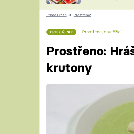
nepotřebujete troubu
ZDENĚK
ČESKO NA TALÍŘI
POHLREICH
Prima Fresh
■
Prostřeno!
KAROLÍNA,
JAROSLAV SAPÍK
DOMÁCÍ
Prostřeno, soutěžící
PROSTŘENO!
KUCHAŘKA
KAROLÍNA
KAMBERSKÁ
Prostřeno: Hrá
krutony