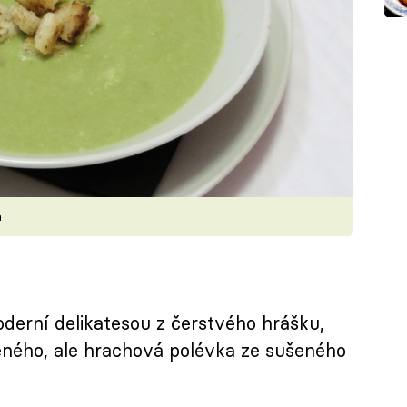
a
erní delikatesou z čerstvého hrášku,
eného, ale hrachová polévka ze sušeného