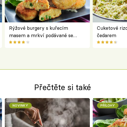
Rýžové burgery s kuřecím
Cuketové rizo
masem a mrkví podávané se
čedarem
salátem – lehká a chutná večeře
Přečtěte si také
NOVINKY
PŘÍLOHY