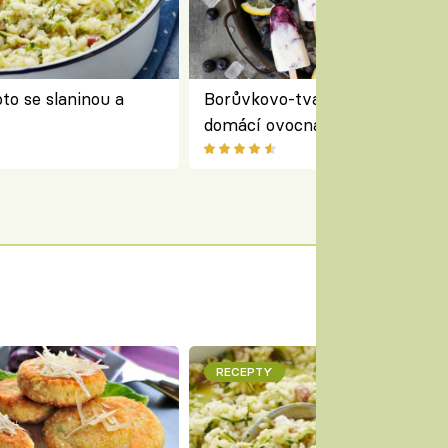
to se slaninou a
Borůvkovo-tvarohové nanuky 
domácí ovocná zmrzlina na dř
RECEPTY