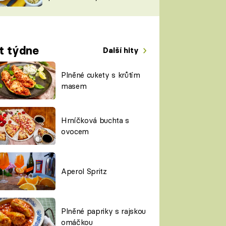
TORKY
ESH
t týdne
Další hity
Plněné cukety s krůtím
masem
Hrníčková buchta s
ovocem
Aperol Spritz
Plněné papriky s rajskou
omáčkou