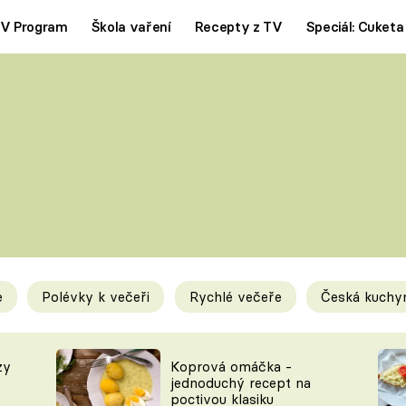
V Program
Škola vaření
Recepty z TV
Speciál: Cuketa
Polévky
Saláty
ČESKÁ KLASIKA
TĚSTOVIN
SILNÉ VÝVARY
SLADKÉ
KRÉMOVÉ
BEZMASÁ J
e
Polévky k večeři
Rychlé večeře
Česká kuchy
y
Tipy a triky
Novink
zy
Koprová omáčka -
jednoduchý recept na
poctivou klasiku
KAM ZA JÍDLEM
BLOG