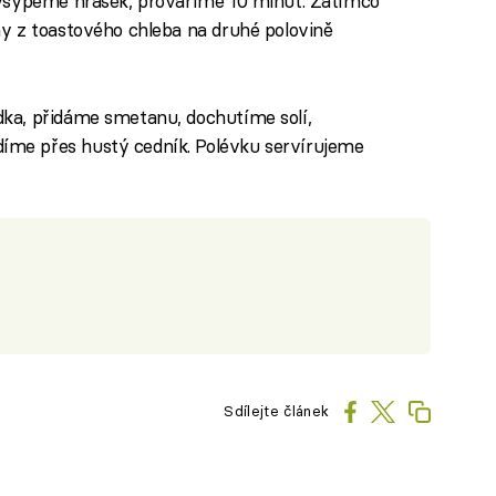
 vsypeme hrášek, provaříme 10 minut. Zatímco
y z toastového chleba na druhé polovině
ka, přidáme smetanu, dochutíme solí,
me přes hustý cedník. Polévku servírujeme
Sdílejte článek