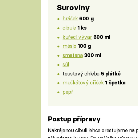
Suroviny
hrášek
600 g
cibule
1 ks
kuřecí vývar
600 ml
máslo
100 g
smetana
300 ml
sůl
toustový chleba
5 plátků
muškátový oříšek
1 špetka
pepř
Postup přípravy
Nakrájenou cibuli lehce orestujeme na 