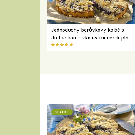
Jednoduchý borůvkový koláč s
drobenkou – vláčný moučník plný
ovoce
SLADKÉ