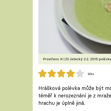
Prostřeno XI (3) ústecký 2.2. 2015 polévk
99x
Hrášková polévka může být mod
téměř k nerozeznání je z mraž
hrachu je úplně jiná.