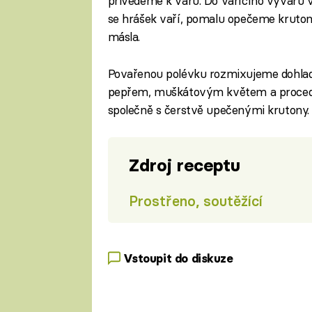
přivedeme k varu. Do vařícího vývaru
se hrášek vaří, pomalu opečeme kruton
másla.
Povařenou polévku rozmixujeme dohlad
pepřem, muškátovým květem a procedí
společně s čerstvě upečenými krutony.
Zdroj receptu
Prostřeno, soutěžící
Vstoupit do diskuze