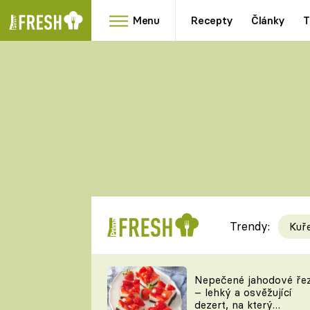
Menu
Recepty
Články
T
Oblíbené
Přílohy
recepty
HRANOLKY
HOUBY
KNEDLÍKY
DÝNĚ
KAŠE
RYCHLOVKY
Trendy:
Kuř
Populární
Videorecept
Nepečené jahodové ře
– lehký a osvěžující
kuchaři
dezert, na který
TEĎ VAŘÍ ŠÉF!