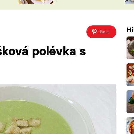
ŠÉFREDAK
VYCHYTÁVKY
SOUTĚŽ FR
NA NÁKUPECH
ČASOPIS
Hi
Pin it
šková polévka s