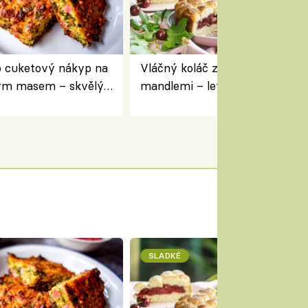
 cuketový nákyp na
Vláčný koláč z jogurtu s višněm
ým masem – skvělý
mandlemi – letní moučník ke 
pracovat přerostlé
i na oslavu
SLADKÉ