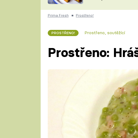
skvělý způsob, jak
ZDENĚK
zpracovat přerostlé
ČESKO NA TALÍŘI
cukety
POHLREICH
Prima Fresh
■
Prostřeno!
KAROLÍNA,
JAROSLAV SAPÍK
DOMÁCÍ
Prostřeno, soutěžící
PROSTŘENO!
KUCHAŘKA
KAROLÍNA
KAMBERSKÁ
Prostřeno: Hrá