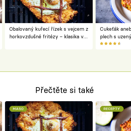
Obalovaný kuřecí řízek s vejcem z
Cukeťák aneb
horkovzdušné fritézy – klasika v
plech s uzen
novém pojetí podle Jamieho
způsob, jak z
Olivera
cukety
Přečtěte si také
MASO
RECEPTY