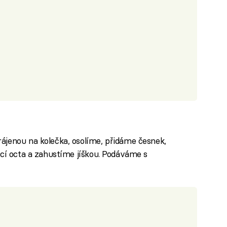
ájenou na kolečka, osolíme, přidáme česnek,
ící octa a zahustíme jíškou. Podáváme s