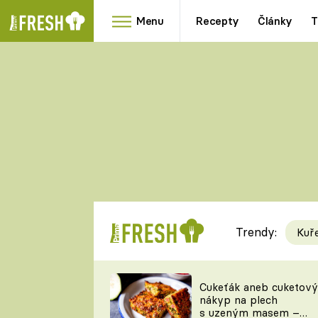
Menu
Recepty
Články
T
Oblíbené
Přílohy
recepty
HRANOLKY
HOUBY
KNEDLÍKY
DÝNĚ
KAŠE
RYCHLOVKY
Trendy:
Kuř
Populární
Videorecept
Cukeťák aneb cuketový
nákyp na plech
kuchaři
s uzeným masem –
TEĎ VAŘÍ ŠÉF!