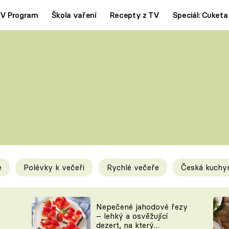
V Program
Škola vaření
Recepty z TV
Speciál: Cuketa
Polévky
Saláty
ČESKÁ KLASIKA
TĚSTOVIN
SILNÉ VÝVARY
SLADKÉ
KRÉMOVÉ
BEZMASÁ J
e
Polévky k večeři
Rychlé večeře
Česká kuchy
y
Tipy a triky
Novink
Nepečené jahodové řezy
– lehký a osvěžující
dezert, na který
KAM ZA JÍDLEM
BLOG