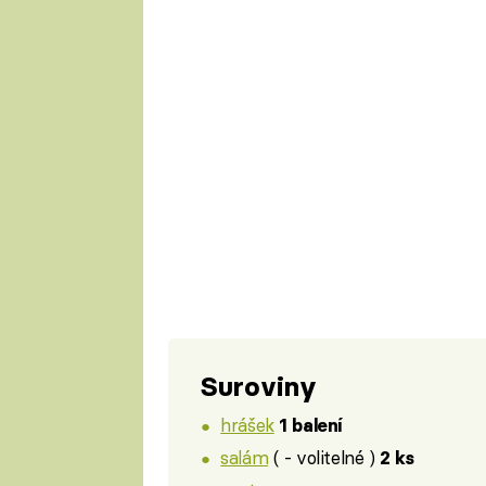
Suroviny
hrášek
1 balení
salám
( - volitelné )
2 ks