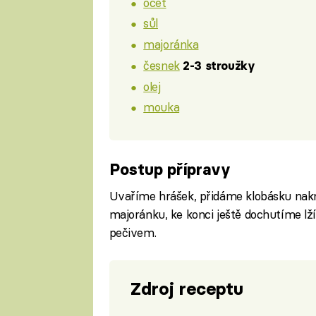
ocet
sůl
majoránka
česnek
2-3 stroužky
olej
mouka
Postup přípravy
Uvaříme hrášek, přidáme klobásku nakr
majoránku, ke konci ještě dochutíme lž
pečivem.
Zdroj receptu