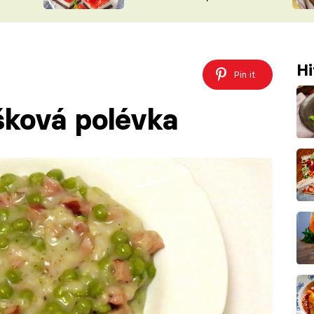
nepotřebujete troubu
ŠÉFREDAK
VYCHYTÁVKY
SOUTĚŽ FR
NA NÁKUPECH
ČASOPIS
Hi
Pin it
šková polévka