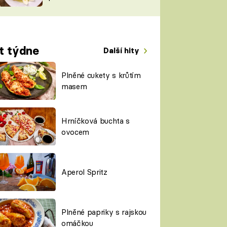
TORKY
ESH
t týdne
Další hity
Plněné cukety s krůtím
masem
Hrníčková buchta s
ovocem
Aperol Spritz
Plněné papriky s rajskou
omáčkou