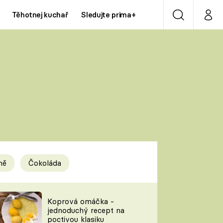
Těhotnej kuchař
Sledujte prima+
Vyhledávání
Můj p
Prima+
Y
CNN Prima NEWS
Prima ZOOM
ÍDLA
Prima LIVING
Prima Ženy
ně
Čokoláda
Prima LAJK
y
Koprová omáčka -
jednoduchý recept na
Sledujte nás
poctivou klasiku