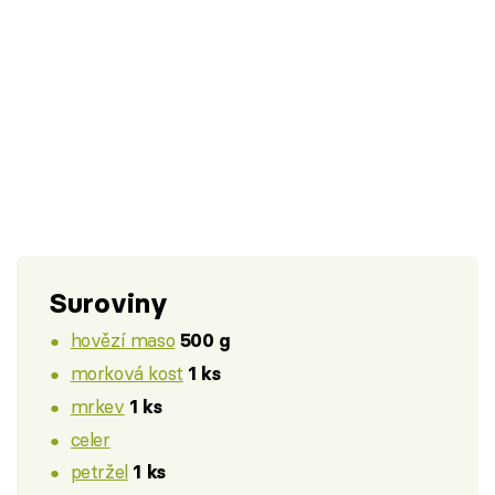
Suroviny
hovězí maso
500 g
morková kost
1 ks
mrkev
1 ks
celer
petržel
1 ks