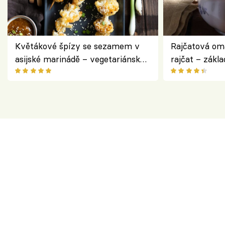
Květákové špízy se sezamem v
Rajčatová om
asijské marinádě – vegetariánská
rajčat – zákla
chuťovka z grilu