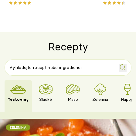
chuťovka z grilu
Recepty
Těstoviny
Sladké
Maso
Zelenina
Nápoje
ZELENINA