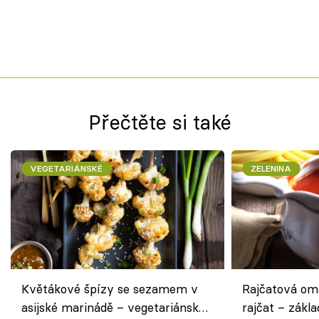
Přečtěte si také
VEGETARIÁNSKÉ
ZELENINA
Květákové špízy se sezamem v
Rajčatová om
asijské marinádě – vegetariánská
rajčat – zákla