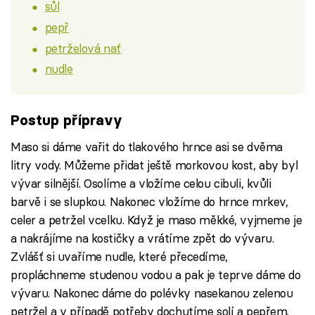
sůl
pepř
petrželová nať
nudle
Postup přípravy
Maso si dáme vařit do tlakového hrnce asi se dvěma
litry vody. Můžeme přidat ještě morkovou kost, aby byl
vývar silnější. Osolíme a vložíme celou cibuli, kvůli
barvě i se slupkou. Nakonec vložíme do hrnce mrkev,
celer a petržel vcelku. Když je maso měkké, vyjmeme je
a nakrájíme na kostičky a vrátíme zpět do vývaru.
Zvlášť si uvaříme nudle, které přecedíme,
propláchneme studenou vodou a pak je teprve dáme do
vývaru. Nakonec dáme do polévky nasekanou zelenou
petržel a v případě potřeby dochutíme solí a pepřem.