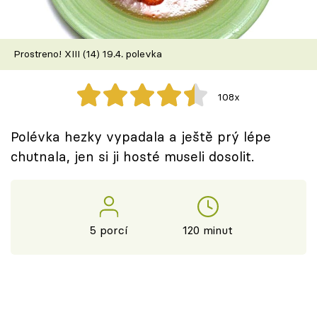
Škola vaření
Recepty z TV
Prostreno! XIII (14) 19.4. polevka
Speciál: Cuketa
108x
Těhotnej kuchař
Polévka hezky vypadala a ještě prý lépe
Sledujte prima+
chutnala, jen si ji hosté museli dosolit.
Přihlášení
5 porcí
120 minut
Sledujte nás