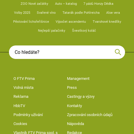
ZOO Nové začátky
Auto – katalog
7 pádů Honzy Dědka
Volby 2025
Svařené víno
Tatarák podle Pohlreicha
Aloe vera
Pěstování lichořeřišnice
Výpočet ascendentu
Tvarohové knedlíky
Nejlepší palačinky
Švestkový koláč
O FTV Prima
Management
Volná místa
Press
Reklama
Castingy a výzvy
HbbTV
Kontakty
Podmínky užívání
Zpracování osobních údajů
Cookies
Nápověda
Vlastník FTV Prima spol. s
Redakce