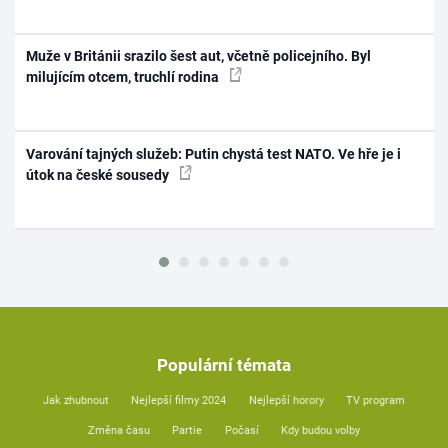
Muže v Británii srazilo šest aut, včetně policejního. Byl
milujícím otcem, truchlí rodina
Varování tajných služeb: Putin chystá test NATO. Ve hře je i
útok na české sousedy
Populární témata
Jak zhubnout
Nejlepší filmy 2024
Nejlepší horory
TV program
Změna času
Partie
Počasí
Kdy budou volby