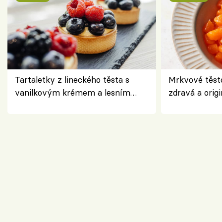
Tartaletky z lineckého těsta s
Mrkvové těst
vanilkovým krémem a lesním
zdravá a origi
ovocem podle Bread Society
klasiky