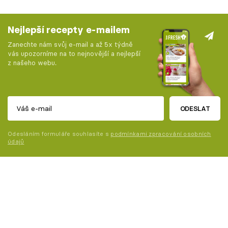
Nejlepší recepty e-mailem
Zanechte nám svůj e-mail a až 5x týdně
vás upozorníme na to nejnovější a nejlepší
z našeho webu.
ODESLAT
Odesláním formuláře souhlasíte s
podmínkami zpracování osobních
údajů