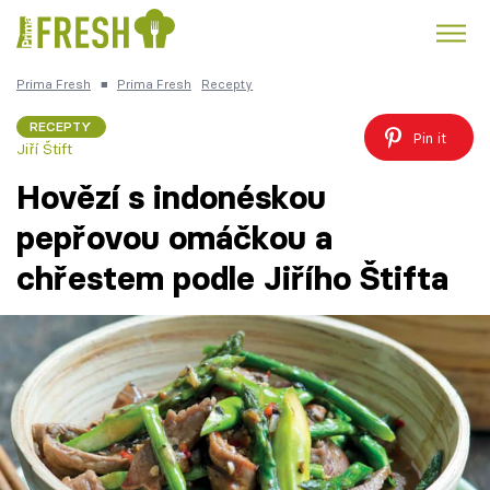
Prima Fresh
■
Prima Fresh
Recepty
Kuře
Polévky k večeři
Rychlé večeře
Trendy:
RECEPTY
Pin it
Jiří Štift
Česká kuchyně
Čokoláda
Hovězí s indonéskou
pepřovou omáčkou a
chřestem podle Jiřího Štifta
Témata
Recepty
Články
TV Program