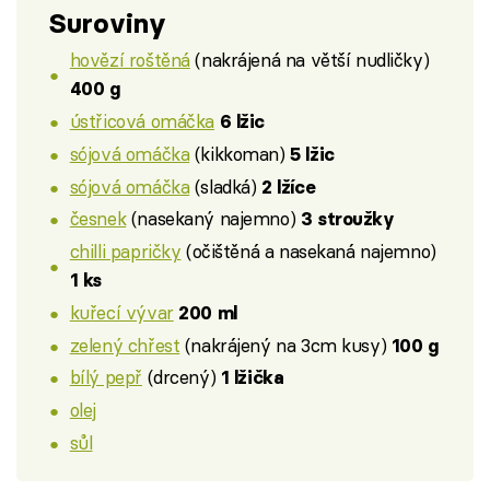
Suroviny
hovězí roštěná
(nakrájená na větší nudličky)
400 g
ústřicová omáčka
6 lžic
sójová omáčka
(kikkoman)
5 lžic
sójová omáčka
(sladká)
2 lžíce
česnek
(nasekaný najemno)
3 stroužky
chilli papričky
(očištěná a nasekaná najemno)
1 ks
kuřecí vývar
200 ml
zelený chřest
(nakrájený na 3cm kusy)
100 g
bílý pepř
(drcený)
1 lžička
olej
sůl