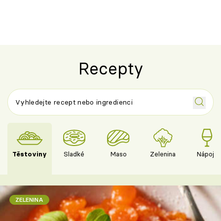
Recepty
Těstoviny
Sladké
Maso
Zelenina
Nápoje
ZELENINA