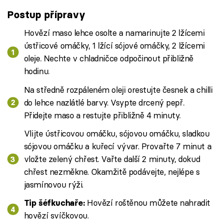
Postup přípravy
Hovězí maso lehce osolte a namarinujte 2 lžícemi
ústřicové omáčky, 1 lžící sójové omáčky, 2 lžícemi
oleje. Nechte v chladničce odpočinout přibližně
hodinu.
Na středně rozpáleném oleji orestujte česnek a chilli
do lehce nazlátlé barvy. Vsypte drcený pepř.
Přidejte maso a restujte přibližně 4 minuty.
Vlĳte ústřicovou omáčku, sójovou omáčku, sladkou
sójovou omáčku a kuřecí vývar. Provařte 7 minut a
vložte zelený chřest. Vařte další 2 minuty, dokud
chřest nezměkne. Okamžitě podávejte, nejlépe s
jasmínovou rýži.
Hovězí roštěnou můžete nahradit
Tip šéfkuchaře:
hovězí svíčkovou.