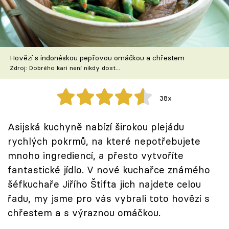
Škola vaření
Recepty z TV
Hovězí s indonéskou pepřovou omáčkou a chřestem
Speciál: Cuketa
Zdroj: Dobrého kari není nikdy dost...
Těhotnej kuchař
38x
Sledujte prima+
Asijská kuchyně nabízí širokou plejádu
rychlých pokrmů, na které nepotřebujete
Přihlášení
mnoho ingrediencí, a přesto vytvoříte
fantastické jídlo. V nové kuchařce známého
Sledujte nás
šéfkuchaře Jiřího Štifta jich najdete celou
řadu, my jsme pro vás vybrali toto hovězí s
chřestem a s výraznou omáčkou.