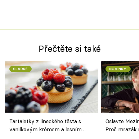
Přečtěte si také
SLADKÉ
NOVINKY
Tartaletky z lineckého těsta s
Oslavte Mezin
vanilkovým krémem a lesním
Proč mrazák n
ovocem podle Bread Society
horku vsadit 