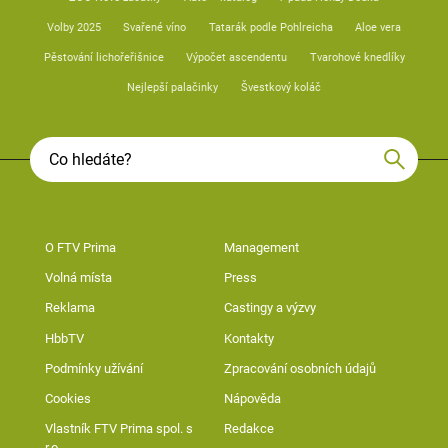
Volby 2025
Svařené víno
Tatarák podle Pohlreicha
Aloe vera
Pěstování lichořeřišnice
Výpočet ascendentu
Tvarohové knedlíky
Nejlepší palačinky
Švestkový koláč
O FTV Prima
Management
Volná místa
Press
Reklama
Castingy a výzvy
HbbTV
Kontakty
Podmínky užívání
Zpracování osobních údajů
Cookies
Nápověda
Vlastník FTV Prima spol. s
Redakce
r.o.