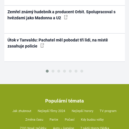
Zemřel známý hudebník a producent Orbit. Spolupracoval s
hvězdami jako Madonna a U2
Útok v Tanvaldu: Pachatel měl pobodat tři lidi, na místě
zasahuje policie
Populární témata
Jak zhubnout
Nejlepší filmy 2024
Nejlepší horory
TV program
Změna času
Partie
Počasí
Kdy budou volby
ZOO Nové začátky
Auto – katalog
7 pádů Honzy Dědka