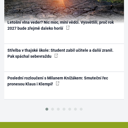
Letošní vlna veder? Nic moc, míní vědci. Vysvětlili, proč rok
2027 bude zřejmě daleko horší
Střelba v thajské škole: Student zabil učitele a další zranil.
Pak spáchal sebevraždu
Poslední rozloučení s Milanem Knížákem: Smuteční řec
pronesou Klaus i Klempíř