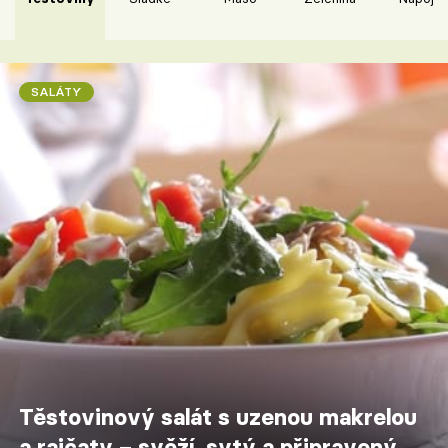
SALÁTY
Těstovinový salát s uzenou makrelou
a rajčaty – svěží, sytý a připravený