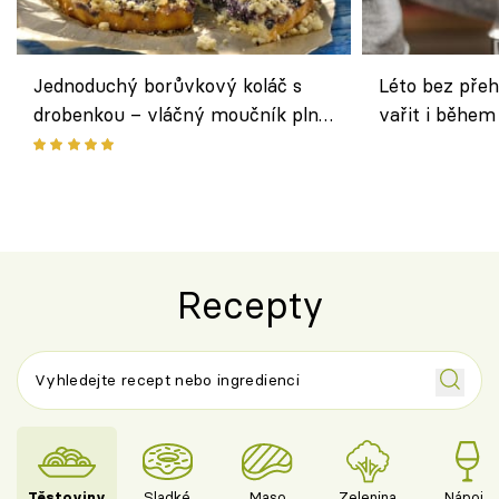
Jednoduchý borůvkový koláč s
Léto bez přeh
drobenkou – vláčný moučník plný
vařit i během
ovoce
Recepty
Těstoviny
Sladké
Maso
Zelenina
Nápoje