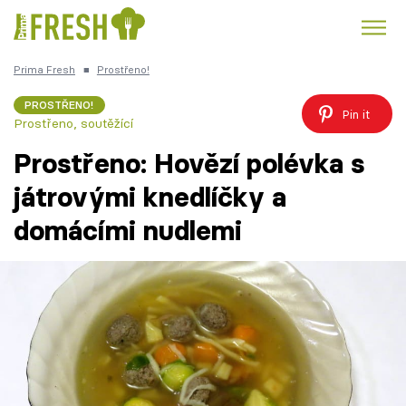
Prima Fresh
■
Prostřeno!
Kuře
Polévky k večeři
Rychlé večeře
Trendy:
PROSTŘENO!
Pin it
Prostřeno, soutěžící
Česká kuchyně
Čokoláda
Prostřeno: Hovězí polévka s
játrovými knedlíčky a
domácími nudlemi
Témata
Recepty
Články
TV Program