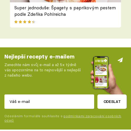
Super jednoduše: Špagety s paprikovým pestem
podle Zdeňka Pohlreicha
Nejlepší recepty e-mailem
Zanechte nám svůj e-mail a až 5x týdně
vás upozorníme na to nejnovější a nejlepší
z našeho webu.
ODESLAT
Odesláním formuláře souhlasíte s
podmínkami zpracování osobních
údajů