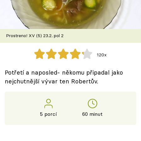
Škola vaření
Recepty z TV
Prostreno! XV (5) 23.2. pol 2
Speciál: Cuketa
Těhotnej kuchař
120x
Sledujte prima+
Potřetí a naposled- někomu připadal jako
nejchutnější vývar ten Robertův.
Přihlášení
Sledujte nás
5 porcí
60 minut