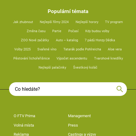
Populární témata
Jak zhubnout
Nejlepší filmy 2024
Nejlepší horory
TV program
Změna času
Partie
Počasí
Kdy budou volby
ZOO Nové začátky
Auto – katalog
7 pádů Honzy Dědka
Volby 2025
Svařené víno
Tatarák podle Pohlreicha
Aloe vera
Pěstování lichořeřišnice
Výpočet ascendentu
Tvarohové knedlíky
Nejlepší palačinky
Švestkový koláč
O FTV Prima
Management
Volná místa
Press
Reklama
Castingy a výzvy