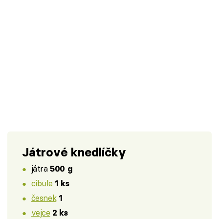
Játrové knedlíčky
játra
500 g
cibule
1 ks
česnek
1
vejce
2 ks