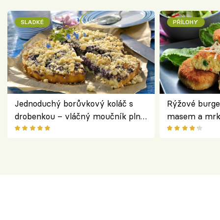
SLADKÉ
PŘÍLOHY
Jednoduchý borůvkový koláč s
Rýžové burge
drobenkou – vláčný moučník plný
masem a mrk
ovoce
salátem – leh