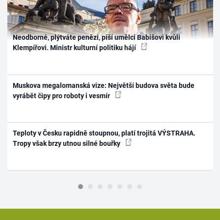
Neodborné, plýtváte penězi, píší umělci Babišovi kvůli
Klempířovi. Ministr kulturní politiku hájí
Muskova megalomanská vize: Největší budova světa bude
vyrábět čipy pro roboty i vesmír
Teploty v Česku rapidně stoupnou, platí trojitá VÝSTRAHA.
Tropy však brzy utnou silné bouřky