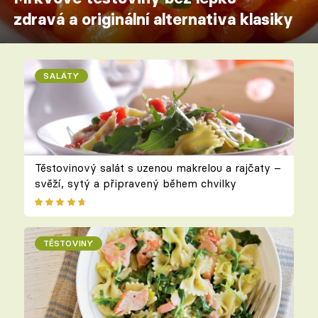
zdravá a originální alternativa klasiky
SALÁTY
Těstovinový salát s uzenou makrelou a rajčaty –
svěží, sytý a připravený během chvilky
TĚSTOVINY