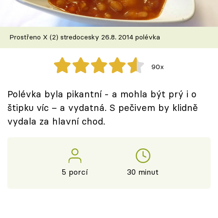
Škola vaření
Recepty z TV
Prostřeno X (2) stredocesky 26.8. 2014 polévka
Speciál: Cuketa
90x
Těhotnej kuchař
Polévka byla pikantní - a mohla být prý i o
Sledujte prima+
štipku víc – a vydatná. S pečivem by klidně
vydala za hlavní chod.
Přihlášení
Sledujte nás
5 porcí
30 minut