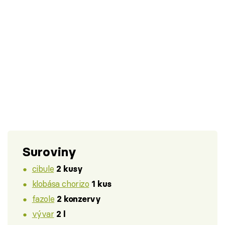
Suroviny
cibule
2 kusy
klobása chorizo
1 kus
fazole
2 konzervy
vývar
2 l