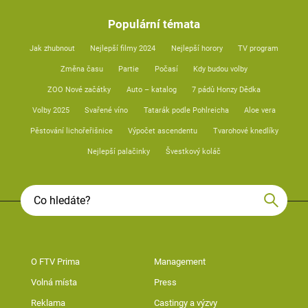
Populární témata
Jak zhubnout
Nejlepší filmy 2024
Nejlepší horory
TV program
Změna času
Partie
Počasí
Kdy budou volby
ZOO Nové začátky
Auto – katalog
7 pádů Honzy Dědka
Volby 2025
Svařené víno
Tatarák podle Pohlreicha
Aloe vera
Pěstování lichořeřišnice
Výpočet ascendentu
Tvarohové knedlíky
Nejlepší palačinky
Švestkový koláč
O FTV Prima
Management
Volná místa
Press
Reklama
Castingy a výzvy