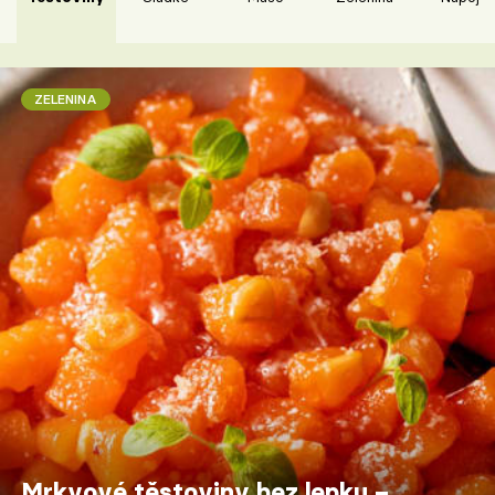
ZELENINA
Mrkvové těstoviny bez lepku –