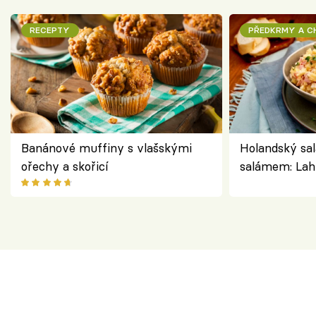
RECEPTY
PŘEDKRMY A 
Banánové muffiny s vlašskými
Holandský sal
ořechy a skořicí
salámem: Lah
klasika, která
jako dřív