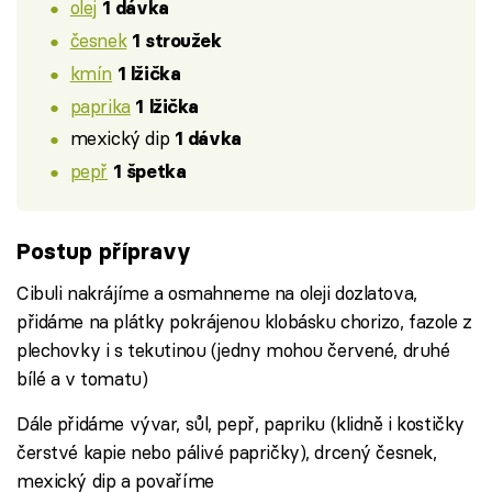
olej
1 dávka
česnek
1 stroužek
kmín
1 lžička
paprika
1 lžička
mexický dip
1 dávka
pepř
1 špetka
Postup přípravy
Cibuli nakrájíme a osmahneme na oleji dozlatova,
přidáme na plátky pokrájenou klobásku chorizo, fazole z
plechovky i s tekutinou (jedny mohou červené, druhé
bílé a v tomatu)
Dále přidáme vývar, sůl, pepř, papriku (klidně i kostičky
čerstvé kapie nebo pálivé papričky), drcený česnek,
mexický dip a povaříme