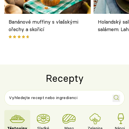
Banánové muffiny s vlašskými
Holandský sal
ořechy a skořicí
salámem: Lah
klasika, která
jako dřív
Recepty
Těstoviny
Sladké
Maso
Zelenina
Nápoje