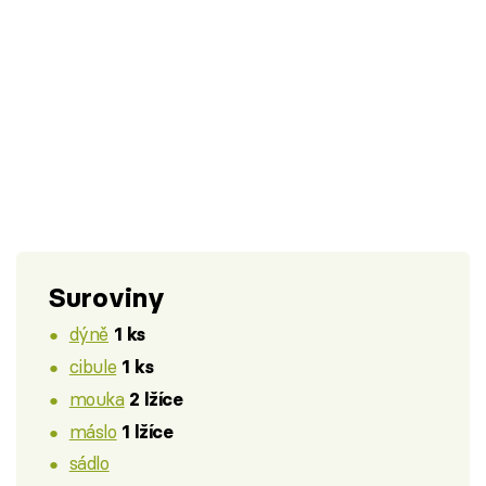
Suroviny
dýně
1 ks
cibule
1 ks
mouka
2 lžíce
máslo
1 lžíce
sádlo