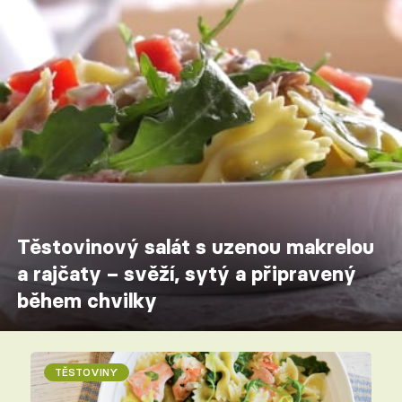
Těstovinový salát s uzenou makrelou
a rajčaty – svěží, sytý a připravený
během chvilky
TĚSTOVINY