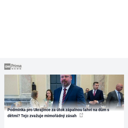
Podmínka pro Ukrajince za útok zápalnou lahví na dům s
dětmi? Tejc zvažuje mimořádný zásah