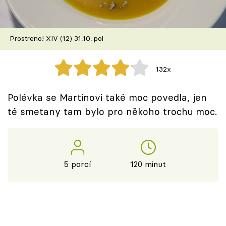
Škola vaření
Recepty z TV
Prostreno! XIV (12) 31.10. pol
Speciál: Cuketa
132x
Těhotnej kuchař
Polévka se Martinovi také moc povedla, jen
Sledujte prima+
té smetany tam bylo pro někoho trochu moc.
Přihlášení
5 porcí
120 minut
Sledujte nás