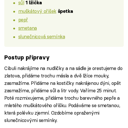
sůl
1 lžička
muškátový oříšek
špetka
pepř
smetana
slunečnicová semínka
Postup přípravy
Cibuli nakrájíme na nudličky a na sádle je orestujeme do
zlatova, přidáme trochu másla a dvě lžíce mouky,
zasmažíme. Přidáme na kostičky nakrájenou dýni, opět
zasmažíme, přidáme sůl a litr vody. Vaříme 25 minut.
Poté rozmixujeme, přidáme trochu barevného pepře a
mletého muškátového oříšku. Podáváme se smetanou,
která polévku zjemní. Ozdobíme opraženými
slunečnicovými semínky.