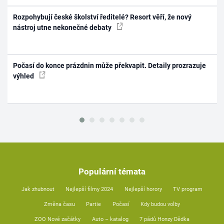
Rozpohybují české školství ředitelé? Resort věří, že nový
nástroj utne nekonečné debaty
Počasí do konce prázdnin může překvapit. Detaily prozrazuje
výhled
Populární témata
Jak zhubnout
Nejlepší filmy 2024
Nejlepší horory
TV program
Změna času
Partie
Počasí
Kdy budou volby
ZOO Nové začátky
Auto – katalog
7 pádů Honzy Dědka