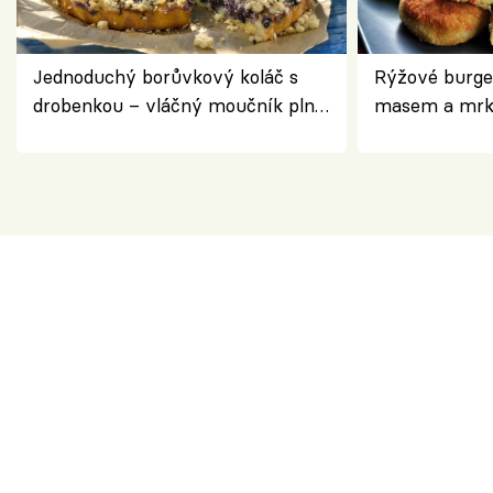
Jednoduchý borůvkový koláč s
Rýžové burge
drobenkou – vláčný moučník plný
masem a mrk
ovoce
salátem – leh