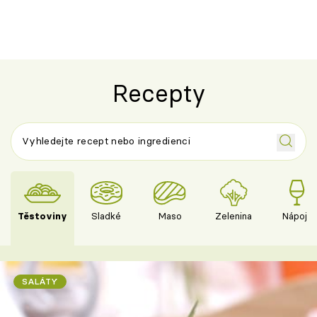
Recepty
Těstoviny
Sladké
Maso
Zelenina
Nápoje
SALÁTY