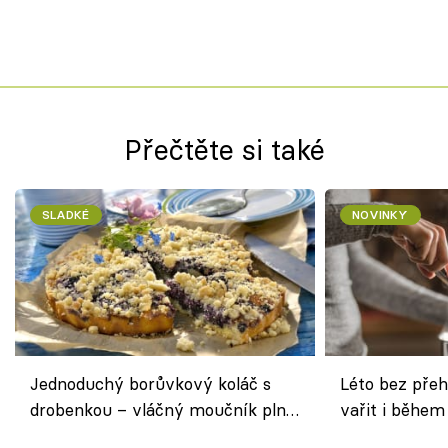
Přečtěte si také
SLADKÉ
NOVINKY
Jednoduchý borůvkový koláč s
Léto bez přeh
drobenkou – vláčný moučník plný
vařit i během
ovoce