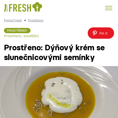
Prima Fresh
■
Prostřeno!
Kuře
Polévky k večeři
Rychlé večeře
Trendy:
PROSTŘENO!
Pin it
Prostřeno, soutěžící
Česká kuchyně
Čokoláda
Prostřeno: Dýňový krém se
slunečnicovými semínky
Témata
Recepty
Články
TV Program