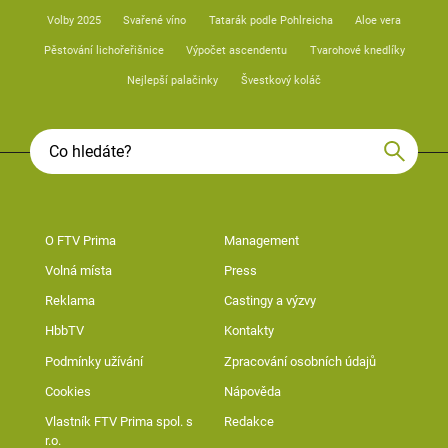
Volby 2025
Svařené víno
Tatarák podle Pohlreicha
Aloe vera
Pěstování lichořeřišnice
Výpočet ascendentu
Tvarohové knedlíky
Nejlepší palačinky
Švestkový koláč
O FTV Prima
Management
Volná místa
Press
Reklama
Castingy a výzvy
HbbTV
Kontakty
Podmínky užívání
Zpracování osobních údajů
Cookies
Nápověda
Vlastník FTV Prima spol. s
Redakce
r.o.