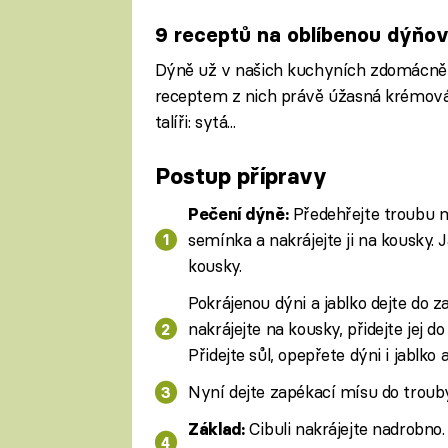
9 receptů na oblíbenou dýňo
Dýně už v našich kuchyních zdomácněl
receptem z nich právě úžasná krémová
talíři: sytá...
Postup přípravy
Předehřejte troubu na
Pečení dýně:
semínka a nakrájejte ji na kousky. J
kousky.
Pokrájenou dýni a jablko dejte do 
nakrájejte na kousky, přidejte jej d
Přidejte sůl, opepřete dýni i jablko
Nyní dejte zapékací mísu do troub
Cibuli nakrájejte nadrobno.
Základ: