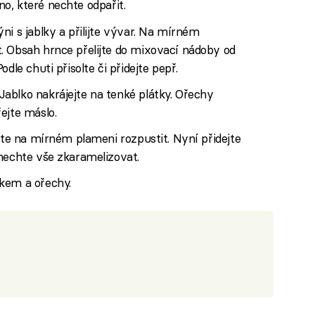
víno, které nechte odpařit.
ni s jablky a přilijte vývar. Na mírném
. Obsah hrnce přelijte do mixovací nádoby od
dle chuti přisolte či přidejte pepř.
Jablko nakrájejte na tenké plátky. Ořechy
ejte máslo.
ejte na mírném plameni rozpustit. Nyní přidejte
nechte vše zkaramelizovat.
kem a ořechy.