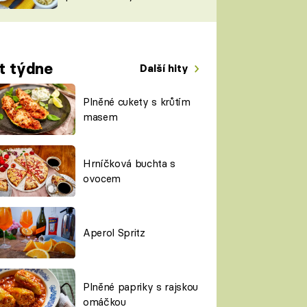
TORKY
ESH
t týdne
Další hity
Plněné cukety s krůtím
masem
Hrníčková buchta s
ovocem
Aperol Spritz
Plněné papriky s rajskou
omáčkou