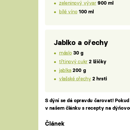
zeleninový vývar
900 ml
bílé víno
100 ml
Jablko a ořechy
máslo
30 g
třtinový cukr
2 lžičky
jablka
200 g
vlašské ořechy
2 hrsti
S dýní se dá opravdu čarovat! Pokud 
v našem článku s recepty na dýňovo
Článek