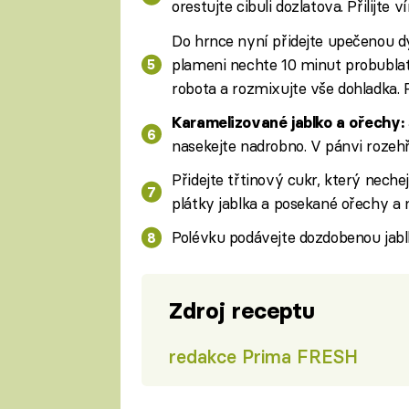
orestujte cibuli dozlatova. Přilijte 
Do hrnce nyní přidejte upečenou dý
plameni nechte 10 minut probublat
robota a rozmixujte vše dohladka. Po
Karamelizované jablko a ořechy:
nasekejte nadrobno. V pánvi rozehř
Přidejte třtinový cukr, který nech
plátky jablka a posekané ořechy a 
Polévku podávejte dozdobenou jabl
Zdroj receptu
redakce Prima FRESH