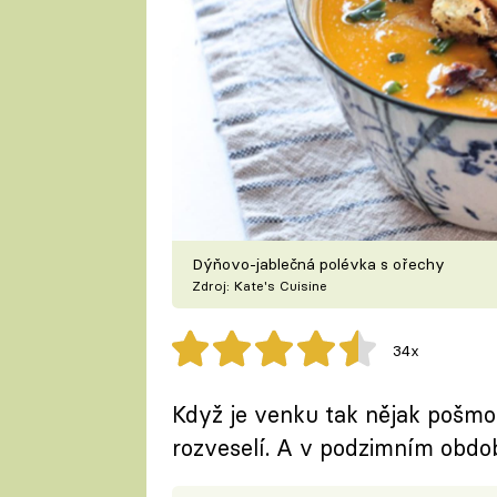
Dýňovo-jablečná polévka s ořechy
Zdroj: Kate's Cuisine
34x
Když je venku tak nějak pošmo
rozveselí. A v podzimním obdob