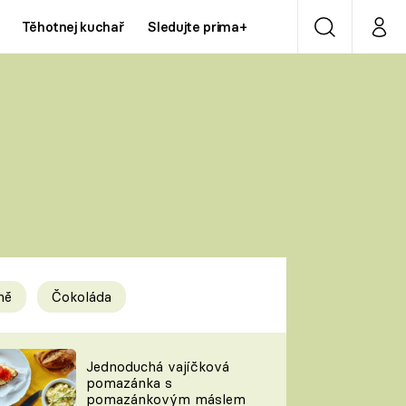
Těhotnej kuchař
Sledujte prima+
Vyhledávání
Můj p
Prima+
Y
CNN Prima NEWS
Prima ZOOM
ÍDLA
Prima LIVING
Prima Ženy
ně
Čokoláda
Prima LAJK
y
Jednoduchá vajíčková
pomazánka s
Sledujte nás
pomazánkovým máslem