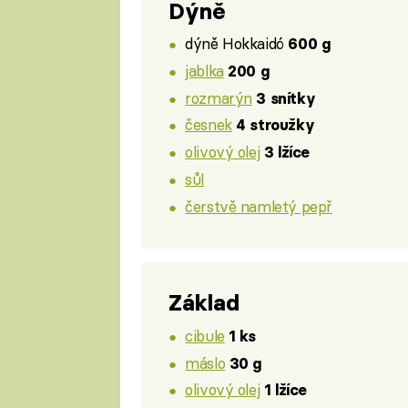
Dýně
dýně Hokkaidó
600 g
jablka
200 g
rozmarýn
3 snítky
česnek
4 stroužky
olivový olej
3 lžíce
sůl
čerstvě namletý pepř
Základ
cibule
1 ks
máslo
30 g
olivový olej
1 lžíce