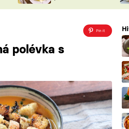
ŠÉFREDAK
VYCHYTÁVKY
SOUTĚŽ FR
NA NÁKUPECH
ČASOPIS
Hi
Pin it
á polévka s