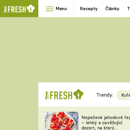
Menu
Recepty
Články
T
Oblíbené
Přílohy
recepty
HRANOLKY
HOUBY
KNEDLÍKY
DÝNĚ
KAŠE
RYCHLOVKY
Trendy:
Kuř
Populární
Videorecept
Nepečené jahodové ře
– lehký a osvěžující
kuchaři
dezert, na který
TEĎ VAŘÍ ŠÉF!