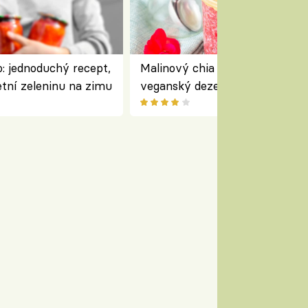
: jednoduchý recept,
Malinový chia pudink s kokose
etní zeleninu na zimu
veganský dezert plný ovoce a
ořechů