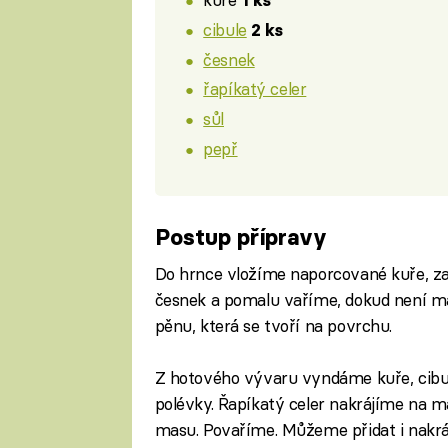
1 ks
cibule
2 ks
česnek
řapíkatý celer
sůl
pepř
Postup přípravy
Do hrnce vložíme naporcované kuře, zal
česnek a pomalu vaříme, dokud není 
pěnu, která se tvoří na povrchu.
Z hotového vývaru vyndáme kuře, cibul
polévky. Řapíkatý celer nakrájíme na 
masu. Povaříme. Můžeme přidat i nakrá