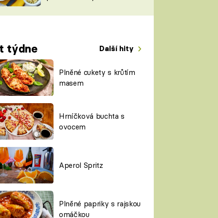
TORKY
ESH
t týdne
Další hity
Plněné cukety s krůtím
masem
Hrníčková buchta s
ovocem
Aperol Spritz
Plněné papriky s rajskou
omáčkou