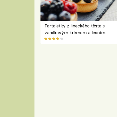
Tartaletky z lineckého těsta s
vanilkovým krémem a lesním
ovocem podle Bread Society