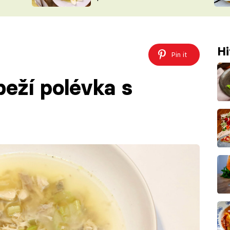
ŠÉFREDAK
VYCHYTÁVKY
SOUTĚŽ FR
NA NÁKUPECH
ČASOPIS
Hi
Pin it
beží polévka s