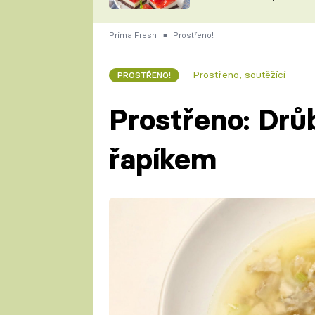
nepotřebujete troubu
ZDENĚK
ČESKO NA TALÍŘI
POHLREICH
Prima Fresh
■
Prostřeno!
KAROLÍNA,
JAROSLAV SAPÍK
DOMÁCÍ
Prostřeno, soutěžící
PROSTŘENO!
KUCHAŘKA
KAROLÍNA
KAMBERSKÁ
Prostřeno: Drů
řapíkem