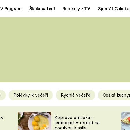
V Program
Škola vaření
Recepty z TV
Speciál: Cuketa
Polévky
Saláty
ČESKÁ KLASIKA
TĚSTOVIN
SILNÉ VÝVARY
SLADKÉ
KRÉMOVÉ
BEZMASÁ J
e
Polévky k večeři
Rychlé večeře
Česká kuchy
y
Tipy a triky
Novink
zy
Koprová omáčka -
jednoduchý recept na
poctivou klasiku
KAM ZA JÍDLEM
BLOG