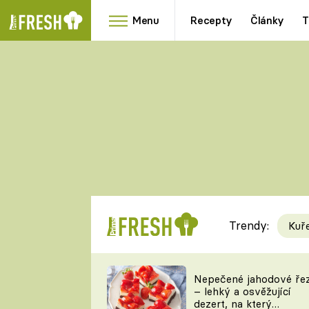
Menu
Recepty
Články
T
Oblíbené
Přílohy
recepty
HRANOLKY
HOUBY
KNEDLÍKY
DÝNĚ
KAŠE
RYCHLOVKY
Trendy:
Kuř
Populární
Videorecept
Nepečené jahodové ře
– lehký a osvěžující
kuchaři
dezert, na který
TEĎ VAŘÍ ŠÉF!