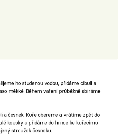
ijeme ho studenou vodou, přidáme cibuli a
maso měkké. Během vaření průběžně sbíráme
i a česnek. Kuře obereme a vrátíme zpět do
malé kousky a přidáme do hrnce ke kuřecímu
jený stroužek česneku.