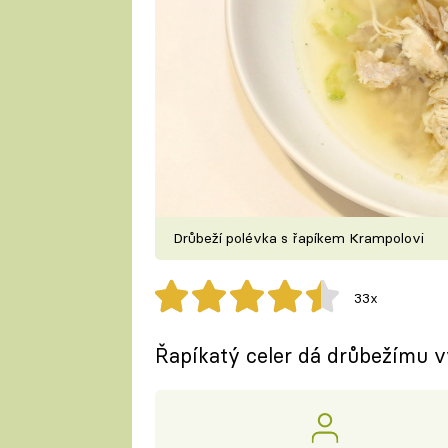
Drůbeží polévka s řapíkem Krampolovi
33x
Řapíkatý celer dá drůbežímu v