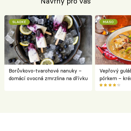
Návrhy pro vás
SLADKÉ
MASO
Borůvkovo-tvarohové nanuky –
Vepřový gulá
domácí ovocná zmrzlina na dřívku
pórkem – kr
pokrm z jedn