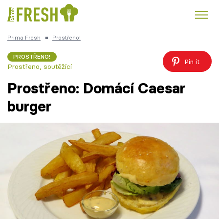
Prima Fresh
■
Prostřeno!
Kuře
Polévky k večeři
Rychlé večeře
Trendy:
PROSTŘENO!
Pin it
Prostřeno, soutěžící
Česká kuchyně
Čokoláda
Prostřeno: Domácí Caesar
burger
Témata
Recepty
Články
TV Program