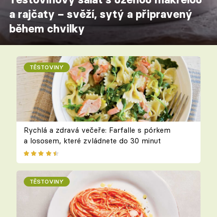
a rajčaty – svěží, sytý a připravený
během chvilky
TĚSTOVINY
Rychlá a zdravá večeře: Farfalle s pórkem
a lososem, které zvládnete do 30 minut
TĚSTOVINY