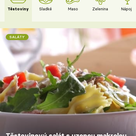
Těstoviny
Sladké
Maso
Zelenina
Nápoje
SALÁTY
Těstovinový salát s uzenou makrelou