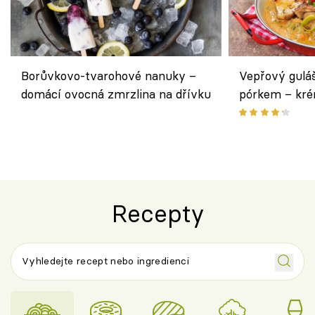
Borůvkovo-tvarohové nanuky –
Vepřový gulá
domácí ovocná zmrzlina na dřívku
pórkem – kr
pokrm z jedn
Recepty