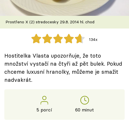
Škola vaření
Recepty z TV
Prostřeno X (2) stredocesky 29.8. 2014 hl. chod
Speciál: Cuketa
134x
Těhotnej kuchař
Hostitelka Vlasta upozorňuje, že toto
Sledujte prima+
množství vystačí na čtyři až pět bulek. Pokud
chceme luxusní hranolky, můžeme je smažit
nadvakrát.
Přihlášení
Sledujte nás
5 porcí
60 minut