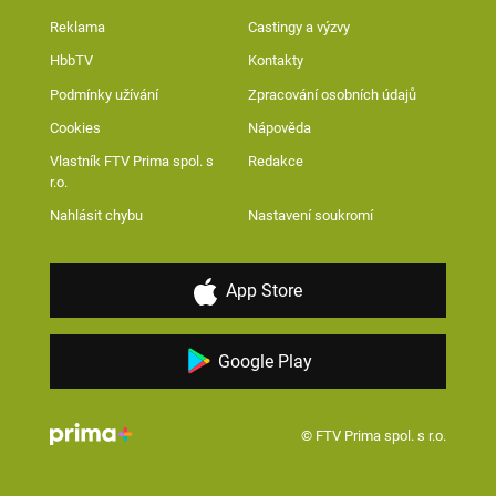
Reklama
Castingy a výzvy
HbbTV
Kontakty
Podmínky užívání
Zpracování osobních údajů
Cookies
Nápověda
Vlastník FTV Prima spol. s
Redakce
r.o.
Nahlásit chybu
Nastavení soukromí
App Store
Google Play
© FTV Prima spol. s r.o.