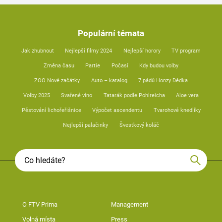
Populární témata
Jak zhubnout
Nejlepší filmy 2024
Nejlepší horory
TV program
Změna času
Partie
Počasí
Kdy budou volby
ZOO Nové začátky
Auto – katalog
7 pádů Honzy Dědka
Volby 2025
Svařené víno
Tatarák podle Pohlreicha
Aloe vera
Pěstování lichořeřišnice
Výpočet ascendentu
Tvarohové knedlíky
Nejlepší palačinky
Švestkový koláč
O FTV Prima
Management
Volná místa
Press