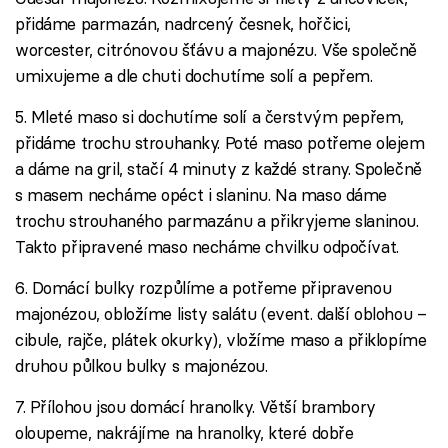
přidáme parmazán, nadrcený česnek, hořčici,
worcester, citrónovou šťávu a majonézu. Vše společně
umixujeme a dle chuti dochutíme solí a pepřem.
5. Mleté maso si dochutíme solí a čerstvým pepřem,
přidáme trochu strouhanky. Poté maso potřeme olejem
a dáme na gril, stačí 4 minuty z každé strany. Společně
s masem necháme opéct i slaninu. Na maso dáme
trochu strouhaného parmazánu a přikryjeme slaninou.
Takto připravené maso necháme chvilku odpočívat.
6. Domácí bulky rozpůlíme a potřeme připravenou
majonézou, obložíme listy salátu (event. další oblohou –
cibule, rajče, plátek okurky), vložíme maso a přiklopíme
druhou půlkou bulky s majonézou.
7. Přílohou jsou domácí hranolky. Větší brambory
oloupeme, nakrájíme na hranolky, které dobře