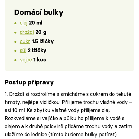
Domácí bulky
olej
20 ml
droždí
20 g
cukr
1.5 lžičky
sůl
2 lžičky
vejce
1 kus
Postup přípravy
1. Droždí si rozdrolíme a smícháme s cukrem do tekuté
hmoty, nejlépe vidličkou. Přilijeme trochu vlažné vody –
asi 10 ml. Ke zbytku vlažné vody přilijeme olej.
Rozkvedláme si vajíčko a půlku ho přilijeme k vodě s
olejem a k druhé polovině přidáme trochu vody a zatím
uložíme do lednice (tímto budeme bulky potírat).