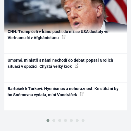
CNN: Trump čelí v Íránu pasti, do níž se USA dostaly ve
Vietnamu či v Afghánistánu
Úmorné, ministři s námi nechodí do debat, popsal Grolich
situaci v opozici. Chystá velký krok
Bartošek k Turkovi: Hyenismus a nehoráznost. Ke stíhání by
ho Sněmovna vydala, míní Vondráček