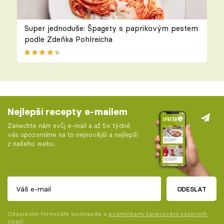
Super jednoduše: Špagety s paprikovým pestem
podle Zdeňka Pohlreicha
Nejlepší recepty e-mailem
Zanechte nám svůj e-mail a až 5x týdně
vás upozorníme na to nejnovější a nejlepší
z našeho webu.
ODESLAT
Odesláním formuláře souhlasíte s
podmínkami zpracování osobních
údajů