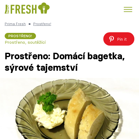
Prima Fresh
■
Prostřeno!
Kuře
Polévky k večeři
Rychlé večeře
Trendy:
PROSTŘENO!
Pin it
Prostřeno, soutěžící
Česká kuchyně
Čokoláda
Prostřeno: Domácí bagetka,
sýrové tajemství
Témata
Recepty
Články
TV Program