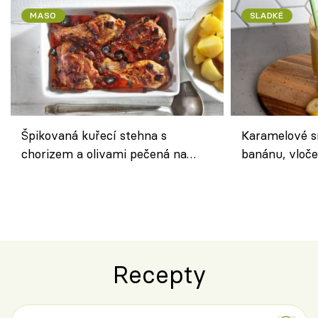
MASO
SLADKÉ
Špikovaná kuřecí stehna s
Karamelové s
chorizem a olivami pečená na
banánu, vloče
letní zelenině – šťavnaté maso s
snídaně do sk
výraznou chutí inspirovanou
Španělskem
Recepty