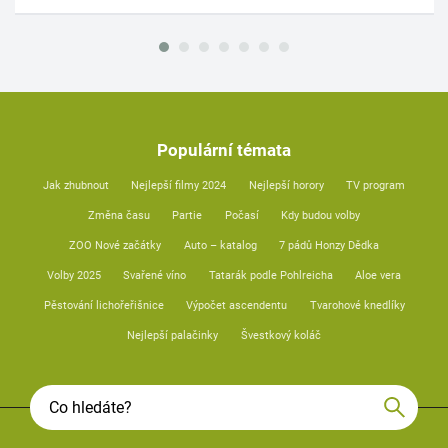
Populární témata
Jak zhubnout
Nejlepší filmy 2024
Nejlepší horory
TV program
Změna času
Partie
Počasí
Kdy budou volby
ZOO Nové začátky
Auto – katalog
7 pádů Honzy Dědka
Volby 2025
Svařené víno
Tatarák podle Pohlreicha
Aloe vera
Pěstování lichořeřišnice
Výpočet ascendentu
Tvarohové knedlíky
Nejlepší palačinky
Švestkový koláč