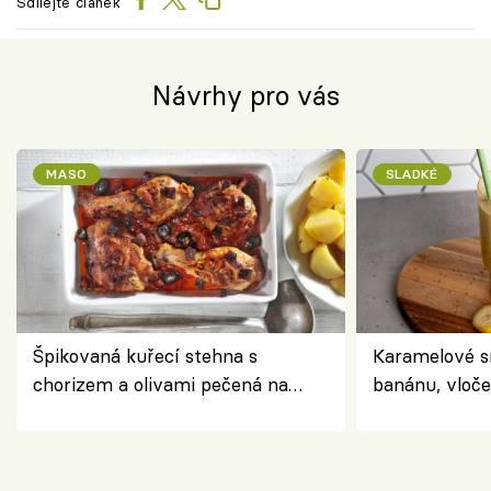
Sdílejte článek
Návrhy pro vás
MASO
SLADKÉ
Špikovaná kuřecí stehna s
Karamelové s
chorizem a olivami pečená na
banánu, vloče
letní zelenině – šťavnaté maso s
snídaně do sk
výraznou chutí inspirovanou
Španělskem