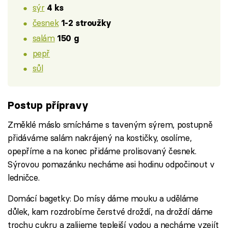
sýr
4 ks
česnek
1-2 stroužky
salám
150 g
pepř
sůl
Postup přípravy
Změklé máslo smícháme s taveným sýrem, postupně
přidáváme salám nakrájený na kostičky, osolíme,
opepříme a na konec přidáme prolisovaný česnek.
Sýrovou pomazánku necháme asi hodinu odpočinout v
ledničce.
Domácí bagetky: Do mísy dáme mouku a uděláme
důlek, kam rozdrobíme čerstvé droždí, na droždí dáme
trochu cukru a zalijeme teplejší vodou a necháme vzejít