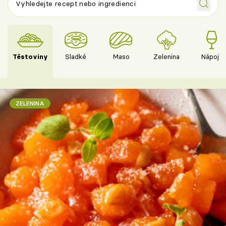
Těstoviny
Sladké
Maso
Zelenina
Nápoje
ZELENINA