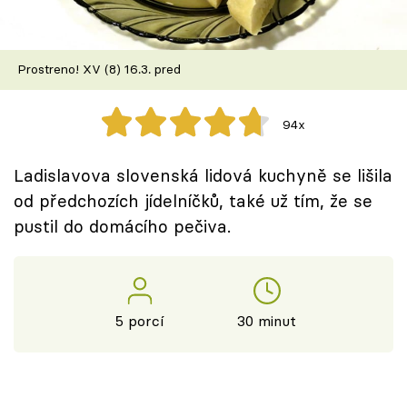
Škola vaření
Recepty z TV
Prostreno! XV (8) 16.3. pred
Speciál: Cuketa
94x
Těhotnej kuchař
Ladislavova slovenská lidová kuchyně se lišila
Sledujte prima+
od předchozích jídelníčků, také už tím, že se
pustil do domácího pečiva.
Přihlášení
Sledujte nás
5 porcí
30 minut