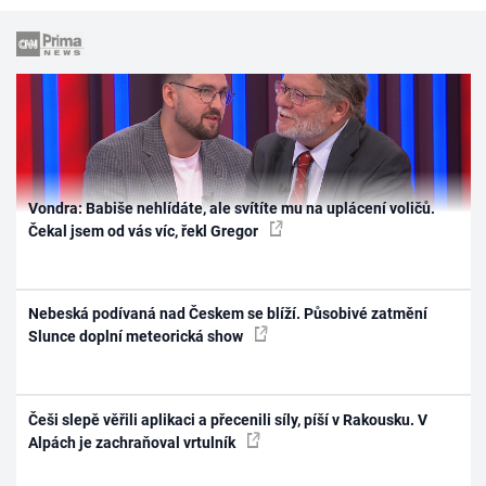
Vondra: Babiše nehlídáte, ale svítíte mu na uplácení voličů.
Čekal jsem od vás víc, řekl Gregor
Nebeská podívaná nad Českem se blíží. Působivé zatmění
Slunce doplní meteorická show
Češi slepě věřili aplikaci a přecenili síly, píší v Rakousku. V
Alpách je zachraňoval vrtulník