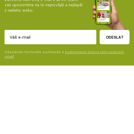
vás upozorníme na to nejnovější a nejlepší
z našeho webu.
ODESLAT
Odesláním formuláře souhlasíte s
podmínkami zpracování osobních
údajů