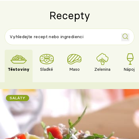
Recepty
Těstoviny
Sladké
Maso
Zelenina
Nápoje
SALÁTY