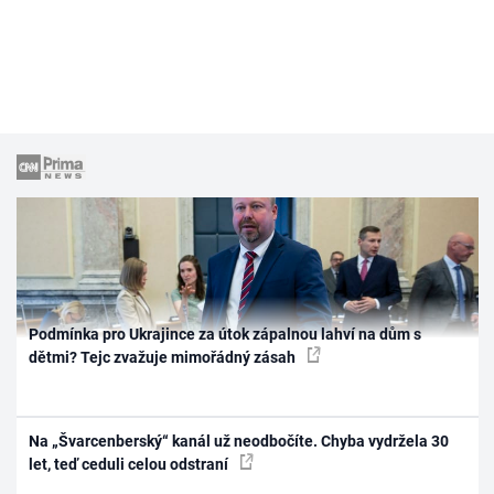
Podmínka pro Ukrajince za útok zápalnou lahví na dům s
dětmi? Tejc zvažuje mimořádný zásah
Na „Švarcenberský“ kanál už neodbočíte. Chyba vydržela 30
let, teď ceduli celou odstraní