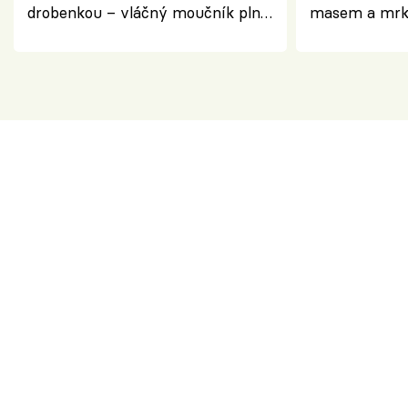
drobenkou – vláčný moučník plný
masem a mrk
ovoce
salátem – leh