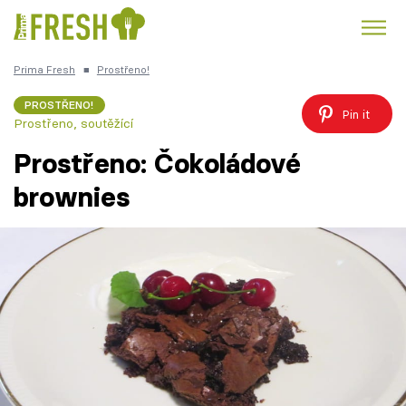
Prima Fresh
■
Prostřeno!
Kuře
Polévky k večeři
Rychlé večeře
Trendy:
PROSTŘENO!
Pin it
Prostřeno, soutěžící
Česká kuchyně
Čokoláda
Prostřeno: Čokoládové
brownies
Témata
Recepty
Články
TV Program