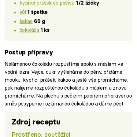
kypřicí prášek do pečiva
1/2 lžičky
sůl
1 špetka
kakao
60 g
čokoláda
1 ks
Postup přípravy
Nalámanou čokoládu rozpustíme spolu s máslem ve
vodní lázni. Vejce, cukr vyšleháme do pěny, přidáme
mouku, kypřicí prášek, kakao a ještě vše promícháme,
pak nalijeme rozpuštěnou čokoládu s máslem a znova
promícháme. Na plechu s pečicím papírem připravenou
směs posypeme rozlámanou čokoládou a dáme péct.
Zdroj receptu
Prostřeno, soutěžící