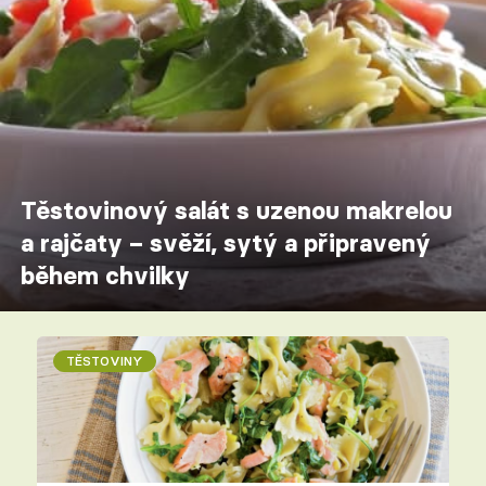
Těstovinový salát s uzenou makrelou
a rajčaty – svěží, sytý a připravený
během chvilky
TĚSTOVINY