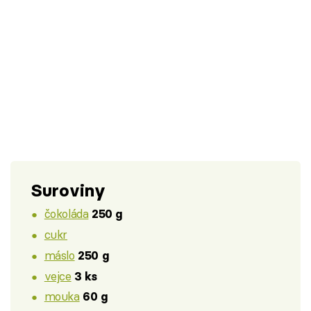
Suroviny
čokoláda
250 g
cukr
máslo
250 g
vejce
3 ks
mouka
60 g