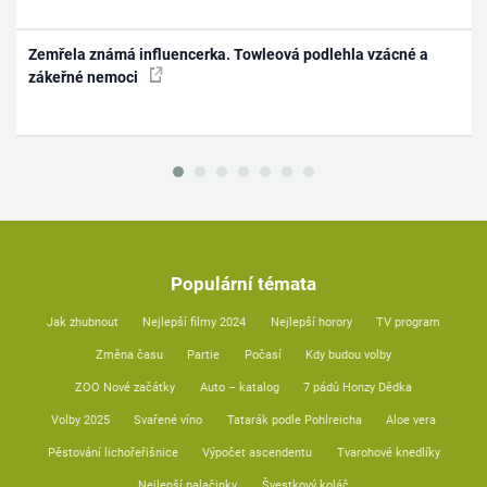
Zemřela známá influencerka. Towleová podlehla vzácné a
zákeřné nemoci
Populární témata
Jak zhubnout
Nejlepší filmy 2024
Nejlepší horory
TV program
Změna času
Partie
Počasí
Kdy budou volby
ZOO Nové začátky
Auto – katalog
7 pádů Honzy Dědka
Volby 2025
Svařené víno
Tatarák podle Pohlreicha
Aloe vera
Pěstování lichořeřišnice
Výpočet ascendentu
Tvarohové knedlíky
Nejlepší palačinky
Švestkový koláč