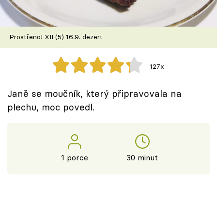
Škola vaření
Recepty z TV
Prostřeno! XII (5) 16.9. dezert
Speciál: Cuketa
127x
Těhotnej kuchař
Janě se moučník, který připravovala na
Sledujte prima+
plechu, moc povedl.
Přihlášení
1 porce
30 minut
Sledujte nás