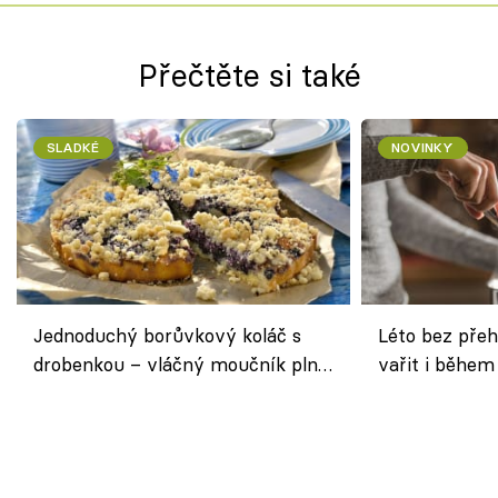
Přečtěte si také
SLADKÉ
NOVINKY
Jednoduchý borůvkový koláč s
Léto bez přeh
drobenkou – vláčný moučník plný
vařit i během
ovoce