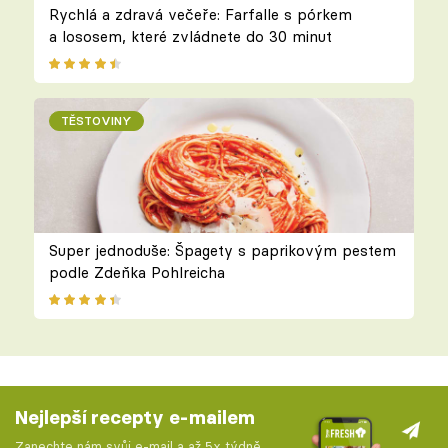
Rychlá a zdravá večeře: Farfalle s pórkem
a lososem, které zvládnete do 30 minut
TĚSTOVINY
Super jednoduše: Špagety s paprikovým pestem
podle Zdeňka Pohlreicha
Nejlepší recepty e-mailem
Zanechte nám svůj e-mail a až 5x týdně