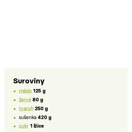
Suroviny
máslo
125 g
žervé
80 g
tvaroh
250 g
sušenka
420 g
cukr
1 lžíce