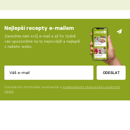
Nejlepší recepty e-mailem
Zanechte nám svůj e-mail a až 5x týdně
vás upozorníme na to nejnovější a nejlepší
z našeho webu.
ODESLAT
Odesláním formuláře souhlasíte s
podmínkami zpracování osobních
údajů