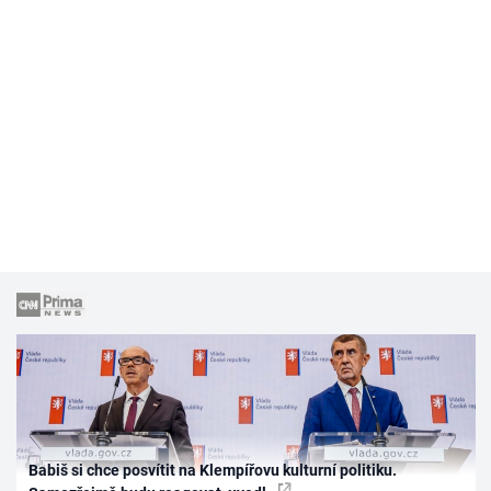
Babiš si chce posvítit na Klempířovu kulturní politiku.