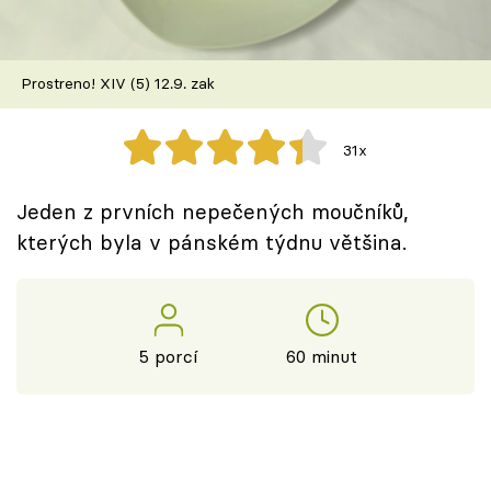
Škola vaření
Recepty z TV
Prostreno! XIV (5) 12.9. zak
Speciál: Cuketa
31x
Těhotnej kuchař
Jeden z prvních nepečených moučníků,
Sledujte prima+
kterých byla v pánském týdnu většina.
Přihlášení
5 porcí
60 minut
Sledujte nás