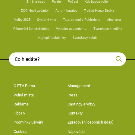
Změna času
Partie
Počasí
Kdy budou volby
ZOO Nové začátky
Auto – katalog
7 pádů Honzy Dědka
Volby 2025
Svařené víno
Tatarák podle Pohlreicha
Aloe vera
Pěstování lichořeřišnice
Výpočet ascendentu
Tvarohové knedlíky
Nejlepší palačinky
Švestkový koláč
O FTV Prima
Management
Volná místa
Press
Reklama
Castingy a výzvy
HbbTV
Kontakty
Podmínky užívání
Zpracování osobních údajů
Cookies
Nápověda