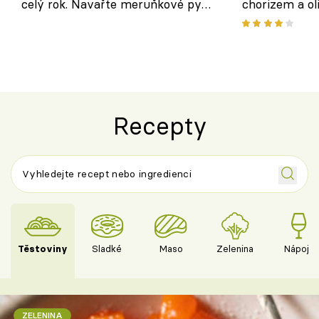
celý rok. Navařte meruňkové pyré
chorizem a o
nebo středomořské sugo
letní zelenin
výraznou chu
Španělskem
Recepty
Těstoviny
Sladké
Maso
Zelenina
Nápoje
ZELENINA