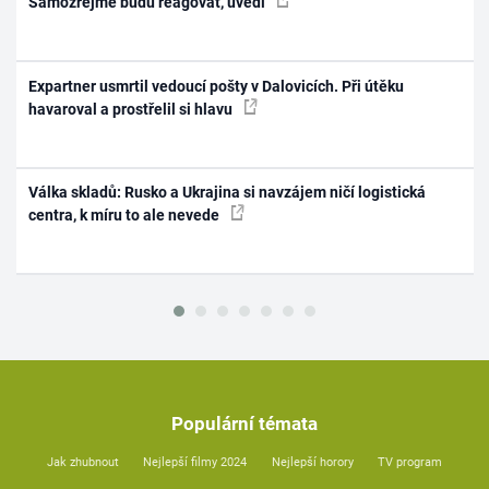
Samozřejmě budu reagovat, uvedl
Expartner usmrtil vedoucí pošty v Dalovicích. Při útěku
havaroval a prostřelil si hlavu
Válka skladů: Rusko a Ukrajina si navzájem ničí logistická
centra, k míru to ale nevede
Populární témata
Jak zhubnout
Nejlepší filmy 2024
Nejlepší horory
TV program