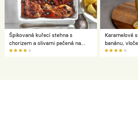
Špikovaná kuřecí stehna s
Karamelové s
chorizem a olivami pečená na
banánu, vloče
letní zelenině – šťavnaté maso s
snídaně do sk
výraznou chutí inspirovanou
Španělskem