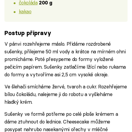
čokoláda
200 g
kakao
Postup přípravy
V pánvi rozehřejeme máslo. Přidáme rozdrobené
sušenky, přilejeme 50 ml vody a krátce na mírném ohni
promícháme. Poté přesypeme do formy vyložené
pečicím papírem. Sušenky zatlačíme lžící nebo rukama
do formy a vytvoříme asi 2,5 cm vysoké okraje.
Ve šlehači smícháme žervé, tvaroh a cukr. Rozehřejeme
bílou čokoládu, nalejeme ji do robotu a vyšleháme
hladký krém.
Sušenky ve formě potřeme po celé ploše krémem a
dáme ztuhnout do lednice. Cheesecake můžeme
posypat nahrubo nasekanými ořechy v mléčné