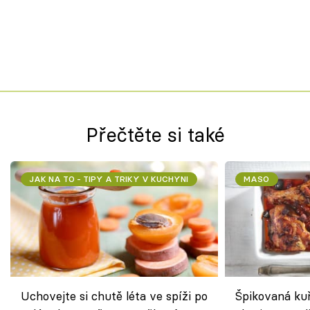
Přečtěte si také
JAK NA TO - TIPY A TRIKY V KUCHYNI
MASO
Uchovejte si chutě léta ve spíži po
Špikovaná kuř