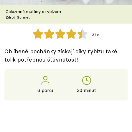
Škola vaření
Celozrnné muffiny s rybízem
Zdroj: Gurmet
Recepty z TV
Speciál: Cuketa
37x
Těhotnej kuchař
Oblíbené bochánky získají díky rybízu také
tolik potřebnou šťavnatost!
Sledujte prima+
Přihlášení
6 porcí
30 minut
Sledujte nás