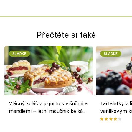
Přečtěte si také
SLADKÉ
SLADKÉ
Vláčný koláč z jogurtu s višněmi a
Tartaletky z l
mandlemi – letní moučník ke kávě
vanilkovým k
i na oslavu
ovocem podle