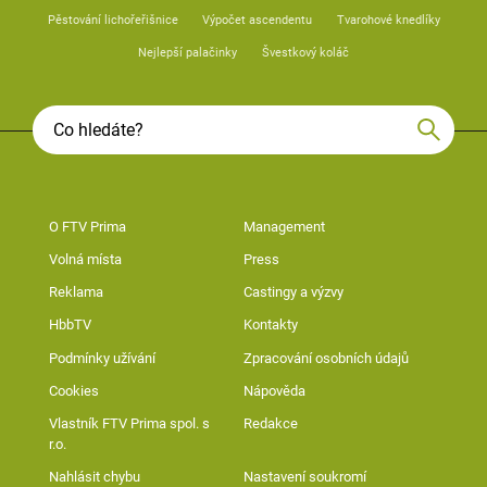
Pěstování lichořeřišnice
Výpočet ascendentu
Tvarohové knedlíky
Nejlepší palačinky
Švestkový koláč
O FTV Prima
Management
Volná místa
Press
Reklama
Castingy a výzvy
HbbTV
Kontakty
Podmínky užívání
Zpracování osobních údajů
Cookies
Nápověda
Vlastník FTV Prima spol. s
Redakce
r.o.
Nahlásit chybu
Nastavení soukromí