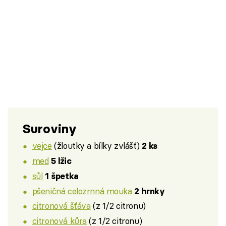
Suroviny
vejce
(žloutky a bílky zvlášť)
2 ks
med
5 lžic
sůl
1 špetka
pšeničná celozrnná mouka
2 hrnky
citronová šťáva
(z 1/2 citronu)
citronová kůra
(z 1/2 citronu)