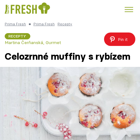
Prima Fresh
■
Prima Fresh
Recepty
Kuře
Polévky k večeři
Rychlé večeře
Trendy:
RECEPTY
Pin it
Martina Čerňanská
,
Gurmet
Česká kuchyně
Čokoláda
Celozrnné muffiny s rybízem
Témata
Recepty
Články
TV Program