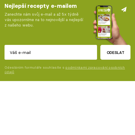
Nejlepší recepty e-mailem
Zanechte nám svůj e-mail a až 5x týdně
vás upozorníme na to nejnovější a nejlepší
z našeho webu.
ODESLAT
Odesláním formuláře souhlasíte s
podmínkami zpracování osobních
údajů