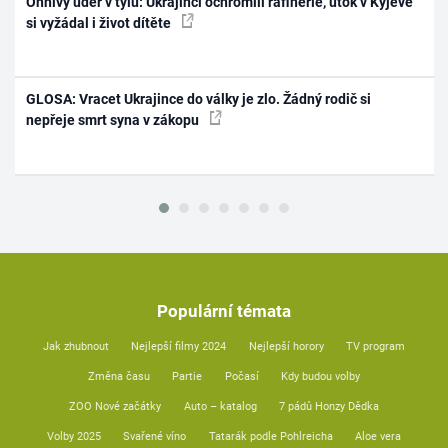
Ohnivý úder v týlu: Ukrajinci ochromili rafinérie, útok v Kyjevě
si vyžádal i život dítěte
GLOSA: Vracet Ukrajince do války je zlo. Žádný rodič si
nepřeje smrt syna v zákopu
Populární témata
Jak zhubnout
Nejlepší filmy 2024
Nejlepší horory
TV program
Změna času
Partie
Počasí
Kdy budou volby
ZOO Nové začátky
Auto – katalog
7 pádů Honzy Dědka
Volby 2025
Svařené víno
Tatarák podle Pohlreicha
Aloe vera