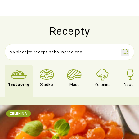
Recepty
Těstoviny
Sladké
Maso
Zelenina
Nápoje
ZELENINA