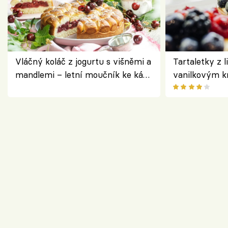
Vláčný koláč z jogurtu s višněmi a
Tartaletky z l
mandlemi – letní moučník ke kávě
vanilkovým k
i na oslavu
ovocem podle