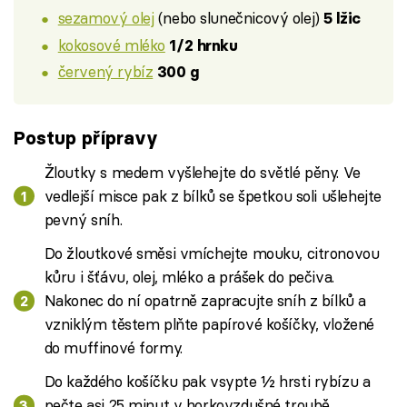
sezamový olej
(nebo slunečnicový olej)
5 lžic
kokosové mléko
1/2 hrnku
červený rybíz
300 g
Postup přípravy
Žloutky s medem vyšlehejte do světlé pěny. Ve
vedlejší misce pak z bílků se špetkou soli ušlehejte
pevný sníh.
Do žloutkové směsi vmíchejte mouku, citronovou
kůru i šťávu, olej, mléko a prášek do pečiva.
Nakonec do ní opatrně zapracujte sníh z bílků a
vzniklým těstem plňte papírové košíčky, vložené
do muffinové formy.
Do každého košíčku pak vsypte ½ hrsti rybízu a
pečte asi 25 minut v horkovzdušné troubě