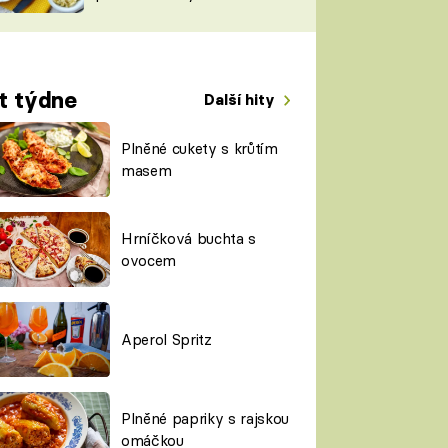
TORKY
ESH
t týdne
Další hity
Plněné cukety s krůtím
masem
Hrníčková buchta s
ovocem
Aperol Spritz
Plněné papriky s rajskou
omáčkou