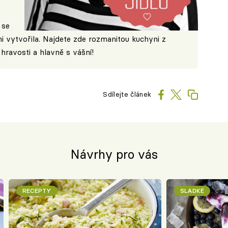
se
ni vytvořila. Najdete zde rozmanitou kuchyni z
hravosti a hlavně s vášní!
Sdílejte článek
Návrhy pro vás
RECEPTY
SLADKÉ