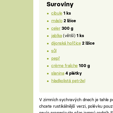
Suroviny
cibule
1 ks
máslo
2 lžíce
celer
300 g
jablka
(větší)
1 ks
dijonská hořčice
2 lžíce
sůl
pepř
crème fraîche
100 g
slanina
4 plátky
hladkolistá petržel
V zimních sychravých dnech je tahle po
chcete rustikálnější verzi, polévku pou
navíc propasírujte přes jemný cedník. 