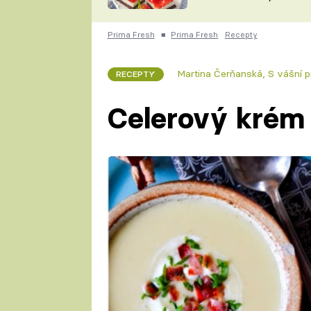
nepotřebujete troubu
ZDENĚK
ČESKO NA TALÍŘI
POHLREICH
Prima Fresh
■
Prima Fresh
Recepty
KAROLÍNA,
JAROSLAV SAPÍK
DOMÁCÍ
Martina Čerňanská
,
S vášní pr
RECEPTY
KUCHAŘKA
KAROLÍNA
KAMBERSKÁ
Celerový krém 