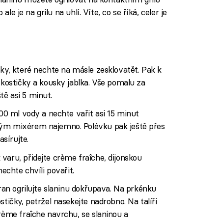
ale je na grilu na uhlí. Víte, co se říká, celer je
čky, které nechte na másle zesklovatět. Pak k
 kostičky a kousky jablka. Vše pomalu za
ě asi 5 minut.
600 ml vody a nechte vařit asi 15 minut
ným mixérem najemno. Polévku pak ještě přes
sírujte.
varu, přidejte crème fraîche, dijonskou
nechte chvíli povařit.
tran ogrilujte slaninu dokřupava. Na prkénku
stičky, petržel nasekejte nadrobno. Na talíři
crème fraîche navrchu, se slaninou a