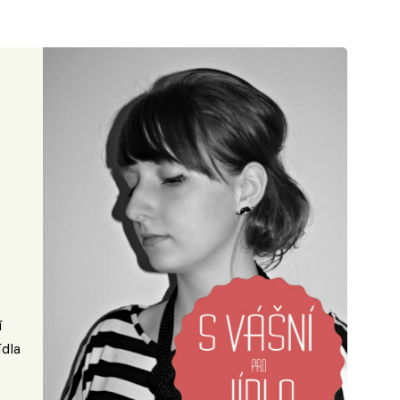
í
ídla