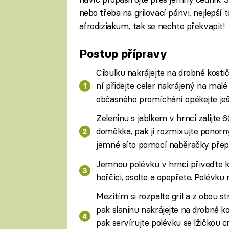
nebo třeba na grilovací pánvi, nejlepší to 
afrodiziakum, tak se nechte překvapit!
Postup přípravy
Cibulku nakrájejte na drobné kosti
ní přidejte celer nakrájený na malé
občasného promíchání opékejte ješt
Zeleninu s jablkem v hrnci zalijte 
doměkka, pak ji rozmixujte ponor
jemné síto pomocí naběračky přepa
Jemnou polévku v hrnci přiveďte k 
hořčici, osolte a opepřete. Polévku 
Mezitím si rozpalte gril a z obou s
pak slaninu nakrájejte na drobné ko
pak servírujte polévku se lžičkou 