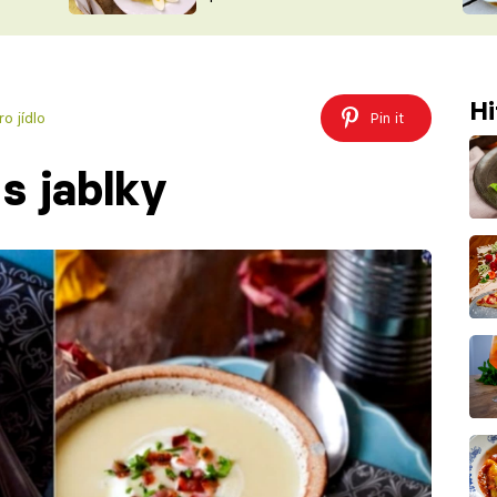
ŠÉFREDAK
VYCHYTÁVKY
SOUTĚŽ FR
NA NÁKUPECH
ČASOPIS
Hi
o jídlo
Pin it
s jablky