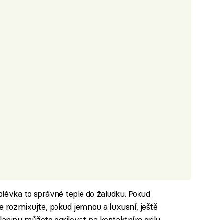
lévka to správné teplé do žaludku. Pokud
ze rozmixujte, pokud jemnou a luxusní, ještě
Slaninu můžete ogrilovat na kontaktním grilu