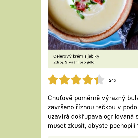
Celerový krém s jablky
Zdroj: S vášní pro jídlo
24x
Chuťově poměrně výrazný bulvo
završeno říznou tečkou v podob
uzavírá dokřupava ogrilovaná s
muset zkusit, abyste pochopili 