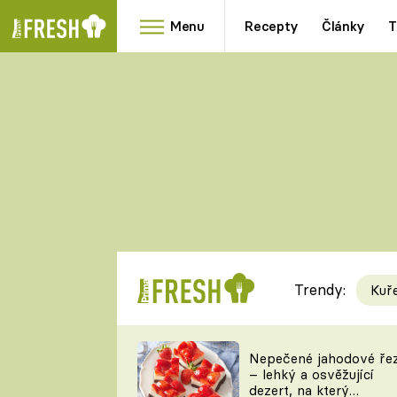
Menu
Recepty
Články
T
Oblíbené
Přílohy
recepty
HRANOLKY
HOUBY
KNEDLÍKY
DÝNĚ
KAŠE
RYCHLOVKY
Trendy:
Kuř
Populární
Videorecept
Nepečené jahodové ře
– lehký a osvěžující
kuchaři
dezert, na který
TEĎ VAŘÍ ŠÉF!