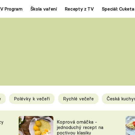
V Program
Škola vaření
Recepty z TV
Speciál: Cuketa
Polévky
Saláty
ČESKÁ KLASIKA
TĚSTOVIN
SILNÉ VÝVARY
SLADKÉ
KRÉMOVÉ
BEZMASÁ J
e
Polévky k večeři
Rychlé večeře
Česká kuchy
y
Tipy a triky
Novink
zy
Koprová omáčka -
jednoduchý recept na
poctivou klasiku
KAM ZA JÍDLEM
BLOG