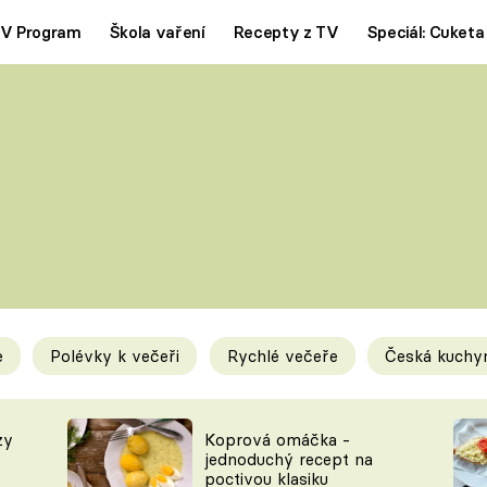
V Program
Škola vaření
Recepty z TV
Speciál: Cuketa
Polévky
Saláty
ČESKÁ KLASIKA
TĚSTOVIN
SILNÉ VÝVARY
SLADKÉ
KRÉMOVÉ
BEZMASÁ J
e
Polévky k večeři
Rychlé večeře
Česká kuchy
y
Tipy a triky
Novink
zy
Koprová omáčka -
jednoduchý recept na
poctivou klasiku
KAM ZA JÍDLEM
BLOG