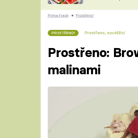
nepotřebujete troubu
ZDENĚK
ČESKO NA TALÍŘI
POHLREICH
Prima Fresh
■
Prostřeno!
KAROLÍNA,
JAROSLAV SAPÍK
DOMÁCÍ
Prostřeno, soutěžící
PROSTŘENO!
KUCHAŘKA
KAROLÍNA
KAMBERSKÁ
Prostřeno: Br
malinami