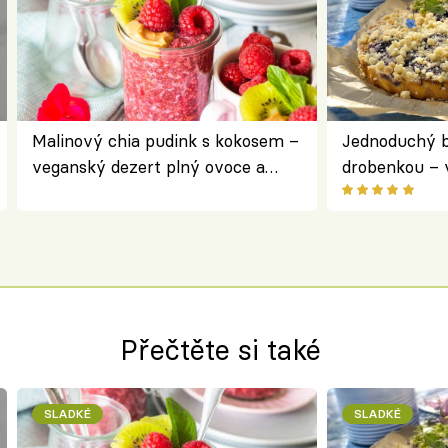
Malinový chia pudink s kokosem –
Jednoduchý b
veganský dezert plný ovoce a
drobenkou – 
ořechů
ovoce
Přečtěte si také
SLADKÉ
SLADKÉ