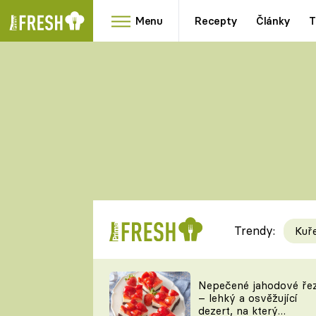
Menu
Recepty
Články
T
Oblíbené
Přílohy
recepty
HRANOLKY
HOUBY
KNEDLÍKY
DÝNĚ
KAŠE
RYCHLOVKY
Trendy:
Kuř
Populární
Videorecept
Nepečené jahodové ře
– lehký a osvěžující
kuchaři
dezert, na který
TEĎ VAŘÍ ŠÉF!