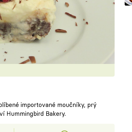
blíbené importované moučníky, prý
ví Hummingbird Bakery.