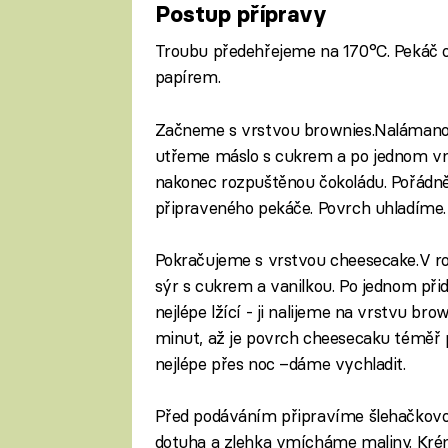
Postup přípravy
Troubu předehřejeme na 170°C. Pekáč
papírem.
Začneme s vrstvou brownies.Nalámanou
utřeme máslo s cukrem a po jednom v
nakonec rozpuštěnou čokoládu. Pořádn
připraveného pekáče. Povrch uhladíme.
Pokračujeme s vrstvou cheesecake.V r
sýr s cukrem a vanilkou. Po jednom při
nejlépe lžící - ji nalijeme na vrstvu b
minut, až je povrch cheesecaku téměř 
nejlépe přes noc –dáme vychladit.
Před podáváním připravíme šlehačkov
dotuha a zlehka vmícháme maliny. Kr