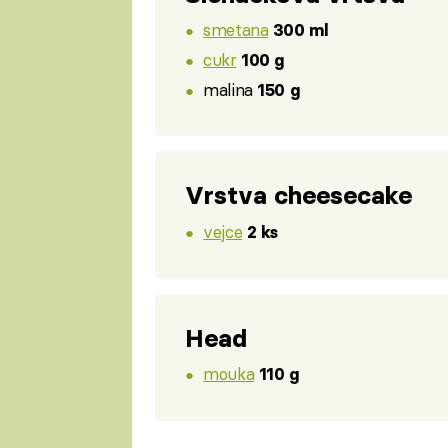
smetana
300 ml
cukr
100 g
malina
150 g
Vrstva cheesecake
vejce
2 ks
Head
mouka
110 g