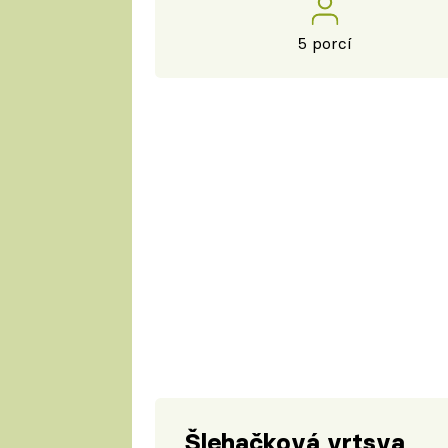
5 porcí
Šlehačková vrtsva