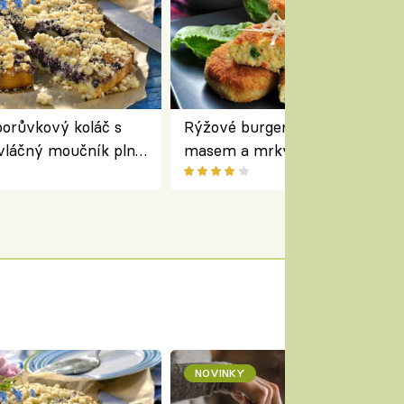
orůvkový koláč s
Rýžové burgery s kuřecím
vláčný moučník plný
masem a mrkví podávané se
salátem – lehká a chutná veče
NOVINKY