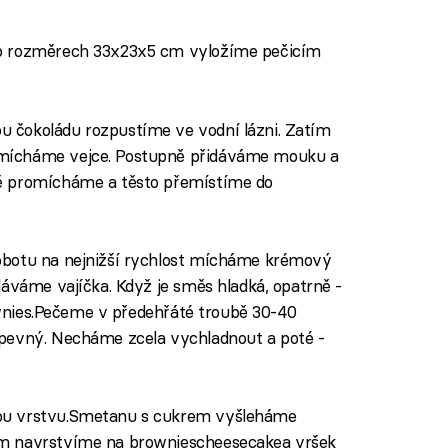
 o rozměrech 33x23x5 cm vyložíme pečicím
 čokoládu rozpustíme ve vodní lázni. Zatím
mícháme vejce. Postupně přidáváme mouku a
ě promícháme a těsto přemístíme do
obotu na nejnižší rychlost mícháme krémový
dáváme vajíčka. Když je směs hladká, opatrně -
rownies.Pečeme v předehřáté troubě 30-40
pevný. Necháme zcela vychladnout a poté -
ou vrstvu.Smetanu s cukrem vyšleháme
ém navrstvíme na browniescheesecakea vršek