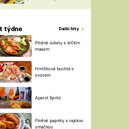
TORKY
ESH
t týdne
Další hity
Plněné cukety s krůtím
masem
Hrníčková buchta s
ovocem
Aperol Spritz
Plněné papriky s rajskou
omáčkou