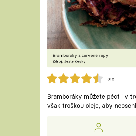
Bramboráky z červené řepy
Zdroj: Jezte česky
31x
Bramboráky můžete péct i v tro
však troškou oleje, aby neoschl