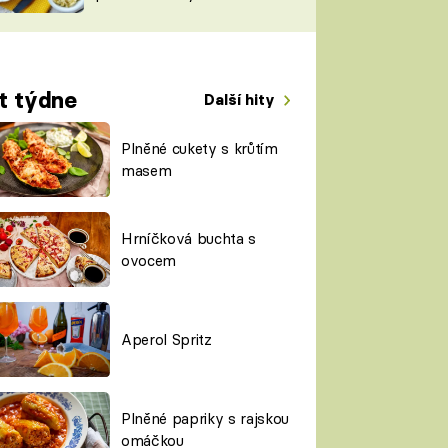
TORKY
ESH
t týdne
Další hity
Plněné cukety s krůtím
masem
Hrníčková buchta s
ovocem
Aperol Spritz
Plněné papriky s rajskou
omáčkou