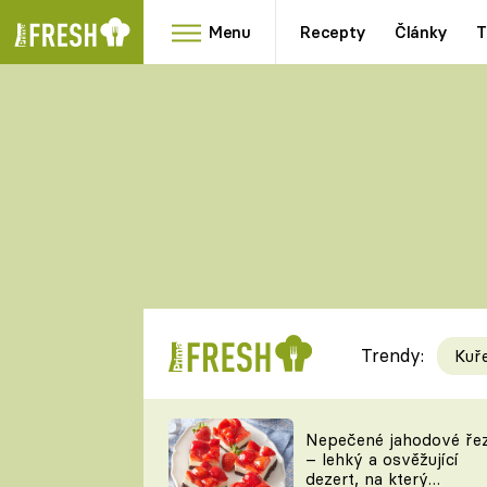
Menu
Recepty
Články
T
Oblíbené
Přílohy
recepty
HRANOLKY
HOUBY
KNEDLÍKY
DÝNĚ
KAŠE
RYCHLOVKY
Trendy:
Kuř
Populární
Videorecept
Nepečené jahodové ře
– lehký a osvěžující
kuchaři
dezert, na který
TEĎ VAŘÍ ŠÉF!