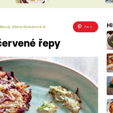
ŠÉFREDAK
VYCHYTÁVKY
SOUTĚŽ FR
NA NÁKUPECH
ČASOPIS
Hi
áková, Zdena Skokanová N.
Pin it
červené řepy