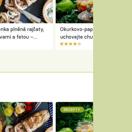
nka plněná rajčaty,
Okurkovo-papriková čalamáda 
vami a fetou –
uchovejte chuť letní zeleniny n
ředomořský recept na
zimu
RECEPTY