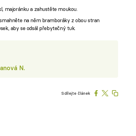
kl, majoránku a zahustěte moukou.
a osmahněte na něm bramboráky z obou stran
sek, aby se odsál přebytečný tuk.
anová N.
Sdílejte článek