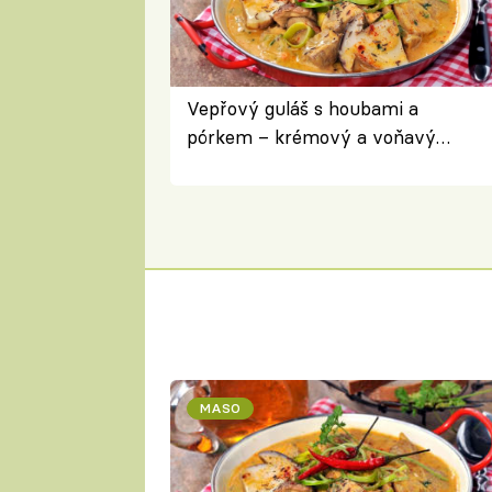
Vepřový guláš s houbami a
pórkem – krémový a voňavý
pokrm z jednoho hrnce
MASO