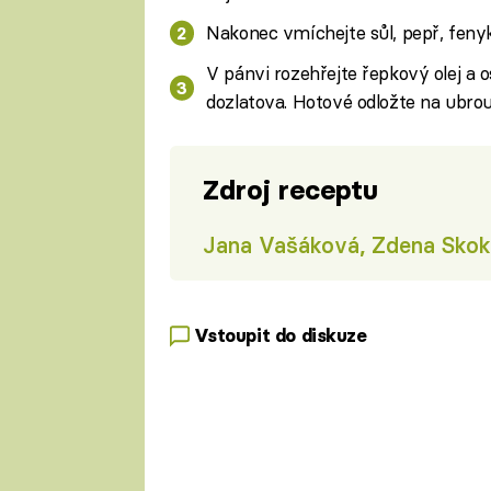
Nakonec vmíchejte sůl, pepř, feny
V pánvi rozehřejte řepkový olej 
dozlatova. Hotové odložte na ubrou
Zdroj receptu
Jana Vašáková, Zdena Skok
Vstoupit do diskuze