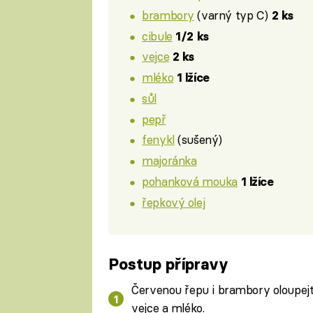
brambory
(varný typ C)
2 ks
cibule
1/2 ks
vejce
2 ks
mléko
1 lžíce
sůl
pepř
fenykl
(sušený)
majoránka
pohanková mouka
1 lžíce
řepkový olej
Postup přípravy
Červenou řepu i brambory oloupejte
vejce a mléko.