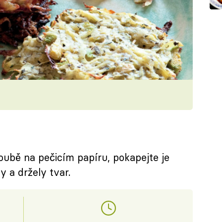
ubě na pečicím papíru, pokapejte je
y a držely tvar.