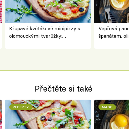
Křupavé květákové minipizzy s
Vepřová pane
olomouckými tvarůžky:
špenátem, oli
bezlepkový oběd s typicky
perfektní st
českým sýrem
roládu
Přečtěte si také
RECEPTY
MASO