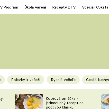
V Program
Škola vaření
Recepty z TV
Speciál: Cuketa
Polévky
Saláty
ČESKÁ KLASIKA
TĚSTOVIN
SILNÉ VÝVARY
SLADKÉ
KRÉMOVÉ
BEZMASÁ J
e
Polévky k večeři
Rychlé večeře
Česká kuchy
y
Tipy a triky
Novink
zy
Koprová omáčka -
jednoduchý recept na
poctivou klasiku
KAM ZA JÍDLEM
BLOG