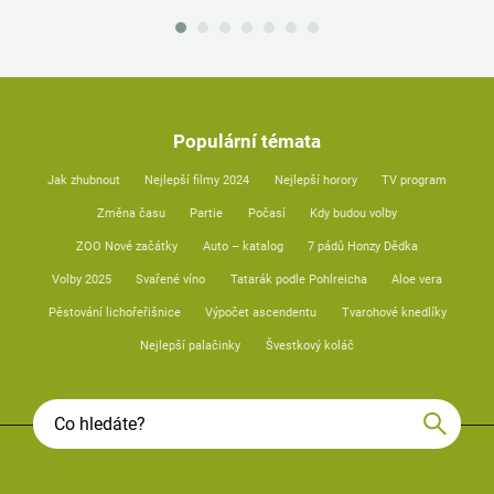
Populární témata
Jak zhubnout
Nejlepší filmy 2024
Nejlepší horory
TV program
Změna času
Partie
Počasí
Kdy budou volby
ZOO Nové začátky
Auto – katalog
7 pádů Honzy Dědka
Volby 2025
Svařené víno
Tatarák podle Pohlreicha
Aloe vera
Pěstování lichořeřišnice
Výpočet ascendentu
Tvarohové knedlíky
Nejlepší palačinky
Švestkový koláč