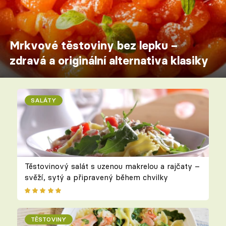
Mrkvové těstoviny bez lepku –
zdravá a originální alternativa klasiky
SALÁTY
Těstovinový salát s uzenou makrelou a rajčaty –
svěží, sytý a připravený během chvilky
TĚSTOVINY