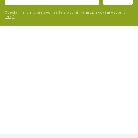
Odesláním formuláře souhlasíte s
podmínkami zpracování osobních
údajů