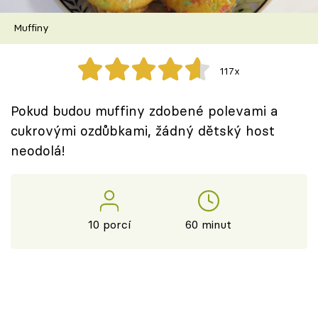
Škola vaření
Muffiny
Recepty z TV
117x
Speciál: Cuketa
Pokud budou muffiny zdobené polevami a
Těhotnej kuchař
cukrovými ozdůbkami, žádný dětský host
neodolá!
Sledujte prima+
Přihlášení
10 porcí
60 minut
Sledujte nás