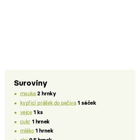
Suroviny
mouka
2 hrnky
kypřicí prášek do pečiva
1 sáček
vejce
1 ks
cukr
1 hrnek
mléko
1 hrnek
olej