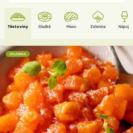
Těstoviny
Sladké
Maso
Zelenina
Nápoje
ZELENINA