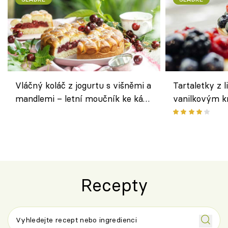
Vláčný koláč z jogurtu s višněmi a
Tartaletky z l
mandlemi – letní moučník ke kávě
vanilkovým k
i na oslavu
ovocem podle
Recepty