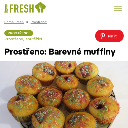
Prima Fresh
■
Prostřeno!
Kuře
Polévky k večeři
Rychlé večeře
Trendy:
PROSTŘENO!
Pin it
Prostřeno, soutěžící
Česká kuchyně
Čokoláda
Prostřeno: Barevné muffiny
Témata
Recepty
Články
TV Program