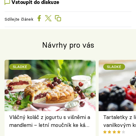
Vstoupit do diskuze
Sdílejte článek
Návrhy pro vás
SLADKÉ
SLADKÉ
Vláčný koláč z jogurtu s višněmi a
Tartaletky z l
mandlemi – letní moučník ke kávě
vanilkovým k
i na oslavu
ovocem podle