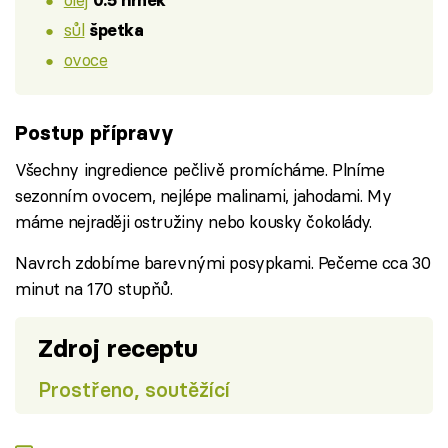
0.5 hrnek
sůl
špetka
ovoce
Postup přípravy
Všechny ingredience pečlivě promícháme. Plníme
sezonním ovocem, nejlépe malinami, jahodami. My
máme nejraději ostružiny nebo kousky čokolády.
Navrch zdobíme barevnými posypkami. Pečeme cca 30
minut na 170 stupňů.
Zdroj receptu
Prostřeno, soutěžící