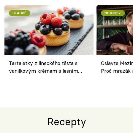
SLADKÉ
NOVINKY
Tartaletky z lineckého těsta s
Oslavte Mezin
vanilkovým krémem a lesním
Proč mrazák n
ovocem podle Bread Society
horku vsadit 
Recepty