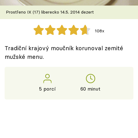
Škola vaření
Prostřeno IX (17) liberecko 14.5. 2014 dezert
Recepty z TV
108x
Speciál: Cuketa
Tradiční krajový moučník korunoval zemité
Těhotnej kuchař
mužské menu.
Sledujte prima+
Přihlášení
5 porcí
60 minut
Sledujte nás