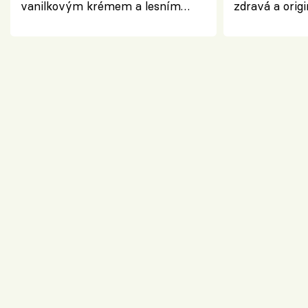
vanilkovým krémem a lesním
zdravá a origi
ovocem podle Bread Society
klasiky