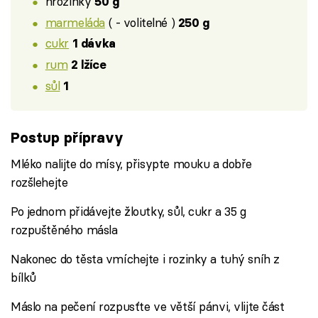
hrozinky
50 g
marmeláda
( - volitelné )
250 g
cukr
1 dávka
rum
2 lžíce
sůl
1
Postup přípravy
Mléko nalijte do mísy, přisypte mouku a dobře
rozšlehejte
Po jednom přidávejte žloutky, sůl, cukr a 35 g
rozpuštěného másla
Nakonec do těsta vmíchejte i rozinky a tuhý sníh z
bílků
Máslo na pečení rozpusťte ve větší pánvi, vlijte část