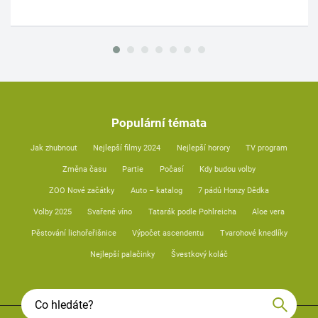
Populární témata
Jak zhubnout
Nejlepší filmy 2024
Nejlepší horory
TV program
Změna času
Partie
Počasí
Kdy budou volby
ZOO Nové začátky
Auto – katalog
7 pádů Honzy Dědka
Volby 2025
Svařené víno
Tatarák podle Pohlreicha
Aloe vera
Pěstování lichořeřišnice
Výpočet ascendentu
Tvarohové knedlíky
Nejlepší palačinky
Švestkový koláč