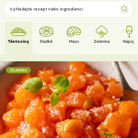
Těstoviny
Sladké
Maso
Zelenina
Nápoje
ZELENINA