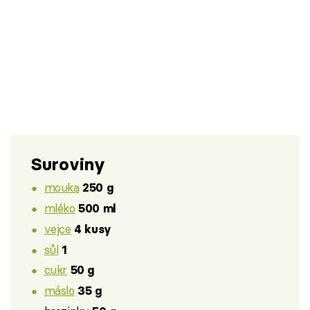
Suroviny
mouka
250 g
mléko
500 ml
vejce
4 kusy
sůl
1
cukr
50 g
máslo
35 g