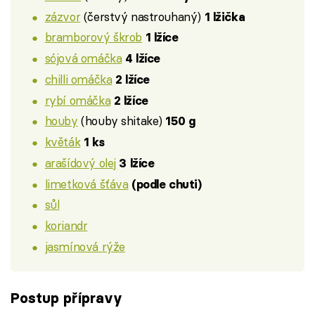
zázvor
(čerstvý nastrouhaný)
1 lžička
bramborový škrob
1 lžíce
sójová omáčka
4 lžíce
chilli omáčka
2 lžíce
rybí omáčka
2 lžíce
houby
(houby shitake)
150 g
květák
1 ks
arašídový olej
3 lžíce
limetková šťáva
(podle chuti)
sůl
koriandr
jasmínová rýže
Postup přípravy