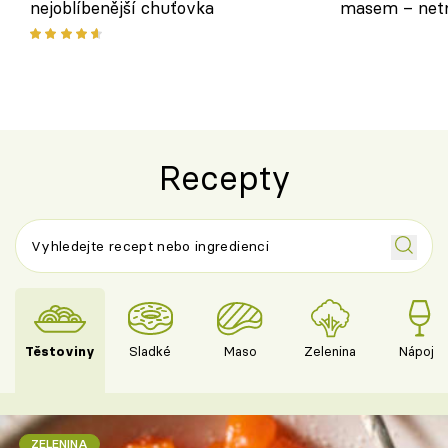
nejoblíbenější chuťovka
masem – netr
asijském styl
Recepty
Těstoviny
Sladké
Maso
Zelenina
Nápoje
ZELENINA