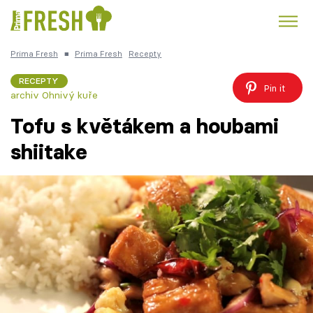
Prima Fresh
■
Prima Fresh
Recepty
Kuře
Polévky k večeři
Rychlé večeře
Trendy:
RECEPTY
Pin it
archiv Ohnivý kuře
Česká kuchyně
Čokoláda
Tofu s květákem a houbami
shiitake
Témata
Recepty
Články
TV Program