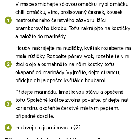
V misce smíchejte sójovou omáčku, rybí omáčku,
chilli omáčku, víno, prolisovaný česnek, kousek
nastrouhaného čerstvého zázvoru, lžíci
bramborového škrobu. Tofu nakrájejte na kostičky
a naložte do marinády.
Houby nakrájejte na nudličky, květák rozeberte na
malé růžičky. Rozpalte pánev wok, rozehřejte v ní
lžíci oleje a osmahněte na něm kostky tofu
okapané od marinády. Vyjměte, dejte stranou,
přidejte olej a opečte květák s houbami.
Přidejte marinádu, limetkovou šťávu a opečené
tofu. Společně krátce zvolna povařte, přidejte nať
koriandru, okořeňte čerstvě mletým pepřem,
případně dosolte.
Podávejte s jasmínovou rýží.