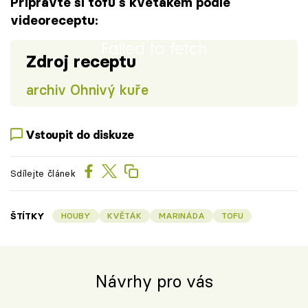
Připravte si tofu s květákem podle
videoreceptu:
Failed to fetch
Zdroj receptu
archiv Ohnivý kuře
Vstoupit do diskuze
Sdílejte článek
ŠTÍTKY
HOUBY
KVĚTÁK
MARINÁDA
TOFU
Návrhy pro vás