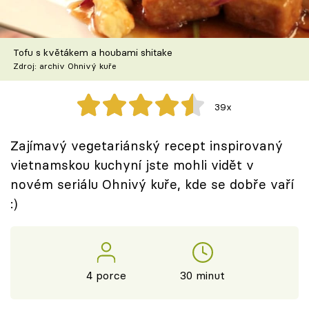
Škola vaření
Recepty z TV
Tofu s květákem a houbami shitake
Zdroj: archiv Ohnivý kuře
Speciál: Cuketa
39x
Těhotnej kuchař
Zajímavý vegetariánský recept inspirovaný
Sledujte prima+
vietnamskou kuchyní jste mohli vidět v
novém seriálu Ohnivý kuře, kde se dobře vaří
Přihlášení
:)
Sledujte nás
4 porce
30 minut