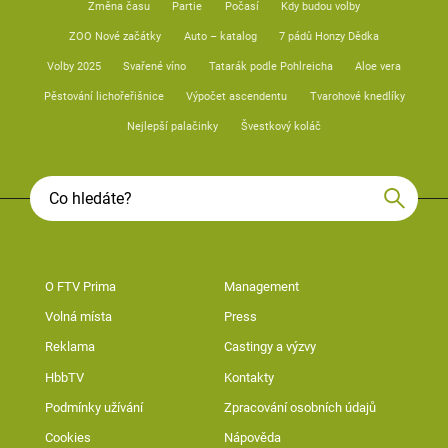
Změna času
Partie
Počasí
Kdy budou volby
ZOO Nové začátky
Auto – katalog
7 pádů Honzy Dědka
Volby 2025
Svařené víno
Tatarák podle Pohlreicha
Aloe vera
Pěstování lichořeřišnice
Výpočet ascendentu
Tvarohové knedlíky
Nejlepší palačinky
Švestkový koláč
O FTV Prima
Management
Volná místa
Press
Reklama
Castingy a výzvy
HbbTV
Kontakty
Podmínky užívání
Zpracování osobních údajů
Cookies
Nápověda