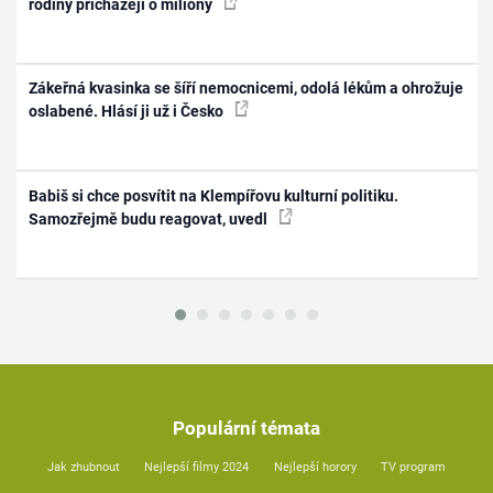
rodiny přicházejí o miliony
Zákeřná kvasinka se šíří nemocnicemi, odolá lékům a ohrožuje
oslabené. Hlásí ji už i Česko
Babiš si chce posvítit na Klempířovu kulturní politiku.
Samozřejmě budu reagovat, uvedl
Populární témata
Jak zhubnout
Nejlepší filmy 2024
Nejlepší horory
TV program