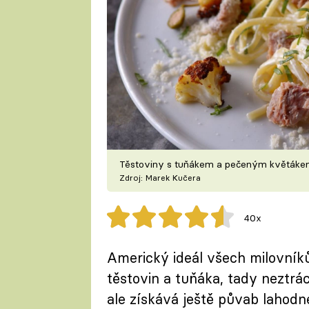
Těstoviny s tuňákem a pečeným květák
Zdroj: Marek Kučera
40x
Americký ideál všech milovník
těstovin a tuňáka, tady neztrácí
ale získává ještě půvab lahodn