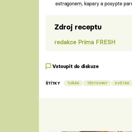
estragonem, kapary a posypte pa
Zdroj receptu
redakce Prima FRESH
Vstoupit do diskuze
ŠTÍTKY
TUŇÁK
TĚSTOVINY
KVĚTÁK