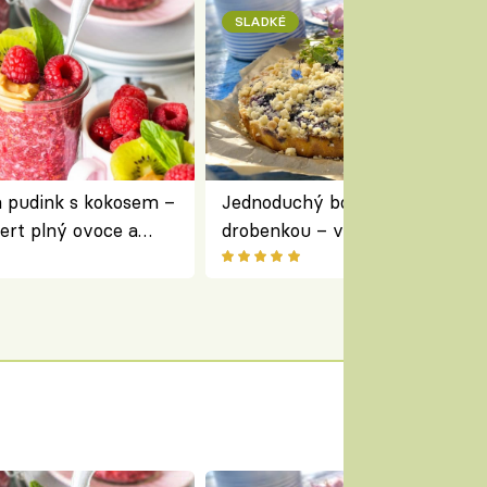
SLADKÉ
a pudink s kokosem –
Jednoduchý borůvkový koláč s
ert plný ovoce a
drobenkou – vláčný moučník p
ovoce