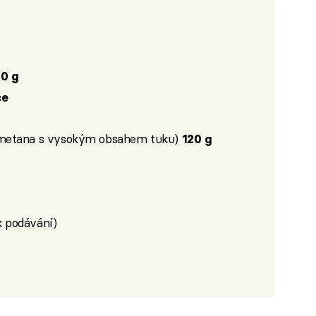
0 g
ce
metana s vysokým obsahem tuku)
120 g
k podávání)