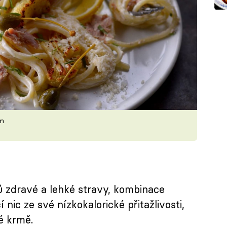
em
ů zdravé a lehké stravy, kombinace
 nic ze své nízkokalorické přitažlivosti,
é krmě.