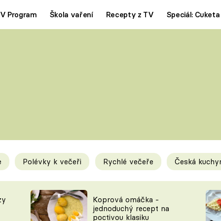
V Program
Škola vaření
Recepty z TV
Speciál: Cuketa
Polévky
Saláty
ČESKÁ KLASIKA
TĚSTOVIN
SILNÉ VÝVARY
SLADKÉ
KRÉMOVÉ
BEZMASÁ J
e
Polévky k večeři
Rychlé večeře
Česká kuchy
y
Tipy a triky
Novink
zy
Koprová omáčka -
jednoduchý recept na
poctivou klasiku
KAM ZA JÍDLEM
BLOG