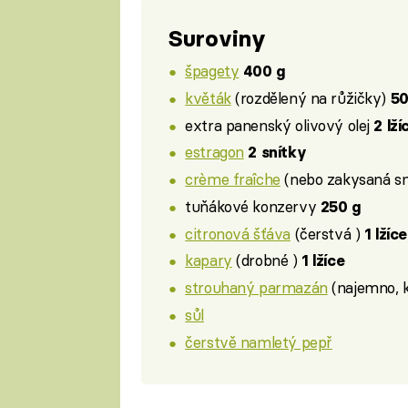
Suroviny
špagety
400 g
květák
(rozdělený na růžičky)
50
extra panenský olivový olej
2 lží
estragon
2 snítky
crème fraîche
(nebo zakysaná s
tuňákové konzervy
250 g
citronová šťáva
(čerstvá )
1 lžíce
kapary
(drobné )
1 lžíce
strouhaný parmazán
(najemno, 
sůl
čerstvě namletý pepř