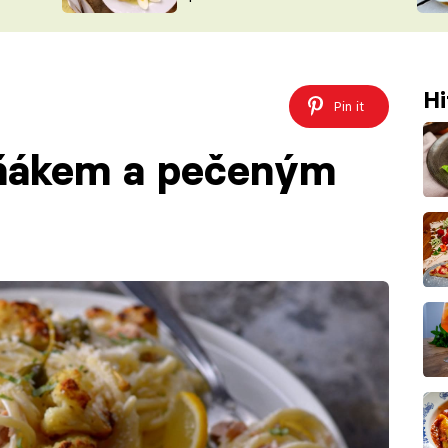
ŠÉFREDAK
VYCHYTÁVKY
SOUTĚŽ FR
NA NÁKUPECH
ČASOPIS
Hi
Pin it
uňákem a pečeným