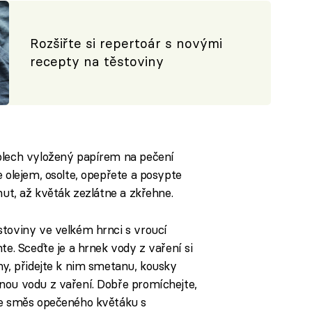
Rozšiřte si repertoár s novými
recepty na těstoviny
plech vyložený papírem na pečení
e olejem, osolte, opepřete a posypte
nut, až květák zezlátne a zkřehne.
stoviny ve velkém hrnci s vroucí
te. Sceďte je a hrnek vody z vaření si
ny, přidejte k nim smetanu, kousky
nou vodu z vaření. Dobře promíchejte,
te směs opečeného květáku s