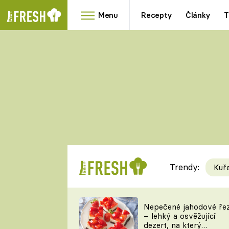
Menu
Recepty
Články
T
Oblíbené
Přílohy
recepty
HRANOLKY
HOUBY
KNEDLÍKY
DÝNĚ
KAŠE
RYCHLOVKY
Trendy:
Kuř
Populární
Videorecept
Nepečené jahodové ře
– lehký a osvěžující
kuchaři
dezert, na který
TEĎ VAŘÍ ŠÉF!