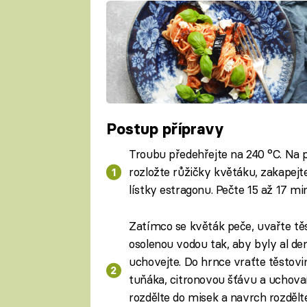
Postup přípravy
Troubu předehřejte na 240 °C. Na 
rozložte růžičky květáku, zakapejt
lístky estragonu. Pečte 15 až 17 mi
Zatímco se květák peče, uvařte tě
osolenou vodou tak, aby byly al den
uchovejte. Do hrnce vraťte těstovi
tuňáka, citronovou šťávu a uchova
rozdělte do misek a navrch rozděl