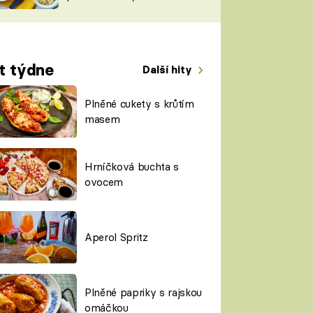
TORKY
ESH
t týdne
Další hity
Plněné cukety s krůtím
masem
Hrníčková buchta s
ovocem
Aperol Spritz
Plněné papriky s rajskou
omáčkou