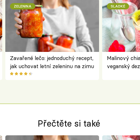
ZELENINA
SLADKÉ
Zavařené lečo: jednoduchý recept,
Malinový chi
jak uchovat letní zeleninu na zimu
veganský dez
ořechů
Přečtěte si také