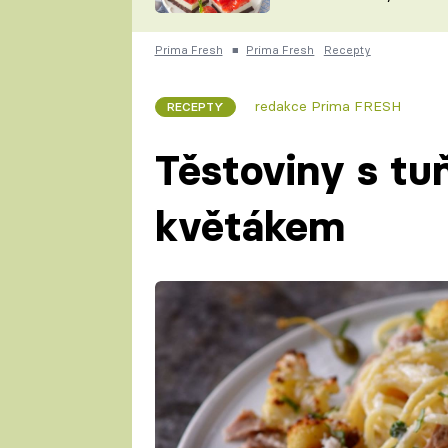
nepotřebujete troubu
ZDENĚK
ČESKO NA TALÍŘI
POHLREICH
Prima Fresh
■
Prima Fresh
Recepty
KAROLÍNA,
JAROSLAV SAPÍK
DOMÁCÍ
redakce Prima FRESH
RECEPTY
KUCHAŘKA
KAROLÍNA
KAMBERSKÁ
Těstoviny s t
květákem