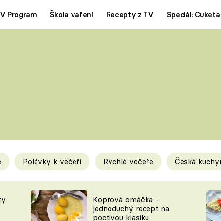
V Program
Škola vaření
Recepty z TV
Speciál: Cuketa
Polévky
Saláty
ČESKÁ KLASIKA
TĚSTOVIN
SILNÉ VÝVARY
SLADKÉ
KRÉMOVÉ
BEZMASÁ J
e
Polévky k večeři
Rychlé večeře
Česká kuchy
y
Tipy a triky
Novink
zy
Koprová omáčka -
jednoduchý recept na
poctivou klasiku
KAM ZA JÍDLEM
BLOG