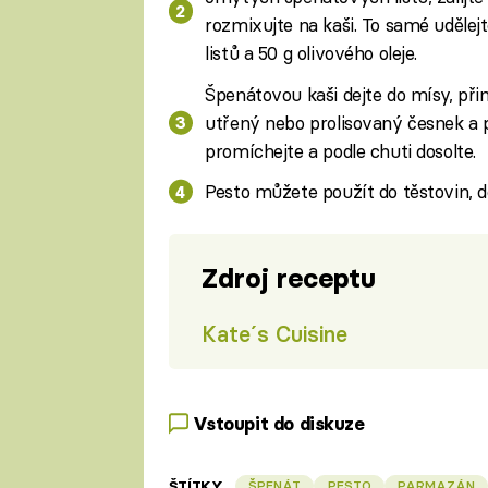
rozmixujte na kaši. To samé uděle
listů a 50 g olivového oleje.
Špenátovou kaši dejte do mísy, při
utřený nebo prolisovaný česnek a př
promíchejte a podle chuti dosolte.
Pesto můžete použít do těstovin, d
Zdroj receptu
Kate´s Cuisine
Vstoupit do diskuze
ŠTÍTKY
ŠPENÁT
PESTO
PARMAZÁN