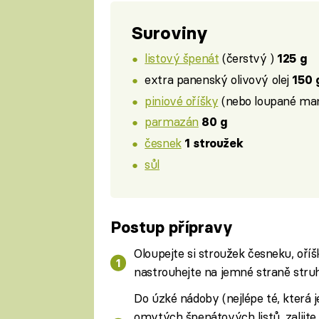
Suroviny
listový špenát
(čerstvý )
125 g
extra panenský olivový olej
150 
piniové oříšky
(nebo loupané ma
parmazán
80 g
česnek
1 stroužek
sůl
Postup přípravy
Oloupejte si stroužek česneku, oř
nastrouhejte na jemné straně struh
Do úzké nádoby (nejlépe té, která 
omytých špenátových listů, zalijte