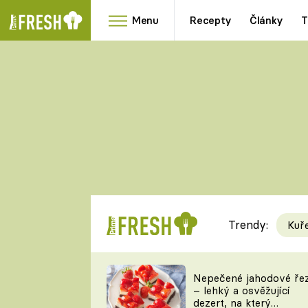
Menu
Recepty
Články
T
Oblíbené
Přílohy
recepty
HRANOLKY
HOUBY
KNEDLÍKY
DÝNĚ
KAŠE
RYCHLOVKY
Trendy:
Kuř
Populární
Videorecept
Nepečené jahodové ře
– lehký a osvěžující
kuchaři
dezert, na který
TEĎ VAŘÍ ŠÉF!