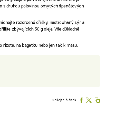
jte s druhou polovinou omytých špenátových
míchejte rozdrcené oříšky, nastrouhaný sýr a
ilijte zbývajících 50 g oleje. Vše důkladně
o rizota, na bagetku nebo jen tak k masu.
Sdílejte článek