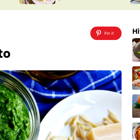
ŠÉFREDAK
VYCHYTÁVKY
SOUTĚŽ FR
NA NÁKUPECH
ČASOPIS
Hi
Pin it
to