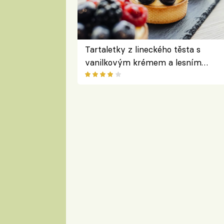
Tartaletky z lineckého těsta s
vanilkovým krémem a lesním
ovocem podle Bread Society