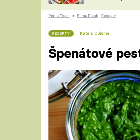
nepotřebujete troubu
ZDENĚK
ČESKO NA TALÍŘI
POHLREICH
Prima Fresh
■
Prima Fresh
Recepty
KAROLÍNA,
JAROSLAV SAPÍK
DOMÁCÍ
Kate´s Cuisine
RECEPTY
KUCHAŘKA
KAROLÍNA
KAMBERSKÁ
Špenátové pes