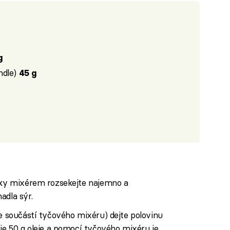
g
ndle)
45 g
íšky mixérem rozsekejte najemno a
adla sýr.
je součástí tyčového mixéru) dejte polovinu
 je 50 g oleje a pomocí tyčového mixéru je