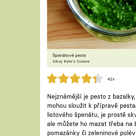
Špenátové pesto
Zdroj: Kate´s Cuisine
42x
Nejznámější je pesto z bazalky, 
mohou sloužit k přípravě pesta
listového špenátu, je prostě sk
ale můžete ho mazat třeba na b
pomazánky či zeleninové polév