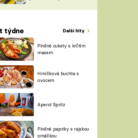
TORKY
ESH
t týdne
Další hity
Plněné cukety s krůtím
masem
Hrníčková buchta s
ovocem
Aperol Spritz
Plněné papriky s rajskou
omáčkou