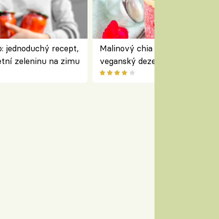
: jednoduchý recept,
Malinový chia pudink s kokose
etní zeleninu na zimu
veganský dezert plný ovoce a
ořechů