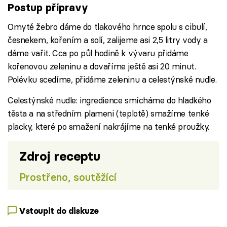
Postup přípravy
Omyté žebro dáme do tlakového hrnce spolu s cibulí,
česnekem, kořením a solí, zalijeme asi 2,5 litry vody a
dáme vařit. Cca po půl hodině k vývaru přidáme
kořenovou zeleninu a dovaříme ještě asi 20 minut.
Polévku scedíme, přidáme zeleninu a celestýnské nudle.
Celestýnské nudle: ingredience smícháme do hladkého
těsta a na středním plameni (teplotě) smažíme tenké
placky, které po smažení nakrájíme na tenké proužky.
Zdroj receptu
Prostřeno, soutěžící
Vstoupit do diskuze