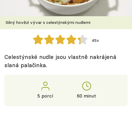
Škola vaření
Recepty z TV
Silný hovězí vývar s celestýnskými nudlemi
Speciál: Cuketa
45x
Těhotnej kuchař
Celestýnské nudle jsou vlastně nakrájená
Sledujte prima+
slaná palačinka.
Přihlášení
5 porcí
60 minut
Sledujte nás