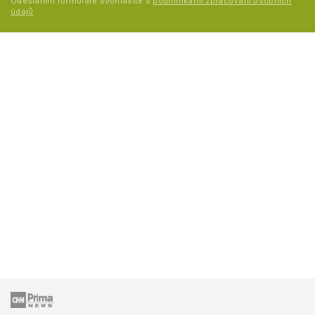
Odesláním formuláře souhlasíte s
podmínkami zpracování osobních
údajů