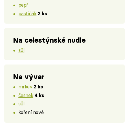
pepř
pastiňák
2 ks
Na celestýnské nudle
sůl
Na vývar
mrkev
2 ks
česnek
4 ks
sůl
koření nové