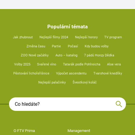
Populární témata
Jak zhubnout
Nejlepší filmy 2024
Nejlepší horory
TV program
Změna času
Partie
Počasí
Kdy budou volby
ZOO Nové začátky
Auto – katalog
7 pádů Honzy Dědka
Volby 2025
Svařené víno
Tatarák podle Pohlreicha
Aloe vera
Pěstování lichořeřišnice
Výpočet ascendentu
Tvarohové knedlíky
Nejlepší palačinky
Švestkový koláč
O FTV Prima
Management