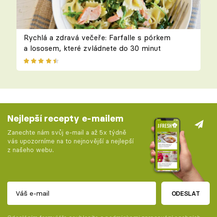
Rychlá a zdravá večeře: Farfalle s pórkem
a lososem, které zvládnete do 30 minut
Nejlepší recepty e-mailem
Zanechte nám svůj e-mail a až 5x týdně
vás upozorníme na to nejnovější a nejlepší
z našeho webu.
ODESLAT