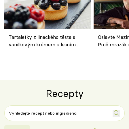
Tartaletky z lineckého těsta s
Oslavte Mezin
vanilkovým krémem a lesním
Proč mrazák n
ovocem podle Bread Society
horku vsadit 
Recepty