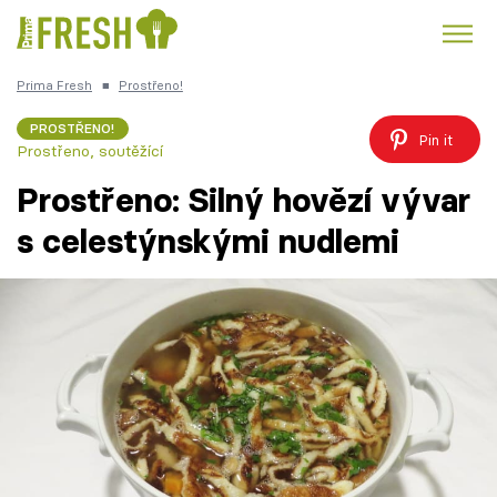
Prima Fresh
■
Prostřeno!
Kuře
Polévky k večeři
Rychlé večeře
Trendy:
PROSTŘENO!
Pin it
Prostřeno, soutěžící
Česká kuchyně
Čokoláda
Prostřeno: Silný hovězí vývar
s celestýnskými nudlemi
Témata
Recepty
Články
TV Program