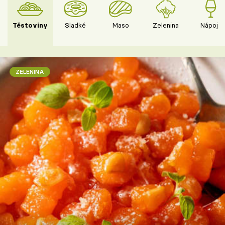
Těstoviny
Sladké
Maso
Zelenina
Nápoje
ZELENINA