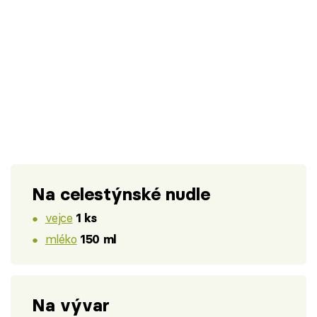
Na celestýnské nudle
vejce
1 ks
mléko
150 ml
Na vývar