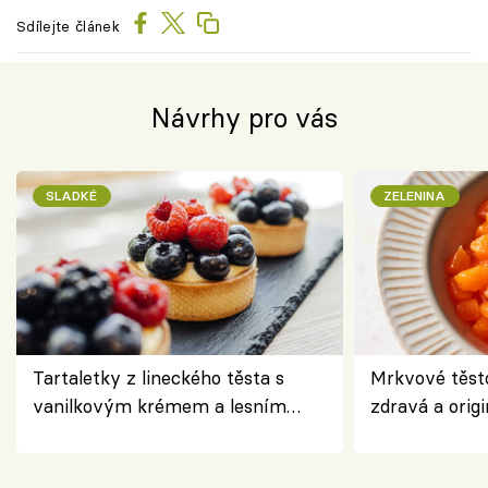
Sdílejte článek
Návrhy pro vás
SLADKÉ
ZELENINA
Tartaletky z lineckého těsta s
Mrkvové těst
vanilkovým krémem a lesním
zdravá a origi
ovocem podle Bread Society
klasiky