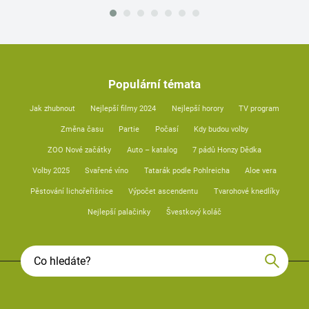
Populární témata
Jak zhubnout
Nejlepší filmy 2024
Nejlepší horory
TV program
Změna času
Partie
Počasí
Kdy budou volby
ZOO Nové začátky
Auto – katalog
7 pádů Honzy Dědka
Volby 2025
Svařené víno
Tatarák podle Pohlreicha
Aloe vera
Pěstování lichořeřišnice
Výpočet ascendentu
Tvarohové knedlíky
Nejlepší palačinky
Švestkový koláč