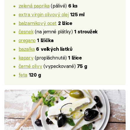
zelená paprika
(pálivé)
6 ks
extra virgin olivový olej
125 ml
balzamikový ocet
2 lžíce
česnek
(na jemné plátky)
1 stroužek
oregano
1 lžička
bazalka
6 velkých lístků
kapary
(propláchnuté)
1 lžíce
černé olivy
(vypeckované)
75 g
feta
120 g