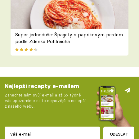
Super jednoduše: Špagety s paprikovým pestem
podle Zdeňka Pohlreicha
Nejlepší recepty e-mailem
Zanechte nám svůj e-mail a až 5x týdně
vás upozorníme na to nejnovější a nejlepší
z našeho webu.
ODESLAT