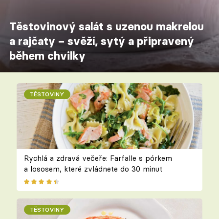
Těstovinový salát s uzenou makrelou
a rajčaty – svěží, sytý a připravený
během chvilky
TĚSTOVINY
Rychlá a zdravá večeře: Farfalle s pórkem
a lososem, které zvládnete do 30 minut
TĚSTOVINY