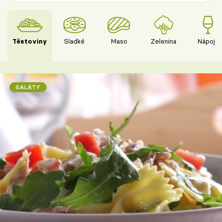
Těstoviny
Sladké
Maso
Zelenina
Nápoje
SALÁTY