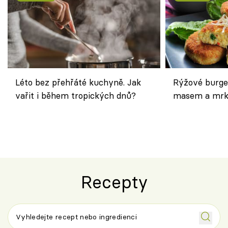
Léto bez přehřáté kuchyně. Jak
Rýžové burge
vařit i během tropických dnů?
masem a mrk
salátem – leh
Recepty