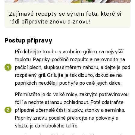
Zajímavé recepty se sýrem feta, které si
rádi připravíte znovu a znovu!
Postup přípravy
Předehřejte troubu s vrchním grilem na nejvyšší
teplotu. Papriky podélně rozpulte a narovnejte na
pečicí plech, slupkou směrem nahoru, a dejte je pod
rozpálený gril. Grilujte je tak dlouho, dokud se na
paprikách neudělají puchýře po celé jejich délce.
Přemístěte je do velké mísy, zakryjte potravinovou
fólií a nechte stranou zchladnout. Poté odstraňte
případné zčernalé části slupky, stonky a semínka.
Papriky znovu podélně překrojte na poloviny a
vložte je do hlubokého talíře.