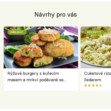
Návrhy pro vás
PŘÍLOHY
RECEPTY
Rýžové burgery s kuřecím
Cuketové rizo
masem a mrkví podávané se
čedarem
salátem – lehká a chutná večeře