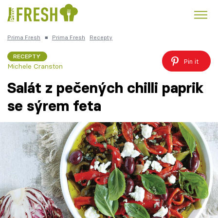
Prima Fresh
■
Prima Fresh
Recepty
Kuře
Polévky k večeři
Rychlé večeře
Trendy:
RECEPTY
Pin it
Michele Cranston
Česká kuchyně
Čokoláda
Salát z pečených chilli paprik
se sýrem feta
Témata
Recepty
Články
TV Program