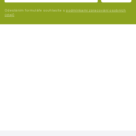
Odesláním formuláře souhlasíte s
podmínkami zpracování osobních
údajů