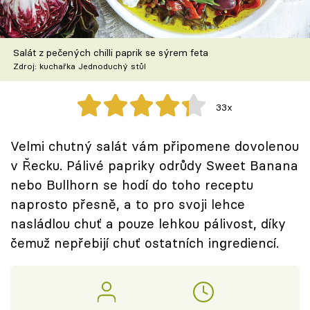
Škola vaření
Recepty z TV
Salát z pečených chilli paprik se sýrem feta
Zdroj: kuchařka Jednoduchý stůl
Speciál: Cuketa
33x
Těhotnej kuchař
Velmi chutný salát vám připomene dovolenou
Sledujte prima+
v Řecku. Pálivé papriky odrůdy Sweet Banana
nebo Bullhorn se hodí do toho receptu
Přihlášení
naprosto přesně, a to pro svoji lehce
nasládlou chuť a pouze lehkou pálivost, díky
čemuž nepřebijí chuť ostatních ingrediencí.
Sledujte nás