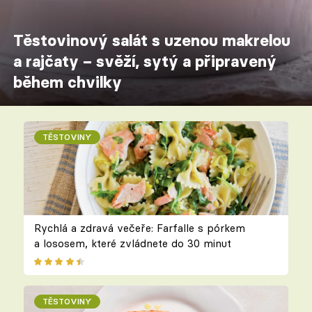
Těstovinový salát s uzenou makrelou
a rajčaty – svěží, sytý a připravený
během chvilky
TĚSTOVINY
Rychlá a zdravá večeře: Farfalle s pórkem
a lososem, které zvládnete do 30 minut
TĚSTOVINY