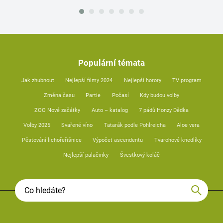
Populární témata
Jak zhubnout
Nejlepší filmy 2024
Nejlepší horory
TV program
Změna času
Partie
Počasí
Kdy budou volby
ZOO Nové začátky
Auto – katalog
7 pádů Honzy Dědka
Volby 2025
Svařené víno
Tatarák podle Pohlreicha
Aloe vera
Pěstování lichořeřišnice
Výpočet ascendentu
Tvarohové knedlíky
Nejlepší palačinky
Švestkový koláč