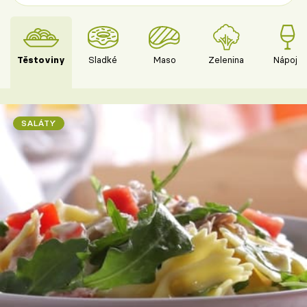
Těstoviny
Sladké
Maso
Zelenina
Nápoje
SALÁTY