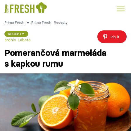
Prima Fresh
■
Prima Fresh
Recepty
Kuře
Polévky k večeři
Rychlé večeře
Trendy:
RECEPTY
Pin it
archiv Labeta
Česká kuchyně
Čokoláda
Pomerančová marmeláda
s kapkou rumu
Témata
Recepty
Články
TV Program