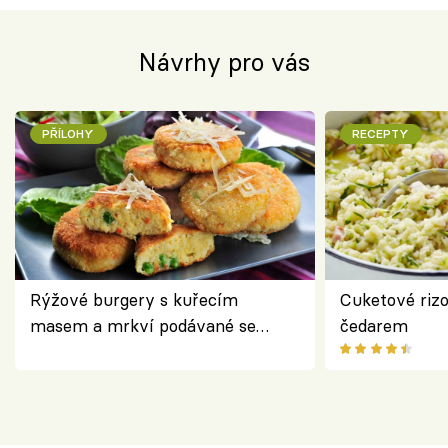
Návrhy pro vás
PŘÍLOHY
RECEPTY
Rýžové burgery s kuřecím
Cuketové rizo
masem a mrkví podávané se
čedarem
salátem – lehká a chutná večeře