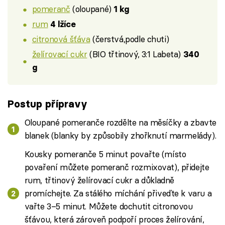
pomeranč
(oloupané)
1 kg
rum
4 lžíce
citronová šťáva
(čerstvá,podle chuti)
želírovací cukr
(BIO třtinový, 3:1 Labeta)
340
g
Postup přípravy
Oloupané pomeranče rozdělte na měsíčky a zbavte
blanek (blanky by způsobily zhořknutí marmelády).
Kousky pomeranče 5 minut povařte (místo
povaření můžete pomeranč rozmixovat), přidejte
rum, třtinový želírovací cukr a důkladně
promíchejte. Za stálého míchání přiveďte k varu a
vařte 3–5 minut. Můžete dochutit citronovou
šťávou, která zároveň podpoří proces želírování,