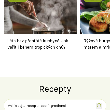
Léto bez přehřáté kuchyně. Jak
Rýžové burge
vařit i během tropických dnů?
masem a mrk
salátem – leh
Recepty