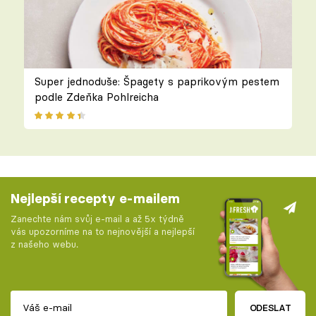
Super jednoduše: Špagety s paprikovým pestem
podle Zdeňka Pohlreicha
Nejlepší recepty e-mailem
Zanechte nám svůj e-mail a až 5x týdně
vás upozorníme na to nejnovější a nejlepší
z našeho webu.
ODESLAT