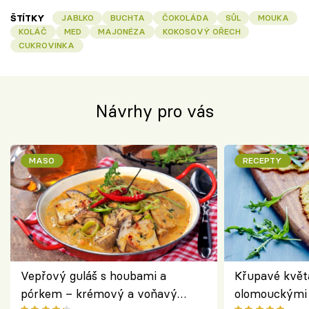
ŠTÍTKY
JABLKO
BUCHTA
ČOKOLÁDA
SŮL
MOUKA
KOLÁČ
MED
MAJONÉZA
KOKOSOVÝ OŘECH
CUKROVINKA
Návrhy pro vás
MASO
RECEPTY
Vepřový guláš s houbami a
Křupavé květ
pórkem – krémový a voňavý
olomouckými 