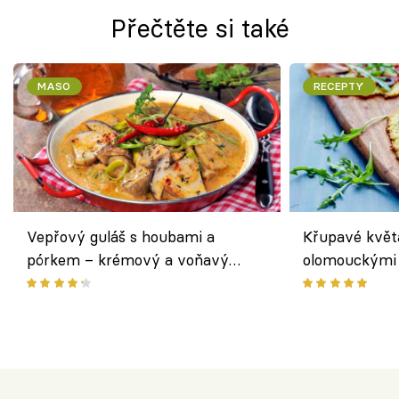
Přečtěte si také
MASO
RECEPTY
Vepřový guláš s houbami a
Křupavé květ
pórkem – krémový a voňavý
olomouckými 
pokrm z jednoho hrnce
bezlepkový o
českým sýre