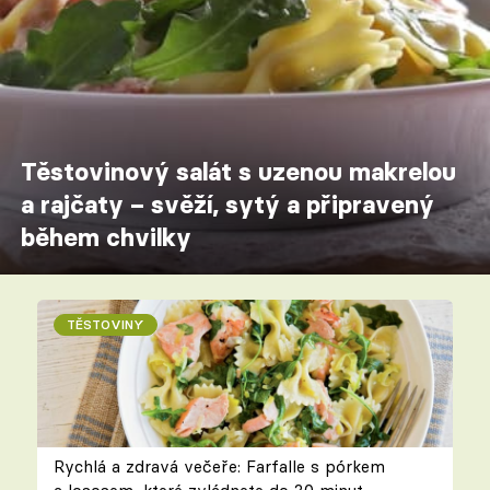
Těstovinový salát s uzenou makrelou
a rajčaty – svěží, sytý a připravený
během chvilky
TĚSTOVINY
Rychlá a zdravá večeře: Farfalle s pórkem