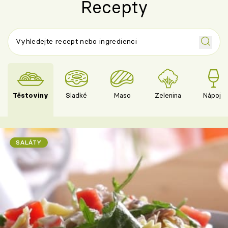
Recepty
Těstoviny
Sladké
Maso
Zelenina
Nápoje
SALÁTY