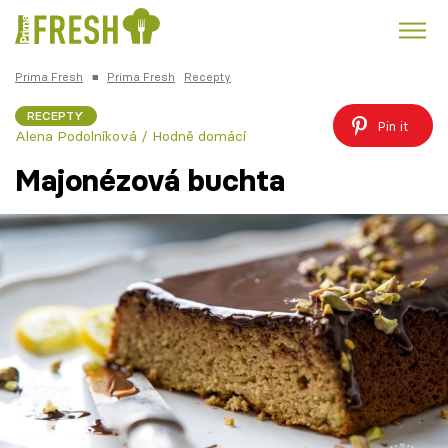
Prima Fresh
■
Prima Fresh
Recepty
Kuře
Polévky k večeři
Rychlé večeře
Trendy:
RECEPTY
Pin it
Alena Podolníková / Hodně domácí
Česká kuchyně
Čokoláda
Majonézová buchta
Témata
Recepty
Články
TV Program