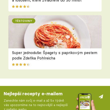
a lososem, které zvládnete do 30 minut
TĚSTOVINY
Super jednoduše: Špagety s paprikovým pestem
podle Zdeňka Pohlreicha
Nejlepší recepty e-mailem
Zanechte nám svůj e-mail a až 5x týdně
vás upozorníme na to nejnovější a nejlepší
z našeho webu.