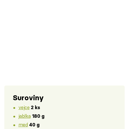
Suroviny
vejce
2 ks
jablka
180 g
med
40 g