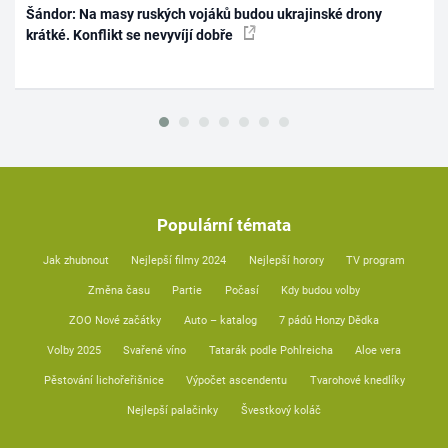
Šándor: Na masy ruských vojáků budou ukrajinské drony
krátké. Konflikt se nevyvíjí dobře
Populární témata
Jak zhubnout
Nejlepší filmy 2024
Nejlepší horory
TV program
Změna času
Partie
Počasí
Kdy budou volby
ZOO Nové začátky
Auto – katalog
7 pádů Honzy Dědka
Volby 2025
Svařené víno
Tatarák podle Pohlreicha
Aloe vera
Pěstování lichořeřišnice
Výpočet ascendentu
Tvarohové knedlíky
Nejlepší palačinky
Švestkový koláč