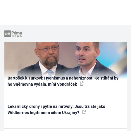
Bartošek k Turkovi: Hyenismus a nehoráznost. Ke stíhání by
ho Sněmovna vydala, míní Vondráček
Lékárničky, drony i pytle na mrtvoly: Jsou tržiště jako
Wildberries legitimním cílem Ukrajiny?