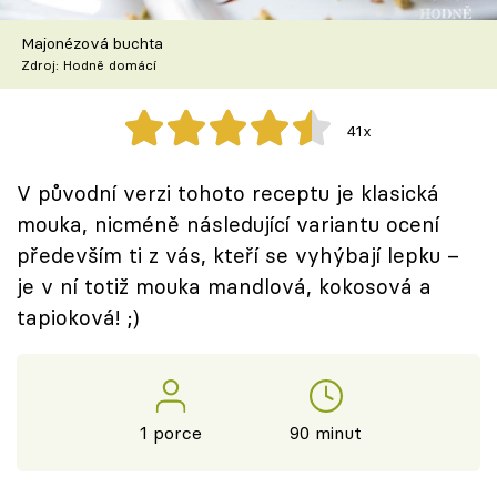
Škola vaření
Majonézová buchta
Zdroj: Hodně domácí
Recepty z TV
Speciál: Cuketa
41x
Těhotnej kuchař
V původní verzi tohoto receptu je klasická
mouka, nicméně následující variantu ocení
Sledujte prima+
především ti z vás, kteří se vyhýbají lepku –
je v ní totiž mouka mandlová, kokosová a
Přihlášení
tapioková! ;)
Sledujte nás
1 porce
90 minut