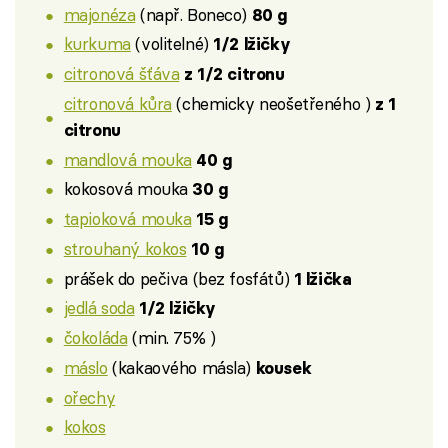
majonéza
(např. Boneco)
80 g
kurkuma
(volitelné)
1/2 lžičky
citronová šťáva
z 1/2 citronu
citronová kůra
(chemicky neošetřeného )
z 1
citronu
mandlová mouka
40 g
kokosová mouka
30 g
tapioková mouka
15 g
strouhaný kokos
10 g
prášek do pečiva (bez fosfátů)
1 lžička
jedlá soda
1/2 lžičky
čokoláda
(min. 75% )
máslo
(kakaového másla)
kousek
ořechy
kokos