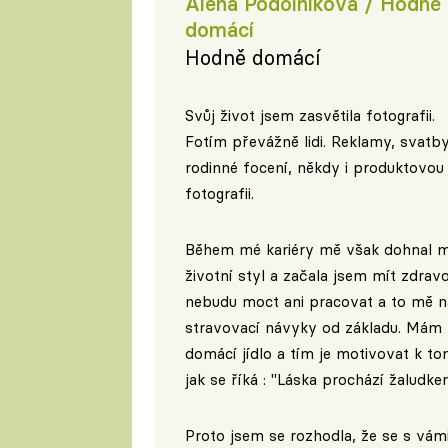
Alena Podolníková / Hodně
domácí
Hodně domácí
Svůj život jsem zasvětila fotografii.
Fotím převážně lidi. Reklamy, svatby
rodinné focení, někdy i produktovou
fotografii.
Během mé kariéry mě však dohnal m
životní styl a začala jsem mít zdra
nebudu moct ani pracovat a to mě nat
stravovací návyky od základu. Mám ro
domácí jídlo a tím je motivovat k to
jak se říká : "Láska prochází žaludkem 
Proto jsem se rozhodla, že se s vám