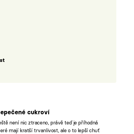
rst
nepečené cukroví
eště není nic ztraceno, právě teď je příhodná
é mají kratší trvanlivost, ale o to lepší chuť