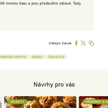
říliš mnoho času a jsou především zdravé. Tedy
Sdílejte článek
VÁNOČNÍ CUKROVÍ
MÁSLO
ŠLEHAČKA
Návrhy pro vás
RECEPTY
PŘEDKRMY A 