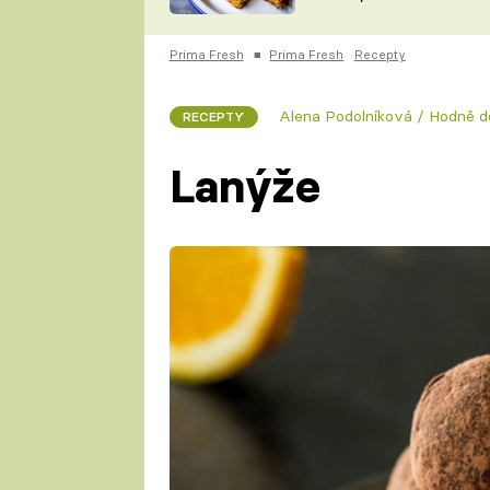
skvělý způsob, jak
ZDENĚK
zpracovat přerostlé
ČESKO NA TALÍŘI
cukety
POHLREICH
Prima Fresh
■
Prima Fresh
Recepty
KAROLÍNA,
JAROSLAV SAPÍK
DOMÁCÍ
Alena Podolníková / Hodně 
RECEPTY
KUCHAŘKA
KAROLÍNA
KAMBERSKÁ
Lanýže