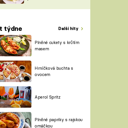
TORKY
ESH
t týdne
Další hity
Plněné cukety s krůtím
masem
Hrníčková buchta s
ovocem
Aperol Spritz
Plněné papriky s rajskou
omáčkou