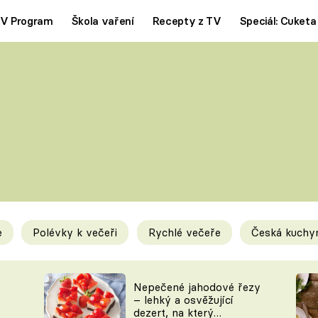
V Program
Škola vaření
Recepty z TV
Speciál: Cuketa
Polévky
Saláty
ČESKÁ KLASIKA
TĚSTOVIN
SILNÉ VÝVARY
SLADKÉ
KRÉMOVÉ
BEZMASÁ J
e
Polévky k večeři
Rychlé večeře
Česká kuchy
y
Tipy a triky
Novink
Nepečené jahodové řezy
– lehký a osvěžující
dezert, na který
KAM ZA JÍDLEM
BLOG