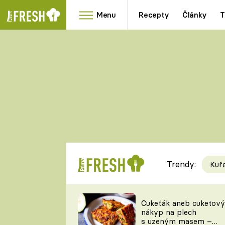
Menu
Recepty
Články
T
Oblíbené
Přílohy
recepty
HRANOLKY
HOUBY
KNEDLÍKY
DÝNĚ
KAŠE
RYCHLOVKY
Trendy:
Kuř
Populární
Videorecept
Cukeťák aneb cuketový
nákyp na plech
kuchaři
s uzeným masem –
TEĎ VAŘÍ ŠÉF!