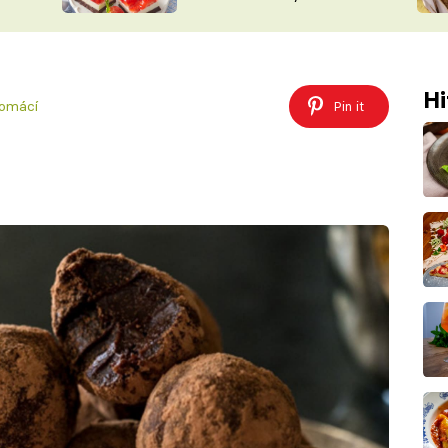
nepotřebujete troubu
ŠÉFREDAK
VYCHYTÁVKY
SOUTĚŽ FR
NA NÁKUPECH
ČASOPIS
Hi
domácí
Pin it