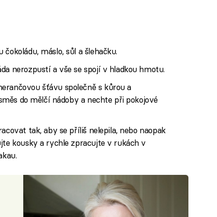
 čokoládu, máslo, sůl a šlehačku.
da nerozpustí a vše se spojí v hladkou hmotu.
merančovou šťávu společně s kůrou a
e směs do mělčí nádoby a nechte při pokojové
acovat tak, aby se příliš nelepila, nebo naopak
jte kousky a rychle zpracujte v rukách v
akau.