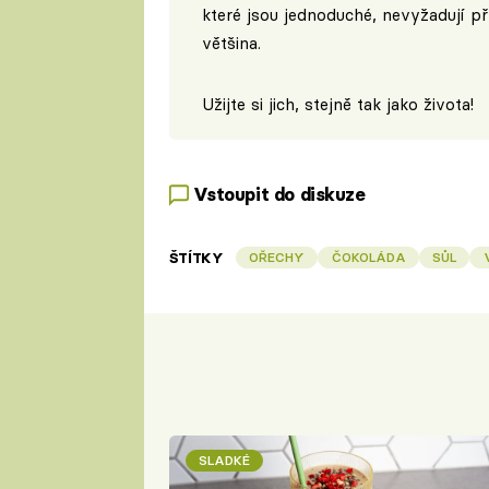
které jsou jednoduché, nevyžadují p
většina.
Užijte si jich, stejně tak jako života!
Vstoupit do diskuze
ŠTÍTKY
OŘECHY
ČOKOLÁDA
SŮL
SLADKÉ