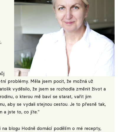
,
ůj
votní problémy. Měla jsem pocit, že možná už
olik vyděsilo, že jsem se rozhodla změnit život a
dinu, o kterou mě baví se starat, vařit jim
mu, aby se vydali stejnou cestou. Je to přesně tak,
a jste to, co jíte."
i na blogu
Hodně domácí
podělím o mé recepty,