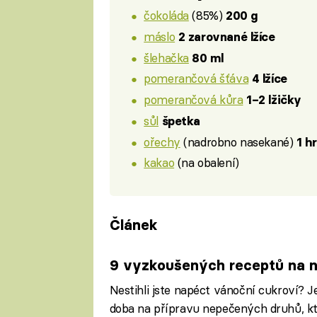
čokoláda
(85%)
200 g
máslo
2 zarovnané lžíce
šlehačka
80 ml
pomerančová šťáva
4 lžíce
pomerančová kůra
1–2 lžičky
sůl
špetka
ořechy
(nadrobno nasekané)
1 h
kakao
(na obalení)
Článek
9 vyzkoušených receptů na 
Nestihli jste napéct vánoční cukroví? J
doba na přípravu nepečených druhů, kter