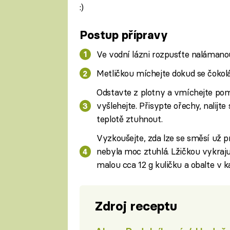
:)
Postup přípravy
Ve vodní lázni rozpusťte nalámanou
Metličkou míchejte dokud se čokolá
Odstavte z plotny a vmíchejte po
vyšlehejte. Přisypte ořechy, nalijt
teplotě ztuhnout.
Vyzkoušejte, zda lze se směsí už pr
nebyla moc ztuhlá. Lžičkou vykraju
malou cca 12 g kuličku a obalte v k
Zdroj receptu