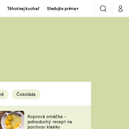
Těhotnej kuchař
Sledujte prima+
Vyhledávání
Můj p
Prima+
Y
CNN Prima NEWS
Prima ZOOM
ÍDLA
Prima LIVING
Prima Ženy
ně
Čokoláda
Prima LAJK
y
Koprová omáčka -
jednoduchý recept na
Sledujte nás
poctivou klasiku