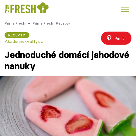
Prima Fresh
■
Prima Fresh
Recepty
Kuře
Polévky k večeři
Rychlé večeře
Trendy:
RECEPTY
Pin it
Akademiekvality.cz
Česká kuchyně
Čokoláda
Jednoduché domácí jahodové
nanuky
Témata
Recepty
Články
TV Program