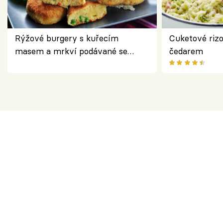
Rýžové burgery s kuřecím
Cuketové rizo
masem a mrkví podávané se
čedarem
salátem – lehká a chutná večeře