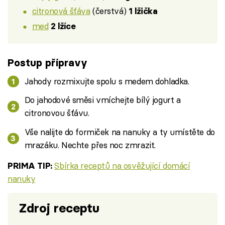
citronová šťáva
(čerstvá)
1 lžička
med
2 lžíce
Postup přípravy
Jahody rozmixujte spolu s medem dohladka.
Do jahodové směsi vmíchejte bílý jogurt a
citronovou šťávu.
Vše nalijte do formiček na nanuky a ty umístěte do
mrazáku. Nechte přes noc zmrazit.
Sbírka receptů na osvěžující domácí
PRIMA TIP:
nanuky
Zdroj receptu