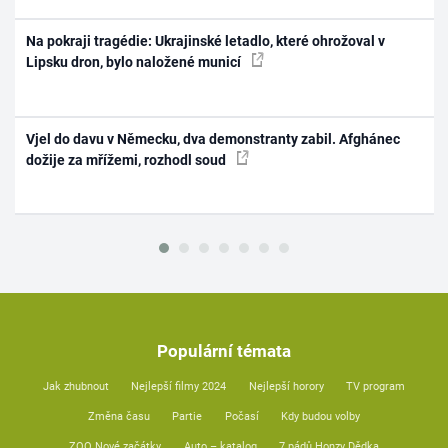
Na pokraji tragédie: Ukrajinské letadlo, které ohrožoval v
Lipsku dron, bylo naložené municí
Vjel do davu v Německu, dva demonstranty zabil. Afghánec
dožije za mřížemi, rozhodl soud
Populární témata
Jak zhubnout
Nejlepší filmy 2024
Nejlepší horory
TV program
Změna času
Partie
Počasí
Kdy budou volby
ZOO Nové začátky
Auto – katalog
7 pádů Honzy Dědka