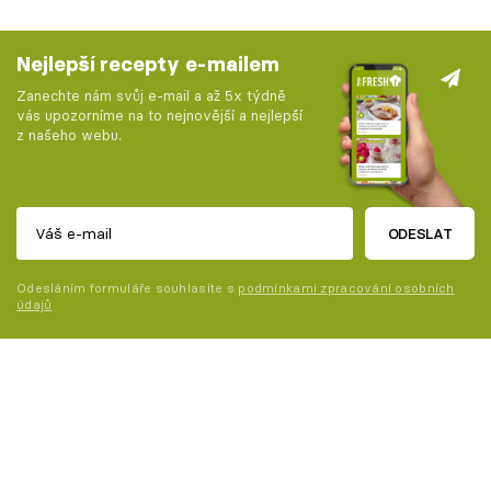
Nejlepší recepty e-mailem
Zanechte nám svůj e-mail a až 5x týdně
vás upozorníme na to nejnovější a nejlepší
z našeho webu.
ODESLAT
Odesláním formuláře souhlasíte s
podmínkami zpracování osobních
údajů