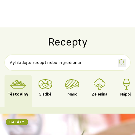
Recepty
Těstoviny
Sladké
Maso
Zelenina
Nápoje
SALÁTY