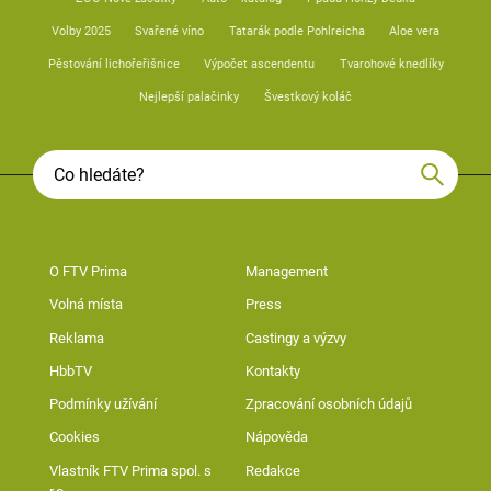
Volby 2025
Svařené víno
Tatarák podle Pohlreicha
Aloe vera
Pěstování lichořeřišnice
Výpočet ascendentu
Tvarohové knedlíky
Nejlepší palačinky
Švestkový koláč
O FTV Prima
Management
Volná místa
Press
Reklama
Castingy a výzvy
HbbTV
Kontakty
Podmínky užívání
Zpracování osobních údajů
Cookies
Nápověda
Vlastník FTV Prima spol. s
Redakce