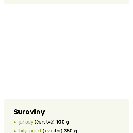
Suroviny
jahody
(čerstvé)
100 g
bílý jogurt
(kvalitní)
350 g