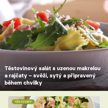
Těstovinový salát s uzenou makrelou
a rajčaty – svěží, sytý a připravený
během chvilky
TĚSTOVINY