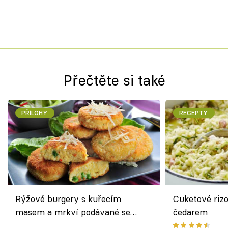
Přečtěte si také
PŘÍLOHY
RECEPTY
Rýžové burgery s kuřecím
Cuketové rizo
masem a mrkví podávané se
čedarem
salátem – lehká a chutná večeře