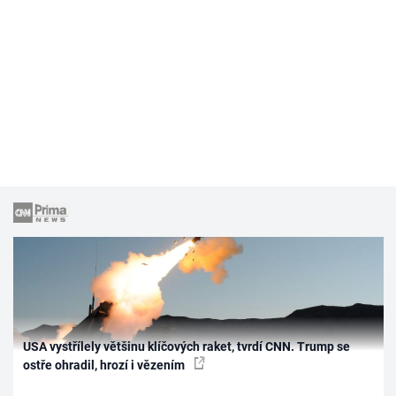
USA vystřílely většinu klíčových raket, tvrdí CNN. Trump se
ostře ohradil, hrozí i vězením