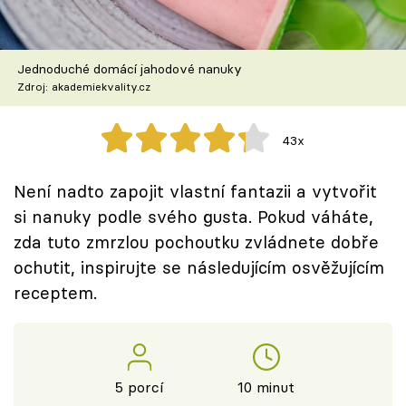
Škola vaření
Recepty z TV
Jednoduché domácí jahodové nanuky
Zdroj: akademiekvality.cz
Speciál: Cuketa
43x
Těhotnej kuchař
Není nadto zapojit vlastní fantazii a vytvořit
Sledujte prima+
si nanuky podle svého gusta. Pokud váháte,
zda tuto zmrzlou pochoutku zvládnete dobře
Přihlášení
ochutit, inspirujte se následujícím osvěžujícím
receptem.
Sledujte nás
5 porcí
10 minut