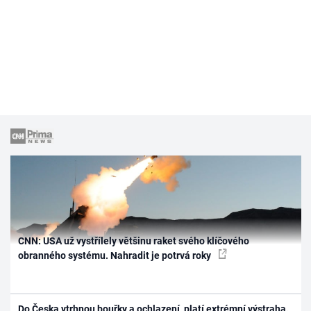
CNN: USA už vystřílely většinu raket svého klíčového
obranného systému. Nahradit je potrvá roky
Do Česka vtrhnou bouřky a ochlazení, platí extrémní výstraha.