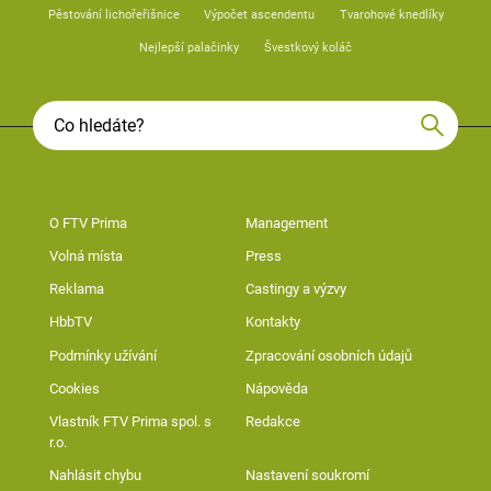
Pěstování lichořeřišnice
Výpočet ascendentu
Tvarohové knedlíky
Nejlepší palačinky
Švestkový koláč
O FTV Prima
Management
Volná místa
Press
Reklama
Castingy a výzvy
HbbTV
Kontakty
Podmínky užívání
Zpracování osobních údajů
Cookies
Nápověda
Vlastník FTV Prima spol. s
Redakce
r.o.
Nahlásit chybu
Nastavení soukromí