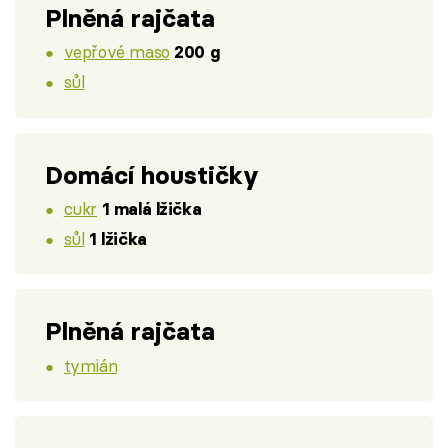
Plněná rajčata
vepřové maso
200 g
sůl
Domácí houstičky
cukr
1 malá lžička
sůl
1 lžička
Plněná rajčata
tymián