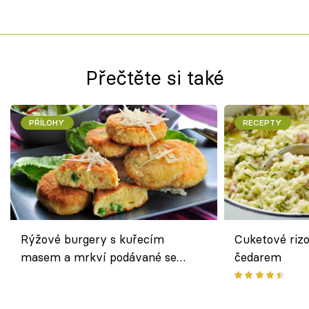
Přečtěte si také
PŘÍLOHY
RECEPTY
Rýžové burgery s kuřecím
Cuketové rizo
masem a mrkví podávané se
čedarem
salátem – lehká a chutná večeře