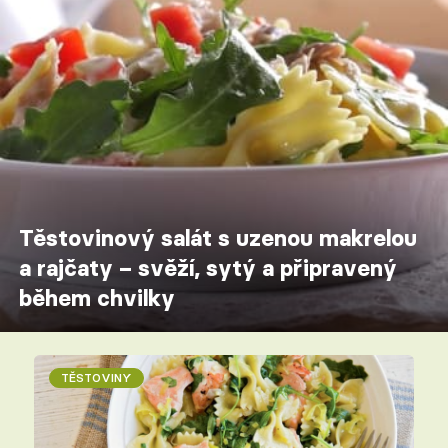
Těstovinový salát s uzenou makrelou
a rajčaty – svěží, sytý a připravený
během chvilky
TĚSTOVINY