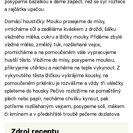
posypeme bazalkou a dáme zapéct, než se sýr rozteče
a rajčátka upečou.
Domácí houstičky: Mouku prosejeme do mísy,
vmícháme sůl a zaděláme kváskem z droždí, šálku
vlažného mléka, cukru a lžičky mouky. Přidáme zbylé
vlažné mléko, změklý tuk, rozšlehané vejce,
promícháme a na pomoučeném vále vypracujeme
hustší těsto. Vložíme do mísy, posypeme moukou,
přikryjeme utěrkou a necháme na teple vykynout. Z
vykynutého těsta lžičkou vykrájíme kousky, na
pomoučeném prkénku je rozválíme a vždy tři válečky
spleteme do housky. Pečivo rozložíme na pomaštěný
plech nebo papír, necháme chvilku kynout, pak
potřeme rozšlehaným vejcem, posypeme solí, mákem
či kmínem a v předehřáté troubě pečeme dozlatova.
Zdroj receptu