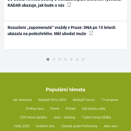
RADAR ukazuje, jak bude u vás
Rozuzlení „zapomenuté“ vraždy v Praze: DNA po 15 letech
ukázala na podezřelého. Měl ubodat muže
Populární témata
Jak zhubnout
Nejlepší filmy 2024
Nejlepší horory
TV program
Změna času
Partie
Počasí
Kdy budou volby
ZOO Nové začátky
Auto – katalog
7 pádů Honzy Dědka
Volby 2025
Svařené víno
Tatarák podle Pohlreicha
Aloe vera