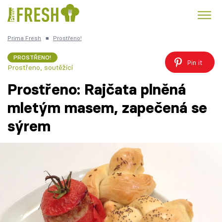
Prima Fresh
■
Prostřeno!
Kuře
Polévky k večeři
Rychlé večeře
Trendy:
PROSTŘENO!
Pin it
Prostřeno, soutěžící
Česká kuchyně
Čokoláda
Prostřeno: Rajčata plněná
mletým masem, zapečená se
sýrem
Témata
Recepty
Články
TV Program