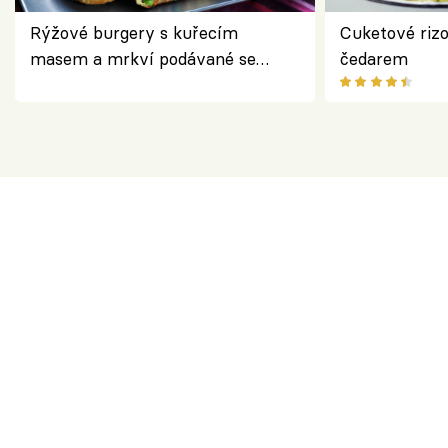
Rýžové burgery s kuřecím
Cuketové rizo
masem a mrkví podávané se
čedarem
salátem – lehká a chutná večeře