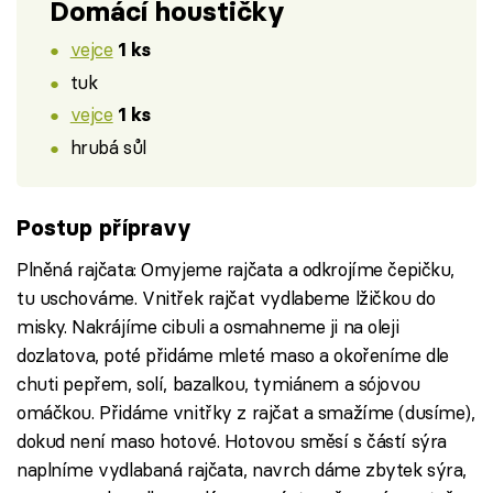
Domácí houstičky
vejce
1 ks
tuk
vejce
1 ks
hrubá sůl
Postup přípravy
Plněná rajčata: Omyjeme rajčata a odkrojíme čepičku,
tu uschováme. Vnitřek rajčat vydlabeme lžičkou do
misky. Nakrájíme cibuli a osmahneme ji na oleji
dozlatova, poté přidáme mleté maso a okořeníme dle
chuti pepřem, solí, bazalkou, tymiánem a sójovou
omáčkou. Přidáme vnitřky z rajčat a smažíme (dusíme),
dokud není maso hotové. Hotovou směsí s částí sýra
naplníme vydlabaná rajčata, navrch dáme zbytek sýra,