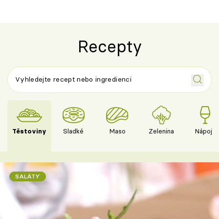
Recepty
Těstoviny
Sladké
Maso
Zelenina
Nápoje
SALÁTY