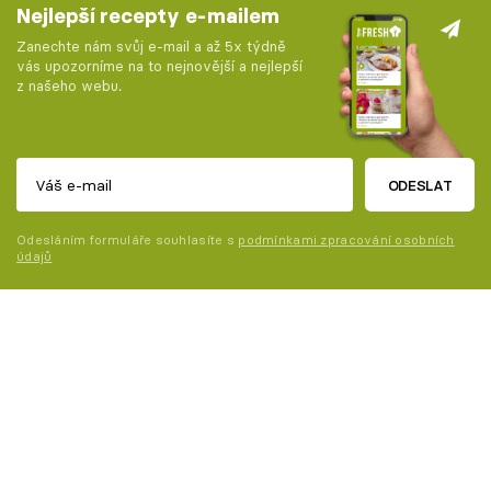
Nejlepší recepty e-mailem
Zanechte nám svůj e-mail a až 5x týdně
vás upozorníme na to nejnovější a nejlepší
z našeho webu.
ODESLAT
Odesláním formuláře souhlasíte s
podmínkami zpracování osobních
údajů