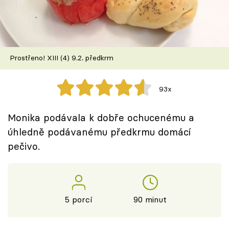
Škola vaření
Recepty z TV
Prostřeno! XIII (4) 9.2. předkrm
Speciál: Cuketa
Těhotnej kuchař
93x
Sledujte prima+
Monika podávala k dobře ochucenému a
úhledně podávanému předkrmu domácí
Přihlášení
pečivo.
Sledujte nás
5 porcí
90 minut