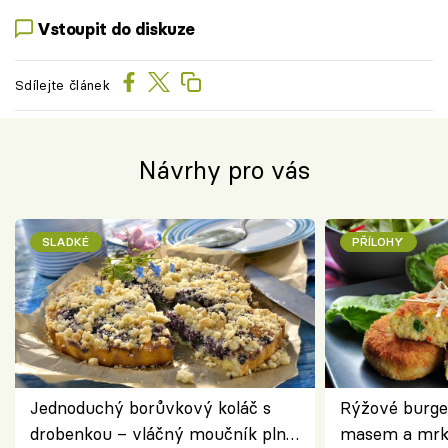
Vstoupit do diskuze
Sdílejte článek
Návrhy pro vás
SLADKÉ
PŘÍLOHY
Jednoduchý borůvkový koláč s
Rýžové burge
drobenkou – vláčný moučník plný
masem a mrk