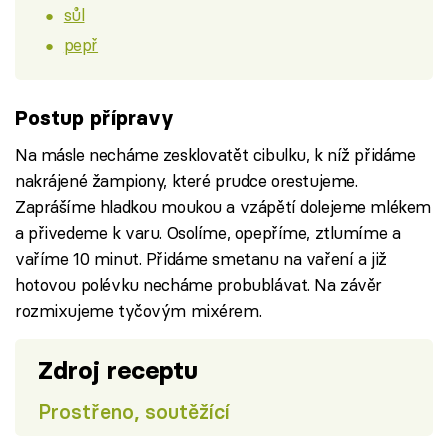
sůl
pepř
Postup přípravy
Na másle necháme zesklovatět cibulku, k níž přidáme
nakrájené žampiony, které prudce orestujeme.
Zaprášíme hladkou moukou a vzápětí dolejeme mlékem
a přivedeme k varu. Osolíme, opepříme, ztlumíme a
vaříme 10 minut. Přidáme smetanu na vaření a již
hotovou polévku necháme probublávat. Na závěr
rozmixujeme tyčovým mixérem.
Zdroj receptu
Prostřeno, soutěžící