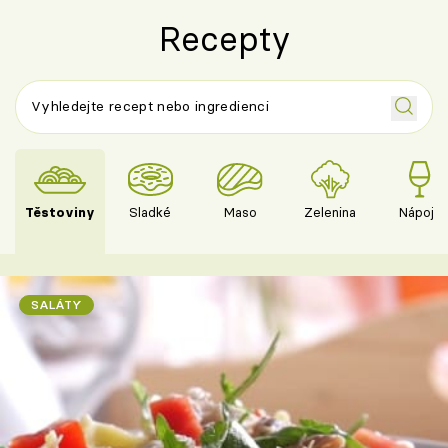
Recepty
Těstoviny
Sladké
Maso
Zelenina
Nápoje
SALÁTY