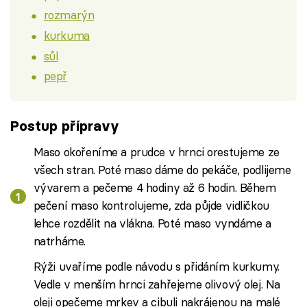
rozmarýn
kurkuma
sůl
pepř
Postup přípravy
Maso okořeníme a prudce v hrnci orestujeme ze
všech stran. Poté maso dáme do pekáče, podlijeme
vývarem a pečeme 4 hodiny až 6 hodin. Během
pečení maso kontrolujeme, zda půjde vidličkou
lehce rozdělit na vlákna. Poté maso vyndáme a
natrháme.
Rýži uvaříme podle návodu s přidáním kurkumy.
Vedle v menším hrnci zahřejeme olivový olej. Na
oleji opečeme mrkev a cibuli nakrájenou na malé