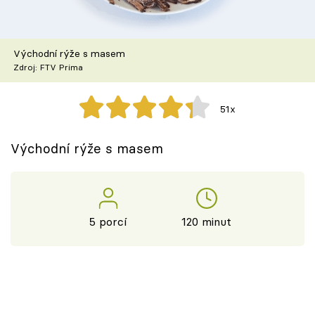
Škola vaření
Recepty z TV
Východní rýže s masem
Zdroj: FTV Prima
Speciál: Cuketa
51x
Těhotnej kuchař
Východní rýže s masem
Sledujte prima+
Přihlášení
5 porcí
120 minut
Sledujte nás