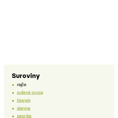
Suroviny
rajče
sušené ovoce
česnek
slanina
paprika