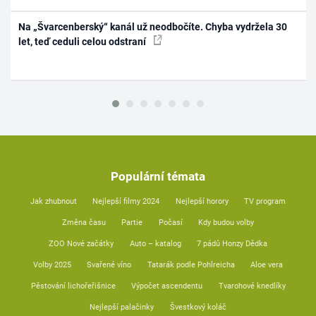
Na „Švarcenberský“ kanál už neodbočíte. Chyba vydržela 30
let, teď ceduli celou odstraní
Populární témata
Jak zhubnout
Nejlepší filmy 2024
Nejlepší horory
TV program
Změna času
Partie
Počasí
Kdy budou volby
ZOO Nové začátky
Auto – katalog
7 pádů Honzy Dědka
Volby 2025
Svařené víno
Tatarák podle Pohlreicha
Aloe vera
Pěstování lichořeřišnice
Výpočet ascendentu
Tvarohové knedlíky
Nejlepší palačinky
Švestkový koláč