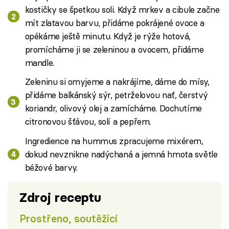
kostičky se špetkou soli. Když mrkev a cibule začne
mít zlatavou barvu, přidáme pokrájené ovoce a
opékáme ještě minutu. Když je rýže hotová,
promícháme ji se zeleninou a ovocem, přidáme
mandle.
Zeleninu si omyjeme a nakrájíme, dáme do mísy,
přidáme balkánský sýr, petrželovou nať, čerstvý
koriandr, olivový olej a zamícháme. Dochutíme
citronovou šťávou, solí a pepřem.
Ingredience na hummus zpracujeme mixérem,
dokud nevznikne nadýchaná a jemná hmota světle
béžové barvy.
Zdroj receptu
Prostřeno, soutěžící