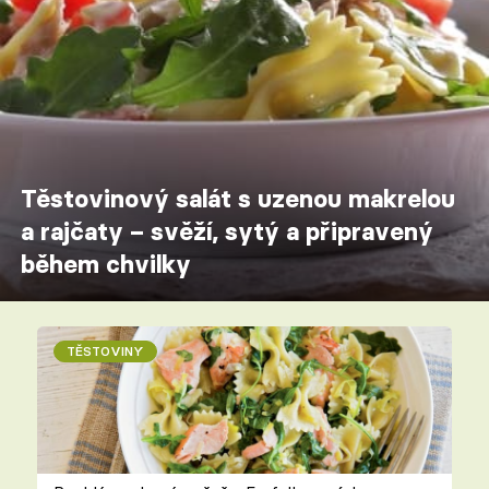
Těstovinový salát s uzenou makrelou
a rajčaty – svěží, sytý a připravený
během chvilky
TĚSTOVINY