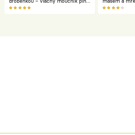
drobenkou – vláčný moučník plný
masem a mrk
ovoce
salátem – leh