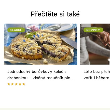
Přečtěte si také
SLADKÉ
NOVINKY
Jednoduchý borůvkový koláč s
Léto bez přeh
drobenkou – vláčný moučník plný
vařit i během
ovoce