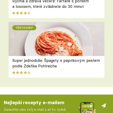
Rychlá a zdravá večeře: Farfalle s pórkem
a lososem, které zvládnete do 30 minut
TĚSTOVINY
Super jednoduše: Špagety s paprikovým pestem
podle Zdeňka Pohlreicha
Nejlepší recepty e-mailem
Zanechte nám svůj e-mail a až 5x týdně