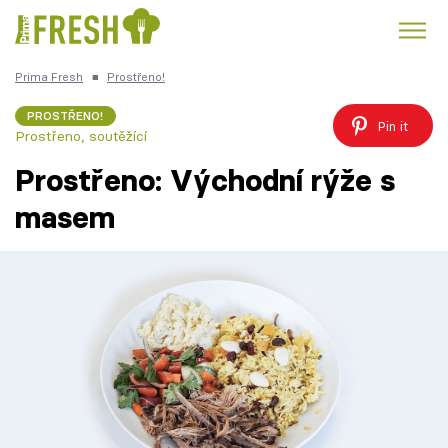
Prima Fresh
■
Prostřeno!
Kuře
Polévky k večeři
Rychlé večeře
Trendy:
PROSTŘENO!
Pin it
Prostřeno, soutěžící
Česká kuchyně
Čokoláda
Prostřeno: Východní rýže s
masem
Témata
Recepty
Články
TV Program