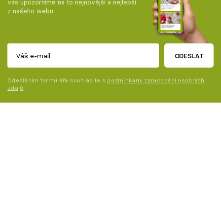
vás upozorníme na to nejnovější a nejlepší
z našeho webu.
ODESLAT
Odesláním formuláře souhlasíte s
podmínkami zpracování osobních
údajů