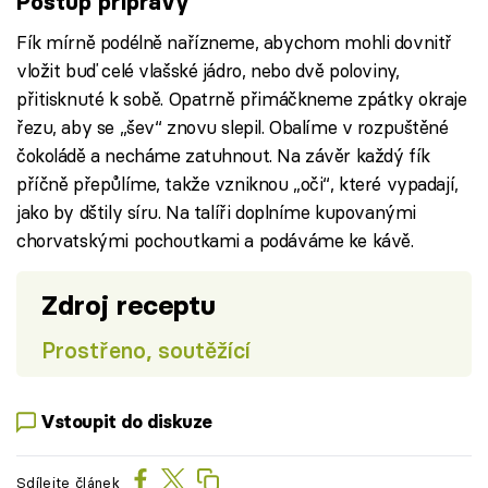
Postup přípravy
Fík mírně podélně nařízneme, abychom mohli dovnitř
vložit buď celé vlašské jádro, nebo dvě poloviny,
přitisknuté k sobě. Opatrně přimáčkneme zpátky okraje
řezu, aby se „šev“ znovu slepil. Obalíme v rozpuštěné
čokoládě a necháme zatuhnout. Na závěr každý fík
příčně přepůlíme, takže vzniknou „oči“, které vypadají,
jako by dštily síru. Na talíři doplníme kupovanými
chorvatskými pochoutkami a podáváme ke kávě.
Zdroj receptu
Prostřeno, soutěžící
Vstoupit do diskuze
Sdílejte článek