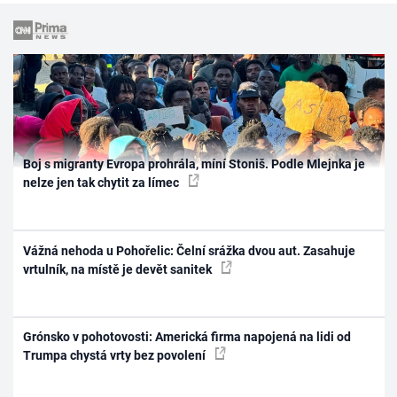
Boj s migranty Evropa prohrála, míní Stoniš. Podle Mlejnka je
nelze jen tak chytit za límec
Vážná nehoda u Pohořelic: Čelní srážka dvou aut. Zasahuje
vrtulník, na místě je devět sanitek
Grónsko v pohotovosti: Americká firma napojená na lidi od
Trumpa chystá vrty bez povolení