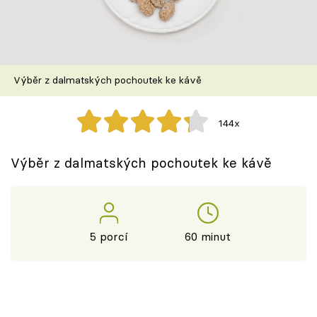
Škola vaření
Recepty z TV
Výběr z dalmatských pochoutek ke kávě
Speciál: Cuketa
Těhotnej kuchař
144x
Sledujte prima+
Výběr z dalmatských pochoutek ke kávě
Přihlášení
5 porcí
60 minut
Sledujte nás