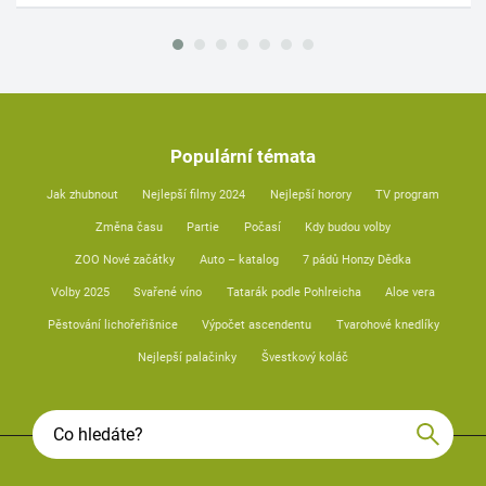
Populární témata
Jak zhubnout
Nejlepší filmy 2024
Nejlepší horory
TV program
Změna času
Partie
Počasí
Kdy budou volby
ZOO Nové začátky
Auto – katalog
7 pádů Honzy Dědka
Volby 2025
Svařené víno
Tatarák podle Pohlreicha
Aloe vera
Pěstování lichořeřišnice
Výpočet ascendentu
Tvarohové knedlíky
Nejlepší palačinky
Švestkový koláč