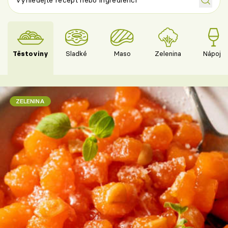
Těstoviny
Sladké
Maso
Zelenina
Nápoje
ZELENINA