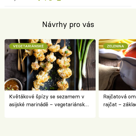
Návrhy pro vás
VEGETARIÁNSKÉ
ZELENINA
Květákové špízy se sezamem v
Rajčatová om
asijské marinádě – vegetariánská
rajčat – zákla
chuťovka z grilu