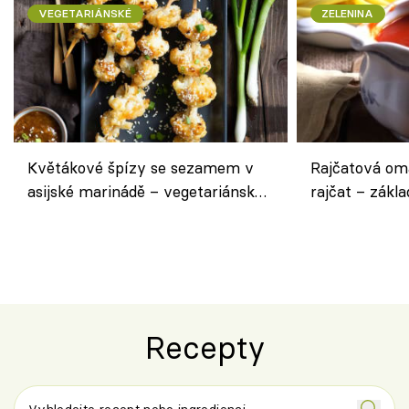
VEGETARIÁNSKÉ
ZELENINA
Květákové špízy se sezamem v
Rajčatová om
asijské marinádě – vegetariánská
rajčat – zákla
chuťovka z grilu
Recepty