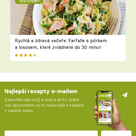
TĚSTOVINY
Rychlá a zdravá večeře: Farfalle s pórkem
a lososem, které zvládnete do 30 minut
Nejlepší recepty e-mailem
Zanechte nám svůj e-mail a až 5x týdně
vás upozorníme na to nejnovější a nejlepší
z našeho webu.