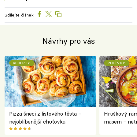
Sdílejte článek
Návrhy pro vás
RECEPTY
POLÉVKY
Pizza šneci z listového těsta –
Hruškový ram
nejoblíbenější chuťovka
masem – netr
asijském styl