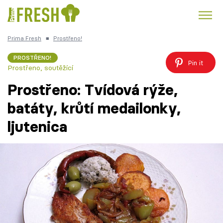
Prima Fresh
■
Prostřeno!
Kuře
Polévky k večeři
Rychlé večeře
Trendy:
PROSTŘENO!
Pin it
Prostřeno, soutěžící
Česká kuchyně
Čokoláda
Prostřeno: Tvídová rýže,
batáty, krůtí medailonky,
ljutenica
Témata
Recepty
Články
TV Program