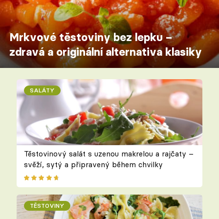
Mrkvové těstoviny bez lepku –
zdravá a originální alternativa klasiky
SALÁTY
Těstovinový salát s uzenou makrelou a rajčaty –
svěží, sytý a připravený během chvilky
TĚSTOVINY