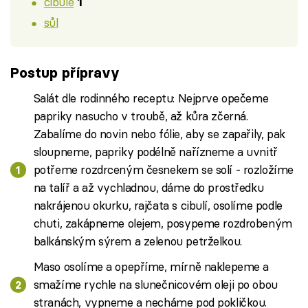
cibule
1
sůl
Postup přípravy
Salát dle rodinného receptu: Nejprve opečeme
papriky nasucho v troubě, až kůra zčerná.
Zabalíme do novin nebo fólie, aby se zapařily, pak
sloupneme, papriky podélně nařízneme a uvnitř
potřeme rozdrceným česnekem se solí - rozložíme
na talíř a až vychladnou, dáme do prostředku
nakrájenou okurku, rajčata s cibulí, osolíme podle
chuti, zakápneme olejem, posypeme rozdrobeným
balkánským sýrem a zelenou petrželkou.
Maso osolíme a opepříme, mírně naklepeme a
smažíme rychle na slunečnicovém oleji po obou
stranách, vypneme a necháme pod pokličkou.