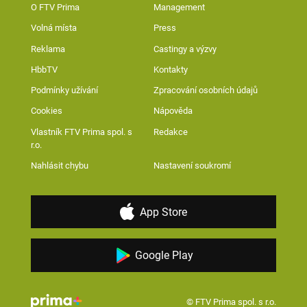
O FTV Prima
Management
Volná místa
Press
Reklama
Castingy a výzvy
HbbTV
Kontakty
Podmínky užívání
Zpracování osobních údajů
Cookies
Nápověda
Vlastník FTV Prima spol. s
Redakce
r.o.
Nahlásit chybu
Nastavení soukromí
App Store
Google Play
© FTV Prima spol. s r.o.