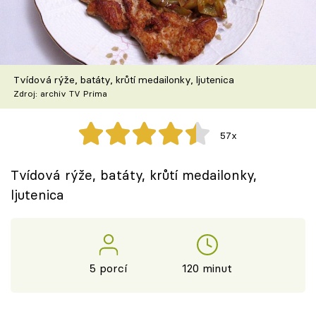
Škola vaření
Recepty z TV
Tvídová rýže, batáty, krůtí medailonky, ljutenica
Speciál: Cuketa
Zdroj: archiv TV Prima
Těhotnej kuchař
57x
Sledujte prima+
Tvídová rýže, batáty, krůtí medailonky,
ljutenica
Přihlášení
Sledujte nás
5 porcí
120 minut