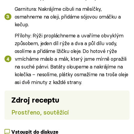
Garnitura: Nakrájíme cibuli na měsíčky,
osmahneme na oleji, přidáme sójovou omáčku a
kečup.
Přílohy: Rýži propláchneme a uvaříme obvyklým
způsobem, jeden díl rýže a dva a půl dílu vody,
osolíme a přidáme lžičku oleje. Do hotové rýže
vmícháme máslo a mák, který jsme mírně opražili
na suché pánvi. Batáty oloupeme a nakrájíme na
kolečka – nesolíme, plátky osmažíme na troše oleje
asi dvě minuty z každé strany.
Zdroj receptu
Prostřeno, soutěžící
Vstoupit do diskuze