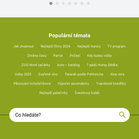
Populární témata
Jak zhubnout
Nejlepší filmy 2024
Nejlepší horory
TV program
Změna času
Partie
Počasí
Kdy budou volby
ZOO Nové začátky
Auto – katalog
7 pádů Honzy Dědka
Volby 2025
Svařené víno
Tatarák podle Pohlreicha
Aloe vera
Pěstování lichořeřišnice
Výpočet ascendentu
Tvarohové knedlíky
Nejlepší palačinky
Švestkový koláč