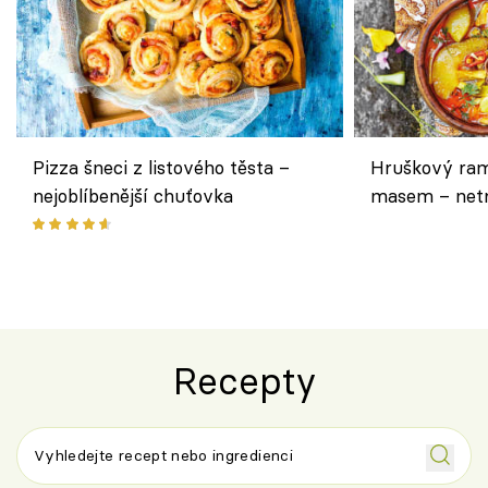
Pizza šneci z listového těsta –
Hruškový ram
nejoblíbenější chuťovka
masem – netr
asijském styl
Recepty