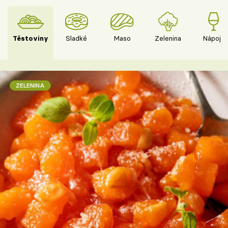
Těstoviny
Sladké
Maso
Zelenina
Nápoje
ZELENINA