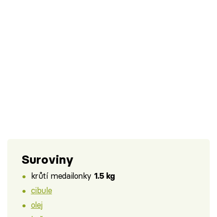
Suroviny
krůtí medailonky
1.5 kg
cibule
olej