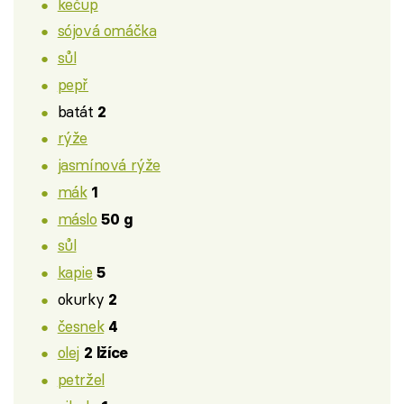
kečup
sójová omáčka
sůl
pepř
batát
2
rýže
jasmínová rýže
mák
1
máslo
50 g
sůl
kapie
5
okurky
2
česnek
4
olej
2 lžíce
petržel