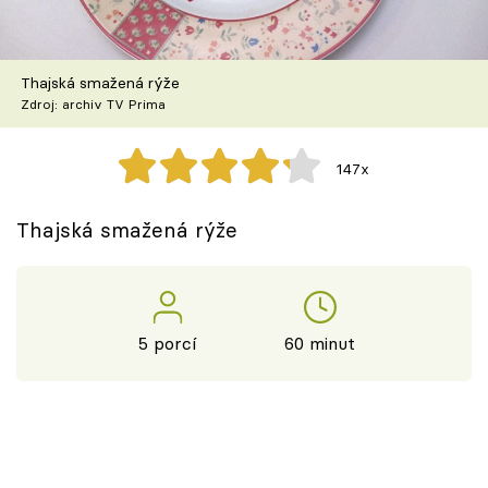
Škola vaření
Recepty z TV
Thajská smažená rýže
Zdroj: archiv TV Prima
Speciál: Cuketa
147x
Těhotnej kuchař
Thajská smažená rýže
Sledujte prima+
Přihlášení
5 porcí
60 minut
Sledujte nás