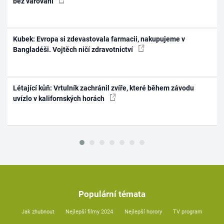
bez varování
Kubek: Evropa si zdevastovala farmacii, nakupujeme v
Bangladéši. Vojtěch ničí zdravotnictví
Létající kůň: Vrtulník zachránil zvíře, které během závodu
uvízlo v kalifornských horách
Populární témata
Jak zhubnout
Nejlepší filmy 2024
Nejlepší horory
TV program