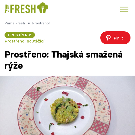
Prima Fresh
■
Prostřeno!
Kuře
Polévky k večeři
Rychlé večeře
Trendy:
PROSTŘENO!
Pin it
Prostřeno, soutěžící
Česká kuchyně
Čokoláda
Prostřeno: Thajská smažená
rýže
Témata
Recepty
Články
TV Program