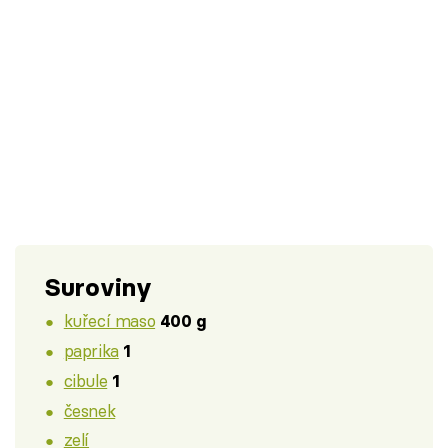
Suroviny
kuřecí maso
400 g
paprika
1
cibule
1
česnek
zelí