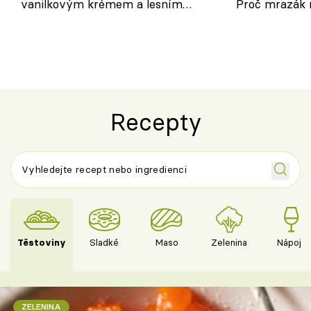
vanilkovým krémem a lesním
Proč mrazák n
ovocem podle Bread Society
horku vsadit 
Recepty
Těstoviny
Sladké
Maso
Zelenina
Nápoje
ZELENINA