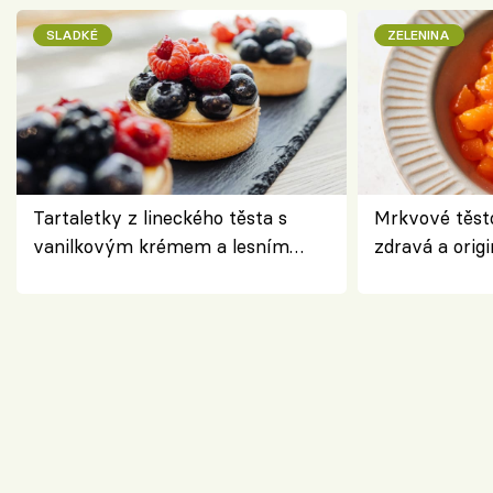
SLADKÉ
ZELENINA
Tartaletky z lineckého těsta s
Mrkvové těst
vanilkovým krémem a lesním
zdravá a origi
ovocem podle Bread Society
klasiky