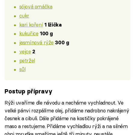
sójová omáčka
cukr
kari koření
1 lžička
kukuřice
100 g
jasmínová rýže
300 g
vejce
2
petržel
sůl
Postup přípravy
Rýži uvaříme dle návodu a necháme vychladnout. Ve
velké pánvi rozpálíme olej, přidáme nadrobno nakrájený
česnek a cibuli. Dále přidáme na kostičky pokrájené
maso a restujeme. Přidáme vychladlou rýži a na silném
ohni zprudka smažíme ještě tři minuty, neustále