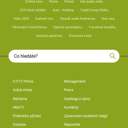
Změna času
Partie
Počasí
Kdy budou volby
ZOO Nové začátky
Auto – katalog
7 pádů Honzy Dědka
Volby 2025
Svařené víno
Tatarák podle Pohlreicha
Aloe vera
Pěstování lichořeřišnice
Výpočet ascendentu
Tvarohové knedlíky
Nejlepší palačinky
Švestkový koláč
O FTV Prima
Management
Volná místa
Press
Reklama
Castingy a výzvy
HbbTV
Kontakty
Podmínky užívání
Zpracování osobních údajů
Cookies
Nápověda