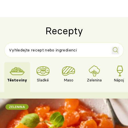
Španělskem
Recepty
Těstoviny
Sladké
Maso
Zelenina
Nápoje
ZELENINA