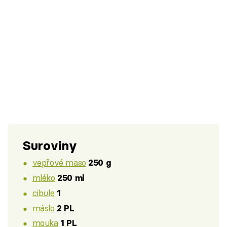
Suroviny
vepřové maso
250 g
mléko
250 ml
cibule
1
máslo
2 PL
mouka
1 PL