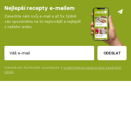
Nejlepší recepty e-mailem
Zanechte nám svůj e-mail a až 5x týdně
vás upozorníme na to nejnovější a nejlepší
z našeho webu.
ODESLAT
Odesláním formuláře souhlasíte s
podmínkami zpracování osobních
údajů