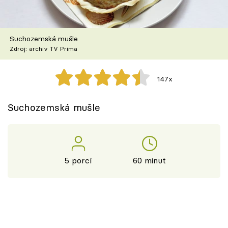
Škola vaření
Recepty z TV
Suchozemská mušle
Zdroj: archiv TV Prima
Speciál: Cuketa
147x
Těhotnej kuchař
Suchozemská mušle
Sledujte prima+
Přihlášení
5 porcí
60 minut
Sledujte nás