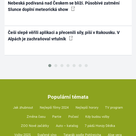
Nebeská podívaná nad Českem se blíží. Působivé zatmění
Slunce doplní meteorická show
Češi slepě věřili aplikaci a přecenili síly, píší v Rakousku. V
Alpách je zachraňoval vrtulník
Populární témata
Jak zhubnout
Nejlepší filmy 2024
Nejlepší horory
TV program
Změna času
Partie
Počasí
Kdy budou volby
ZOO Nové začátky
Auto – katalog
7 pádů Honzy Dědka
Volby 2025
Svařené víno
Tatarák podle Pohlreicha
Aloe vera