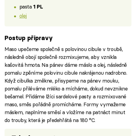
pasta
1 PL
olej
Postup přípravy
Maso upečeme společně s polovinou cibule v troubě,
následně obojí společně rozmixujeme, aby vznikla
kašovitá hmota. Na pánev dáme máslo a olej, následně
pomalu zpěníme polovinu cibule nakrájenou nadrobno.
Když cibulka změkne, přisypeme na pánev mouku,
pomalu přiléváme mléko a mícháme, dokud nevznikne
bešamel. Přidáme lžíci sardelové pasty a rozmixované
maso, směs pořádně promícháme. Formy vymažeme
máslem, naplníme směsí a vložíme na patnáct minut
do trouby, která je předehřátá na 180 °C.