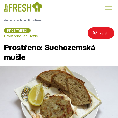
Prima Fresh
■
Prostřeno!
Kuře
Polévky k večeři
Rychlé večeře
Trendy:
PROSTŘENO!
Pin it
Prostřeno, soutěžící
Česká kuchyně
Čokoláda
Prostřeno: Suchozemská
mušle
Témata
Recepty
Články
TV Program