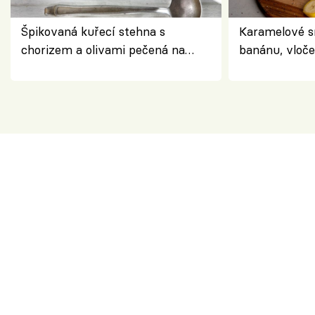
Špikovaná kuřecí stehna s
Karamelové s
chorizem a olivami pečená na
banánu, vloče
letní zelenině – šťavnaté maso s
snídaně do sk
výraznou chutí inspirovanou
Španělskem