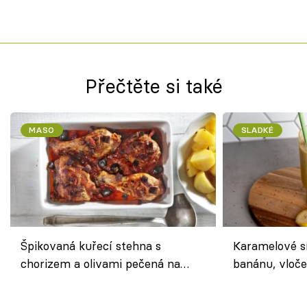
Přečtěte si také
MASO
SLADKÉ
Špikovaná kuřecí stehna s
Karamelové s
chorizem a olivami pečená na
banánu, vloče
letní zelenině – šťavnaté maso s
snídaně do sk
výraznou chutí inspirovanou