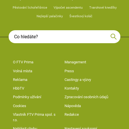
Pěstování lichořeřišnice
Výpočet ascendentu
Tvarohové knedlíky
Nejlepší palačinky
Švestkový koláč
O FTV Prima
Management
Volná místa
Press
Reklama
Castingy a výzvy
HbbTV
Kontakty
Podmínky užívání
Zpracování osobních údajů
Cookies
Nápověda
Vlastník FTV Prima spol. s
Redakce
r.o.
Nahlásit chybu
Nastavení soukromí