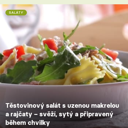
SALÁTY
Těstovinový salát s uzenou makrelou
a rajčaty – svěží, sytý a připravený
během chvilky