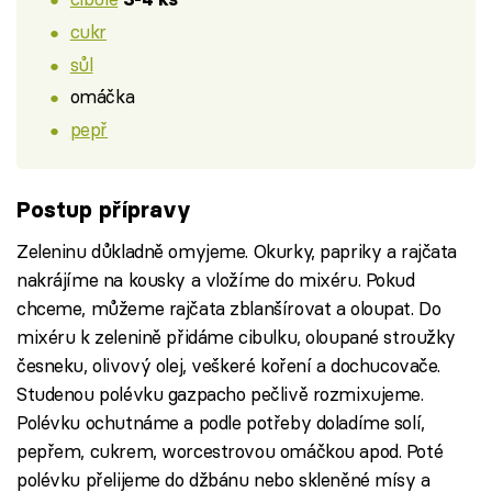
cukr
sůl
omáčka
pepř
Postup přípravy
Zeleninu důkladně omyjeme. Okurky, papriky a rajčata
nakrájíme na kousky a vložíme do mixéru. Pokud
chceme, můžeme rajčata zblanšírovat a oloupat. Do
mixéru k zelenině přidáme cibulku, oloupané stroužky
česneku, olivový olej, veškeré koření a dochucovače.
Studenou polévku gazpacho pečlivě rozmixujeme.
Polévku ochutnáme a podle potřeby doladíme solí,
pepřem, cukrem, worcestrovou omáčkou apod. Poté
polévku přelijeme do džbánu nebo skleněné mísy a