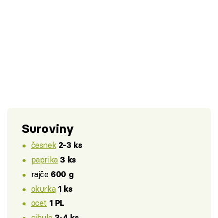
Suroviny
česnek
2-3 ks
paprika
3 ks
rajče
600 g
okurka
1 ks
ocet
1 PL
cibule
3-4 ks