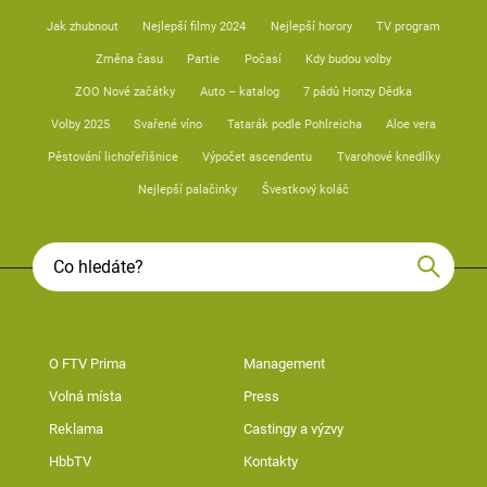
Jak zhubnout
Nejlepší filmy 2024
Nejlepší horory
TV program
Změna času
Partie
Počasí
Kdy budou volby
ZOO Nové začátky
Auto – katalog
7 pádů Honzy Dědka
Volby 2025
Svařené víno
Tatarák podle Pohlreicha
Aloe vera
Pěstování lichořeřišnice
Výpočet ascendentu
Tvarohové knedlíky
Nejlepší palačinky
Švestkový koláč
O FTV Prima
Management
Volná místa
Press
Reklama
Castingy a výzvy
HbbTV
Kontakty