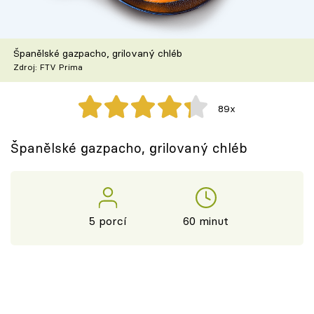
Škola vaření
Recepty z TV
Španělské gazpacho, grilovaný chléb
Zdroj: FTV Prima
Speciál: Cuketa
89x
Těhotnej kuchař
Španělské gazpacho, grilovaný chléb
Sledujte prima+
Přihlášení
5 porcí
60 minut
Sledujte nás