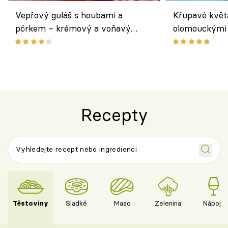
Vepřový guláš s houbami a
Křupavé květ
pórkem – krémový a voňavý
olomouckými 
pokrm z jednoho hrnce
bezlepkový o
českým sýre
Recepty
Těstoviny
Sladké
Maso
Zelenina
Nápoje