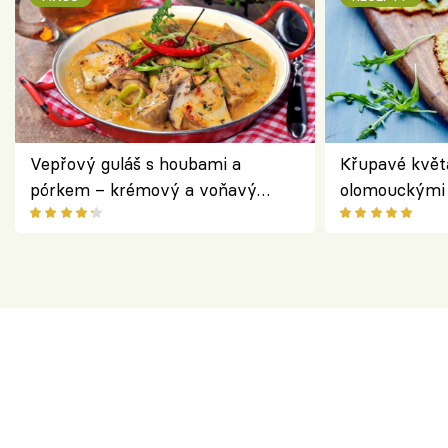
Vepřový guláš s houbami a
Křupavé květ
pórkem – krémový a voňavý
olomouckými 
pokrm z jednoho hrnce
bezlepkový o
českým sýre