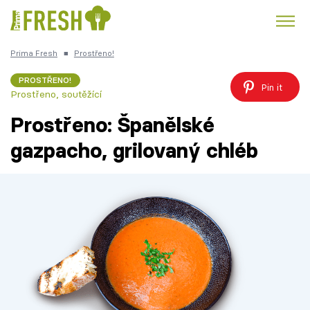
Prima Fresh
■
Prostřeno!
Kuře
Polévky k večeři
Rychlé večeře
Trendy:
PROSTŘENO!
Pin it
Prostřeno, soutěžící
Česká kuchyně
Čokoláda
Prostřeno: Španělské
gazpacho, grilovaný chléb
Témata
Recepty
Články
TV Program