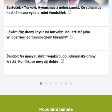
Bartošek k Turkovi: Hyenismus a nehoráznost. Ke stíhání by
ho Sněmovna vydala, míní Vondráček
Lékárničky, drony i pytle na mrtvoly: Jsou tržiště jako
Wildberries legitimním cílem Ukrajiny?
Šándor: Na masy ruských vojáků budou ukrajinské drony
krátké. Konflikt se nevyvíjí dobře
Populární témata