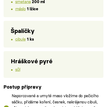
smetana
200 ml
máslo
1 lžíce
Špalíčky
cibule
1 ks
Hráškové pyré
sůl
Postup přípravy
Naporcované a umyté maso vložíme do pečicího
sáčku, přidáme koření, česnek, nakrájenou cibuli,