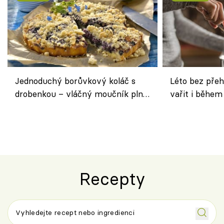
Jednoduchý borůvkový koláč s
Léto bez přeh
drobenkou – vláčný moučník plný
vařit i během
ovoce
Recepty