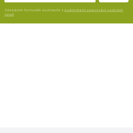
Odesláním formuláře souhlasíte s
podmínkami zpracování osobních
údajů