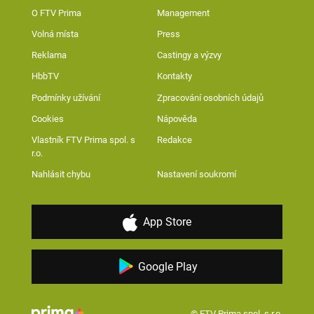
O FTV Prima
Management
Volná místa
Press
Reklama
Castingy a výzvy
HbbTV
Kontakty
Podmínky užívání
Zpracování osobních údajů
Cookies
Nápověda
Vlastník FTV Prima spol. s
Redakce
r.o.
Nahlásit chybu
Nastavení soukromí
App Store
Google Play
© FTV Prima spol. s r.o.