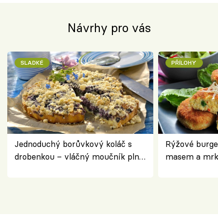
Návrhy pro vás
SLADKÉ
PŘÍLOHY
Jednoduchý borůvkový koláč s
Rýžové burge
drobenkou – vláčný moučník plný
masem a mrk
ovoce
salátem – leh