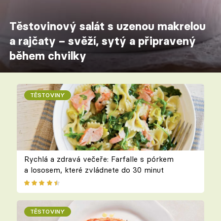
Těstovinový salát s uzenou makrelou
a rajčaty – svěží, sytý a připravený
během chvilky
TĚSTOVINY
Rychlá a zdravá večeře: Farfalle s pórkem
a lososem, které zvládnete do 30 minut
TĚSTOVINY