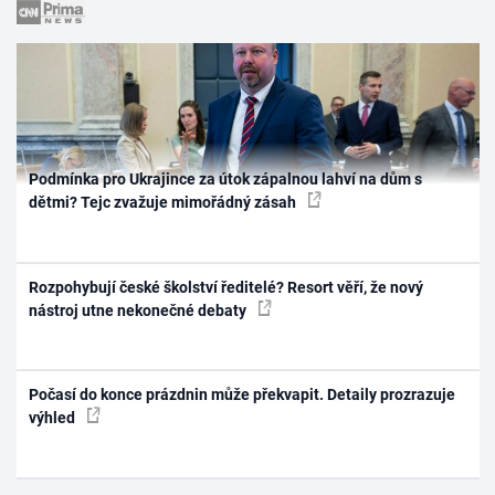
Podmínka pro Ukrajince za útok zápalnou lahví na dům s
dětmi? Tejc zvažuje mimořádný zásah
Rozpohybují české školství ředitelé? Resort věří, že nový
nástroj utne nekonečné debaty
Počasí do konce prázdnin může překvapit. Detaily prozrazuje
výhled