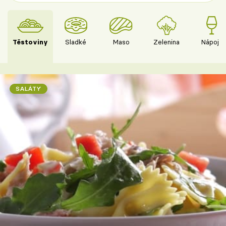
Těstoviny
Sladké
Maso
Zelenina
Nápoje
SALÁTY