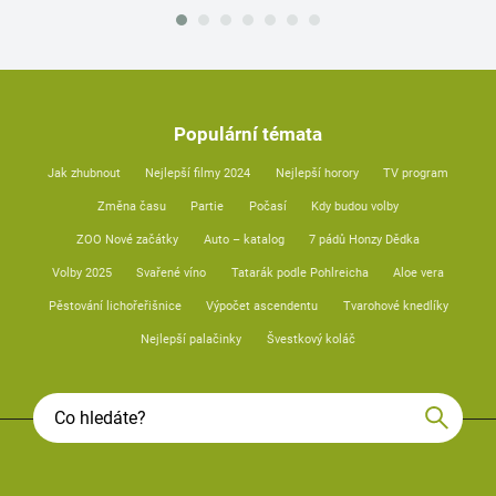
Populární témata
Jak zhubnout
Nejlepší filmy 2024
Nejlepší horory
TV program
Změna času
Partie
Počasí
Kdy budou volby
ZOO Nové začátky
Auto – katalog
7 pádů Honzy Dědka
Volby 2025
Svařené víno
Tatarák podle Pohlreicha
Aloe vera
Pěstování lichořeřišnice
Výpočet ascendentu
Tvarohové knedlíky
Nejlepší palačinky
Švestkový koláč