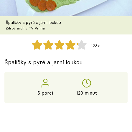
Škola vaření
Recepty z TV
Špalíčky s pyré a jarní loukou
Zdroj: archiv TV Prima
Speciál: Cuketa
123x
Těhotnej kuchař
Špalíčky s pyré a jarní loukou
Sledujte prima+
Přihlášení
5 porcí
120 minut
Sledujte nás