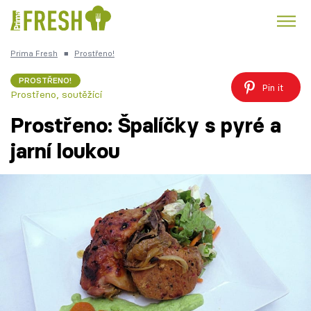
Prima Fresh
■
Prostřeno!
Kuře
Polévky k večeři
Rychlé večeře
Trendy:
PROSTŘENO!
Pin it
Prostřeno, soutěžící
Česká kuchyně
Čokoláda
Prostřeno: Špalíčky s pyré a
jarní loukou
Témata
Recepty
Články
TV Program