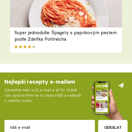
Super jednoduše: Špagety s paprikovým pestem
podle Zdeňka Pohlreicha
Nejlepší recepty e-mailem
Zanechte nám svůj e-mail a až 5x týdně
vás upozorníme na to nejnovější a nejlepší
z našeho webu.
ODESLAT