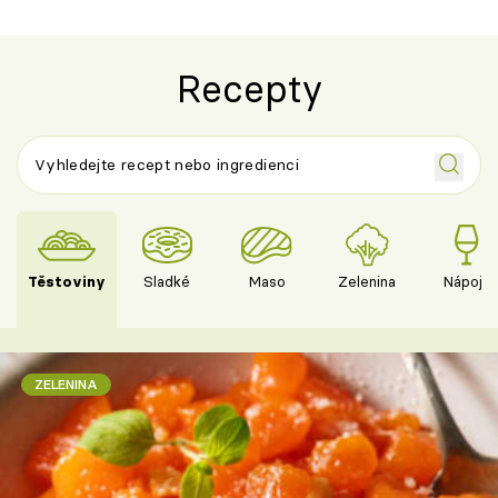
Recepty
Těstoviny
Sladké
Maso
Zelenina
Nápoje
ZELENINA