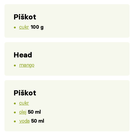
Piškot
cukr
100 g
Head
mango
Piškot
cukr
olej
50 ml
voda
50 ml