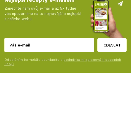
Zanechte nám svůj e-mail a až 5x týdně
vás upozorníme na to nejnovější a nejlepší
z našeho webu.
ODESLAT
Odesláním formuláře souhlasíte s
podmínkami zpracování osobních
údajů