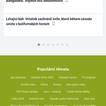
Bangladéši. Vojtěch ničí zdravotnictví
Létající kůň: Vrtulník zachránil zvíře, které během závodu
uvízlo v kalifornských horách
Populární témata
Jak zhubnout
Nejlepší filmy 2024
Nejlepší horory
TV program
Změna času
Partie
Počasí
Kdy budou volby
ZOO Nové začátky
Auto – katalog
7 pádů Honzy Dědka
Volby 2025
Svařené víno
Tatarák podle Pohlreicha
Aloe vera
Pěstování lichořeřišnice
Výpočet ascendentu
Tvarohové knedlíky