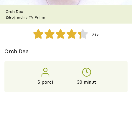
Škola vaření
OrchiDea
Zdroj: archiv TV Prima
Recepty z TV
Speciál: Cuketa
31x
Těhotnej kuchař
OrchiDea
Sledujte prima+
Přihlášení
5 porcí
30 minut
Sledujte nás