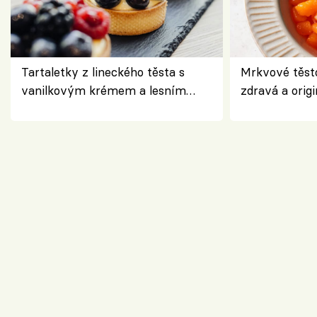
Tartaletky z lineckého těsta s
Mrkvové těst
vanilkovým krémem a lesním
zdravá a origi
ovocem podle Bread Society
klasiky