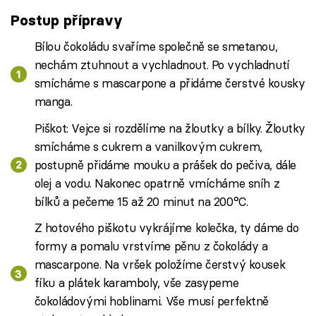
Postup přípravy
Bílou čokoládu svaříme společně se smetanou,
nechám ztuhnout a vychladnout. Po vychladnutí
smícháme s mascarpone a přidáme čerstvé kousky
manga.
Piškot: Vejce si rozdělíme na žloutky a bílky. Žloutky
smícháme s cukrem a vanilkovým cukrem,
postupně přidáme mouku a prášek do pečiva, dále
olej a vodu. Nakonec opatrně vmícháme sníh z
bílků a pečeme 15 až 20 minut na 200°C.
Z hotového piškotu vykrájíme kolečka, ty dáme do
formy a pomalu vrstvíme pěnu z čokolády a
mascarpone. Na vršek položíme čerstvý kousek
fíku a plátek karamboly, vše zasypeme
čokoládovými hoblinami. Vše musí perfektně