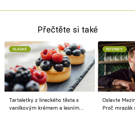
Přečtěte si také
SLADKÉ
NOVINKY
Tartaletky z lineckého těsta s
Oslavte Mezin
vanilkovým krémem a lesním
Proč mrazák n
ovocem podle Bread Society
horku vsadit 