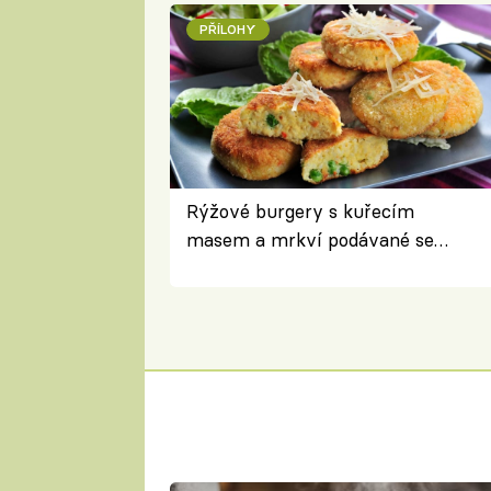
PŘÍLOHY
Rýžové burgery s kuřecím
masem a mrkví podávané se
salátem – lehká a chutná večeře