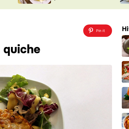
ŠÉFREDAK
VYCHYTÁVKY
SOUTĚŽ FR
NA NÁKUPECH
ČASOPIS
Hi
Pin it
i quiche