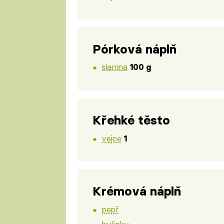
Pórková náplň
slanina
100 g
Křehké těsto
vejce
1
Krémová náplň
pepř