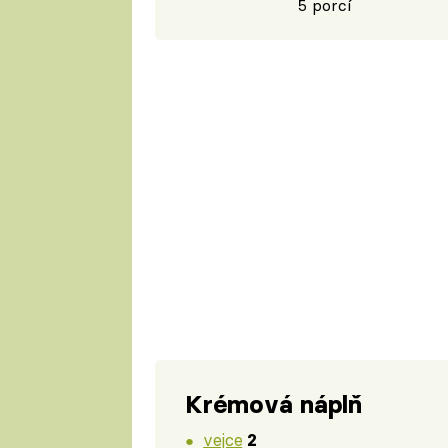
5 porcí
Krémová náplň
vejce
2