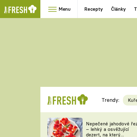
Menu
Recepty
Články
T
Oblíbené
Přílohy
recepty
HRANOLKY
HOUBY
KNEDLÍKY
DÝNĚ
KAŠE
RYCHLOVKY
Trendy:
Kuř
Populární
Videorecept
Nepečené jahodové ře
– lehký a osvěžující
kuchaři
dezert, na který
TEĎ VAŘÍ ŠÉF!