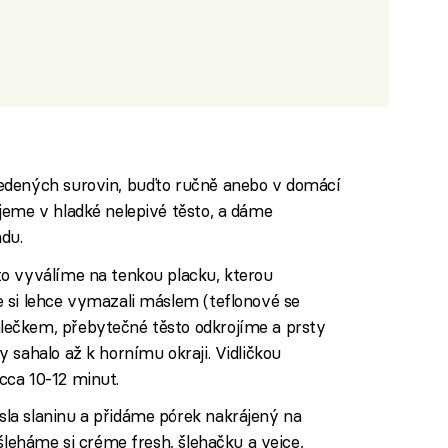
edených surovin, buďto ručně anebo v domácí
jeme v hladké nelepivé těsto, a dáme
du.
o vyválíme na tenkou placku, kterou
 si lehce vymazali máslem (teflonové se
ečkem, přebytečné těsto odkrojíme a prsty
 sahalo až k hornímu okraji. Vidličkou
cca 10-12 minut.
la slaninu a přidáme pórek nakrájený na
šleháme si créme fresh, šlehačku a vejce,