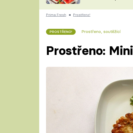
nepotřebujete troubu
ZDENĚK
ČESKO NA TALÍŘI
POHLREICH
Prima Fresh
■
Prostřeno!
KAROLÍNA,
JAROSLAV SAPÍK
DOMÁCÍ
Prostřeno, soutěžící
PROSTŘENO!
KUCHAŘKA
KAROLÍNA
KAMBERSKÁ
Prostřeno: Min