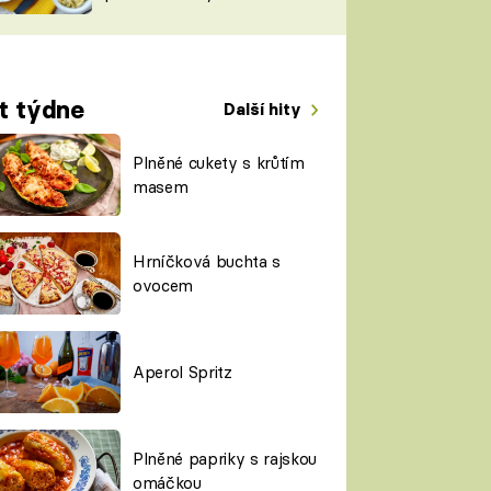
TORKY
ESH
t týdne
Další hity
Plněné cukety s krůtím
masem
Hrníčková buchta s
ovocem
Aperol Spritz
Plněné papriky s rajskou
omáčkou