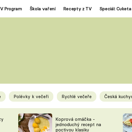
V Program
Škola vaření
Recepty z TV
Speciál: Cuketa
Polévky
Saláty
ČESKÁ KLASIKA
TĚSTOVIN
SILNÉ VÝVARY
SLADKÉ
KRÉMOVÉ
BEZMASÁ J
e
Polévky k večeři
Rychlé večeře
Česká kuchy
y
Tipy a triky
Novink
zy
Koprová omáčka -
jednoduchý recept na
poctivou klasiku
KAM ZA JÍDLEM
BLOG