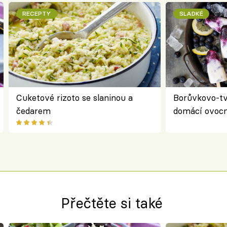
RECEPTY
SLADKÉ
Cuketové rizoto se slaninou a
Borůvkovo-t
čedarem
domácí ovocn
Přečtěte si také