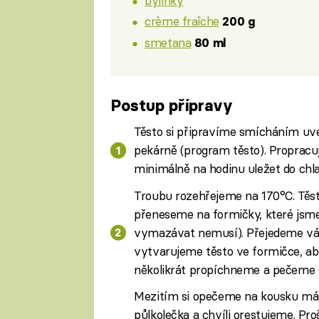
bylinky
crème fraîche
200 g
smetana
80 ml
Postup přípravy
Těsto si připravíme smícháním uv
pekárně (program těsto). Propracu
minimálně na hodinu uležet do chla
Troubu rozehřejeme na 170°C. Těst
přeneseme na formičky, které jsme
vymazávat nemusí). Přejedeme vál
vytvarujeme těsto ve formičce, aby
několikrát propíchneme a pečeme 
Mezitím si opečeme na kousku más
půlkolečka a chvíli orestujeme. Pro