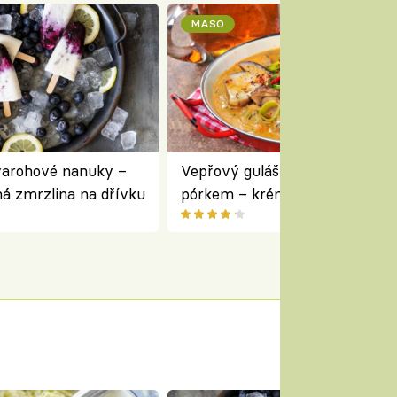
MASO
varohové nanuky –
Vepřový guláš s houbami a
á zmrzlina na dřívku
pórkem – krémový a voňavý
pokrm z jednoho hrnce