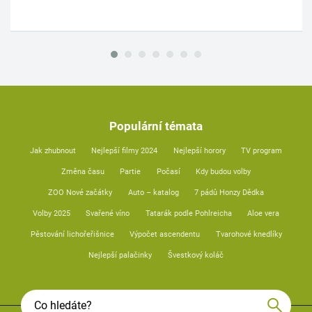
Populární témata
Jak zhubnout
Nejlepší filmy 2024
Nejlepší horory
TV program
Změna času
Partie
Počasí
Kdy budou volby
ZOO Nové začátky
Auto – katalog
7 pádů Honzy Dědka
Volby 2025
Svařené víno
Tatarák podle Pohlreicha
Aloe vera
Pěstování lichořeřišnice
Výpočet ascendentu
Tvarohové knedlíky
Nejlepší palačinky
Švestkový koláč