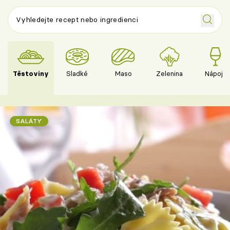
Těstoviny
Sladké
Maso
Zelenina
Nápoje
SALÁTY