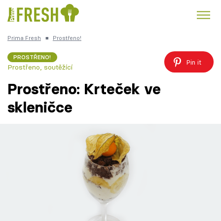
Prima Fresh
■
Prostřeno!
Kuře
Polévky k večeři
Rychlé večeře
Trendy:
PROSTŘENO!
Pin it
Prostřeno, soutěžící
Česká kuchyně
Čokoláda
Prostřeno: Krteček ve
skleničce
Témata
Recepty
Články
TV Program