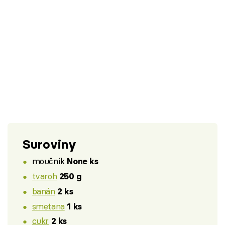
Suroviny
moučník
None ks
tvaroh
250 g
banán
2 ks
smetana
1 ks
cukr
2 ks