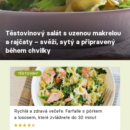
Těstovinový salát s uzenou makrelou
a rajčaty – svěží, sytý a připravený
během chvilky
TĚSTOVINY
Rychlá a zdravá večeře: Farfalle s pórkem
a lososem, které zvládnete do 30 minut