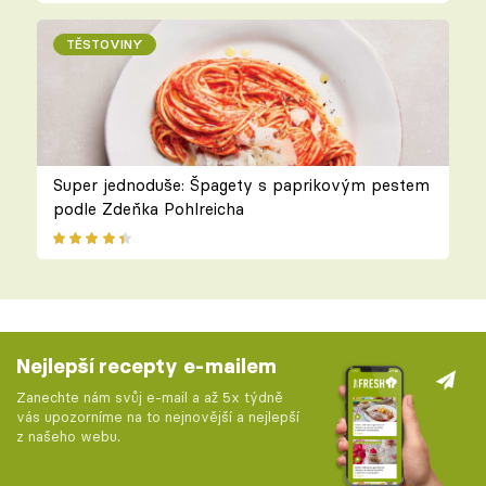
TĚSTOVINY
Super jednoduše: Špagety s paprikovým pestem
podle Zdeňka Pohlreicha
Nejlepší recepty e-mailem
Zanechte nám svůj e-mail a až 5x týdně
vás upozorníme na to nejnovější a nejlepší
z našeho webu.