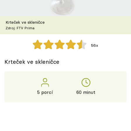
Škola vaření
Recepty z TV
Krteček ve skleničce
Zdroj: FTV Prima
Speciál: Cuketa
56x
Těhotnej kuchař
Krteček ve skleničce
Sledujte prima+
Přihlášení
5 porcí
60 minut
Sledujte nás