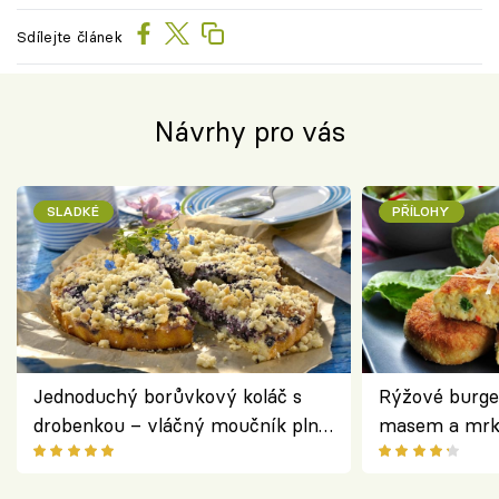
Sdílejte článek
Návrhy pro vás
SLADKÉ
PŘÍLOHY
Jednoduchý borůvkový koláč s
Rýžové burge
drobenkou – vláčný moučník plný
masem a mrk
ovoce
salátem – leh