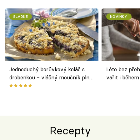
SLADKÉ
NOVINKY
Jednoduchý borůvkový koláč s
Léto bez přeh
drobenkou – vláčný moučník plný
vařit i během
ovoce
Recepty