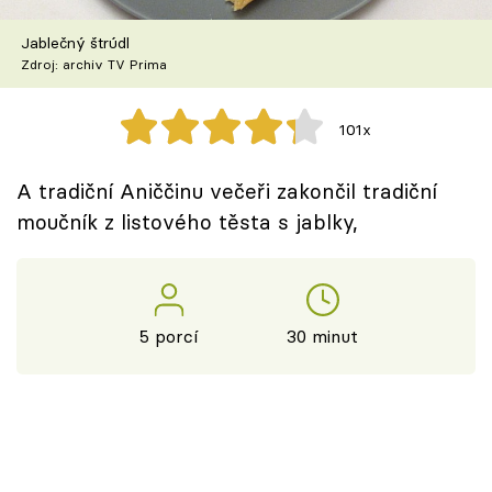
Škola vaření
Jablečný štrúdl
Zdroj: archiv TV Prima
Recepty z TV
Speciál: Cuketa
101x
Těhotnej kuchař
A tradiční Aniččinu večeři zakončil tradiční
moučník z listového těsta s jablky,
Sledujte prima+
Přihlášení
5 porcí
30 minut
Sledujte nás