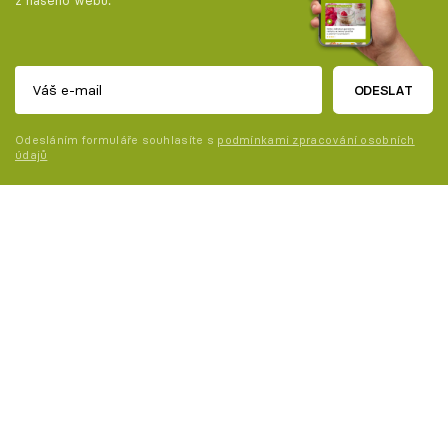
ODESLAT
Odesláním formuláře souhlasíte s
podmínkami zpracování osobních
údajů