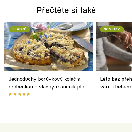
Přečtěte si také
SLADKÉ
NOVINKY
Jednoduchý borůvkový koláč s
Léto bez přeh
drobenkou – vláčný moučník plný
vařit i během
ovoce