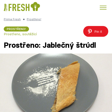
Prima Fresh
■
Prostřeno!
Kuře
Polévky k večeři
Rychlé večeře
Trendy:
PROSTŘENO!
Pin it
Prostřeno, soutěžící
Česká kuchyně
Čokoláda
Prostřeno: Jablečný štrúdl
Témata
Recepty
Články
TV Program