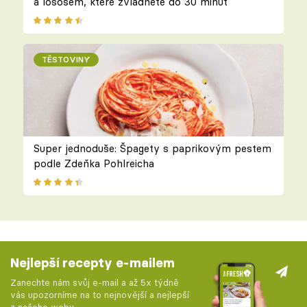
a lososem, které zvládnete do 30 minut
TĚSTOVINY
Super jednoduše: Špagety s paprikovým pestem
podle Zdeňka Pohlreicha
Nejlepší recepty e-mailem
Zanechte nám svůj e-mail a až 5x týdně
vás upozorníme na to nejnovější a nejlepší
z našeho webu.