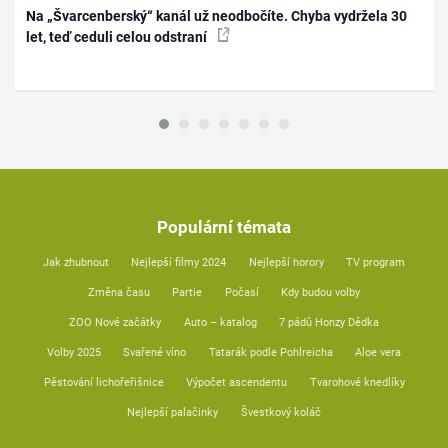
Na „Švarcenberský“ kanál už neodbočíte. Chyba vydržela 30
let, teď ceduli celou odstraní
Populární témata
Jak zhubnout
Nejlepší filmy 2024
Nejlepší horory
TV program
Změna času
Partie
Počasí
Kdy budou volby
ZOO Nové začátky
Auto – katalog
7 pádů Honzy Dědka
Volby 2025
Svařené víno
Tatarák podle Pohlreicha
Aloe vera
Pěstování lichořeřišnice
Výpočet ascendentu
Tvarohové knedlíky
Nejlepší palačinky
Švestkový koláč