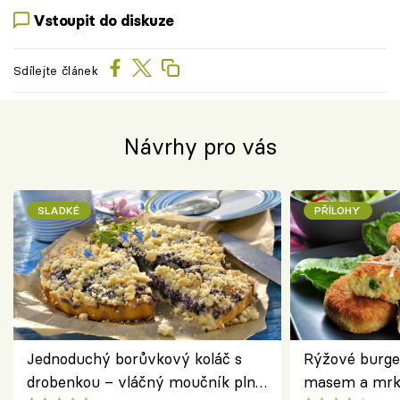
Vstoupit do diskuze
Sdílejte článek
Návrhy pro vás
SLADKÉ
PŘÍLOHY
Jednoduchý borůvkový koláč s
Rýžové burge
drobenkou – vláčný moučník plný
masem a mrk