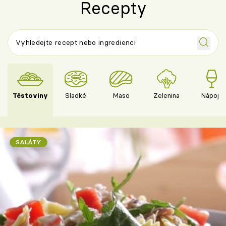
Recepty
Těstoviny
Sladké
Maso
Zelenina
Nápoje
SALÁTY