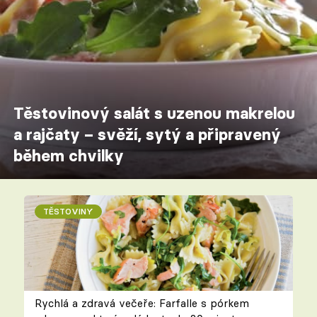
Těstovinový salát s uzenou makrelou
a rajčaty – svěží, sytý a připravený
během chvilky
TĚSTOVINY
Rychlá a zdravá večeře: Farfalle s pórkem